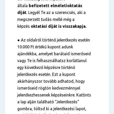
általa
befizetett
elméleti
oktatás
díját
. Legyél Te az a szerencsés, aki a
megszerzett tudás mellé még a
képzés
oktatási díját is visszakapja.
● Az oldalról történő jelentkezés esetén
10.000 Ft értékű kupont adunk
ajándékba, amelyet barátaid ismerőseid
vagy Te is felhasználhatsz korlátlanul
egy következő képzésre történő
jelentkezés esetén. Ezt a kupont
akárhányszor tovább adhatod, hogy
ismerőseid rögtön kedvezménnyel
jelentkezhessenek képzéseinkre. Kattints
a lap alján található "Jelentkezés"
gombra, töltsd ki a jelentkezési lapot,