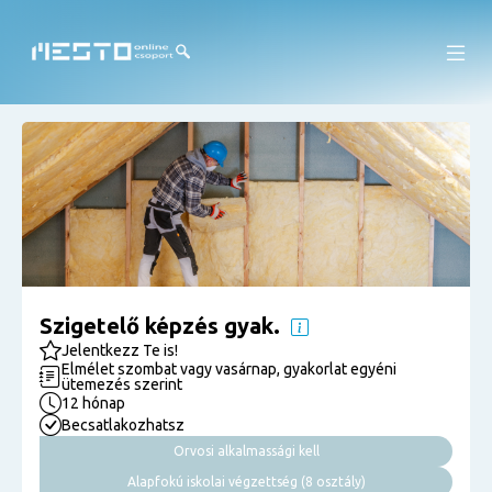
Szigetelő képzés gyak.
Jelentkezz Te is!
Elmélet szombat vagy vasárnap, gyakorlat egyéni
ütemezés szerint
12 hónap
Becsatlakozhatsz
Orvosi alkalmassági kell
Alapfokú iskolai végzettség (8 osztály)