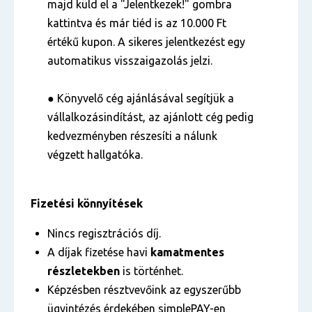
majd küld el a "Jelentkezek!" gombra
kattintva és már tiéd is az 10.000 Ft
értékű kupon. A sikeres jelentkezést egy
automatikus visszaigazolás jelzi.
● Könyvelő cég ajánlásával segítjük a
vállalkozásindítást, az ajánlott cég pedig
kedvezményben részesíti a nálunk
végzett hallgatóka.
Fizetési könnyítések
Nincs regisztrációs díj.
A díjak fizetése havi
kamatmentes
részletekben
is történhet.
Képzésben résztvevőink az egyszerűbb
ügyintézés érdekében simplePAY-en