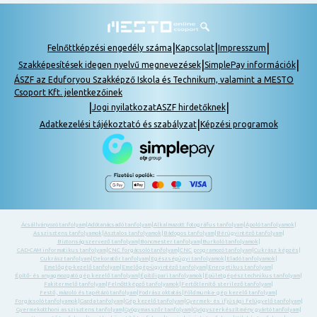
|
|
|
Felnőttképzési engedély száma
Kapcsolat
Impresszum
|
|
Szakképesítések idegen nyelvű megnevezések
SimplePay információk
ÁSZF az Eduforyou Szakképző Iskola és Technikum, valamint a MESTO
Csoport Kft. jelentkezőinek
|
|
Jogi nyilatkozat
ASZF hirdetőknek
|
Adatkezelési tájékoztató és szabályzat
Képzési programok
Ácsállványozó tanfolyam
|
Adótanácsadó tanfolyam
|
Alkalmazott fotográfus tanfolyam
|
Ápoló tanfolyamok
|
Asszisztens tanfolyamok
|
Asztalos tanfolyamok
|
Bádogos tanfolyam
|
Bérügyintéző tanfolyam
|
Biztonságszervező tanfolyam
|
Boncmester tanfolyam
|
Burkoló tanfolyamok
|
CAD-CAM informatikus tanfolyam
|
CNC forgácsoló tanfolyam
|
CNC programozó tanfolyam
|
Cukrász képzés
|
Cukrász tanfolyam
|
Dekoratőr tanfolyam
|
Egészségügyi tanfolyamok
|
Eladó tanfolyamok
|
Emelőgép-kezelő tanfolyam
|
Emelőgép-ügyintéző tanfolyam
|
Energetikus tanfolyam
|
Építő- és anyagmozgató gép kezelő tanfolyam
|
Építőipari tanfolyamok
|
Épületgépész technikus tanfolyam
|
Fakitermelő tanfolyam
|
Felnőttképző tanfolyamok
|
Fertőtlenítő sterilező tanfolyam
|
Festő, mázoló és tapétázó tanfolyam
|
Fodrász oktatás
|
Földmunka- gép kezelő tanfolyam
|
Forgácsoló tanfolyamok
|
Gazda tanfolyam
|
Gép kezelő tanfolyam
|
Gyermek- és ifjúsági felügyelő tanfolyam
|
Gyermekotthoni asszisztens tanfolyam
|
Gyógymasszőr tanfolyam
|
Gyógyszerkészítmény gyártó tanfolyam
|