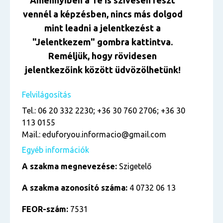
Amennyiben a Te is szívesen részt
vennél a képzésben, nincs más dolgod
mint leadni a jelentkezést a
"Jelentkezem" gombra kattintva.
Reméljük, hogy rövidesen
jelentkezőink között üdvözölhetünk!
Felvilágosítás
Tel.: 06 20 332 2230; +36 30 760 2706; +36 30
113 0155
Mail.: eduforyou.informacio@gmail.com
Egyéb információk
A szakma megnevezése:
Szigetelő
A szakma azonosító száma:
4 0732 06 13
FEOR-szám:
7531