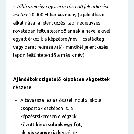
-
Több személy egyszerre történő jelentkezése
esetén
: 20.000 Ft kedvezmény (a jelentkezés
alkalmával a jelentkezési lap megjegyzés
rovatában feltüntetendő annak a neve, akivel
együtt érkezik a képzésre /név + családtag
vagy barát felírásával/ - mindkét jelentkezési
lapon feltüntetendő a másik név.)
Ajándékok szigetelő képzésen végzettek
részére
A tavasszal és az ősszel induló iskolai
csoportok esetében is, a
képzéstsikeresen elvégzők
között
kisorsolunk egy főt
,
aki
visszanyeri
a képzésre