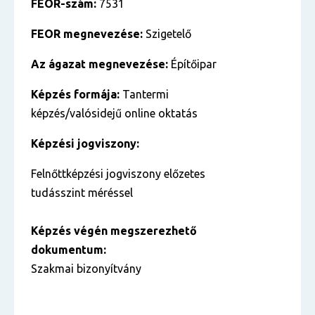
FEOR-szám:
7531
FEOR megnevezése:
Szigetelő
Az ágazat megnevezése:
Építőipar
Képzés formája:
Tantermi
képzés/valósidejű online oktatás
Képzési jogviszony:
Felnőttképzési jogviszony előzetes
tudásszint méréssel
Képzés végén megszerezhető
dokumentum:
Szakmai bizonyítvány