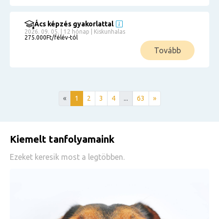
Ács képzés gyakorlattal
2026. 09. 05. | 12 hónap | Kiskunhalas
275.000Ft/félév-tól
Tovább
«
1
2
3
4
...
63
»
Kiemelt tanfolyamaink
Ezeket keresik most a legtöbben.