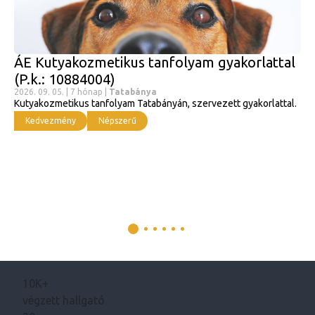
ÁE Kutyakozmetikus tanfolyam gyakorlattal
(P.k.: 10884004)
2026. 09. 05. | 7 hónap |
Tatabánya
Kutyakozmetikus tanfolyam Tatabányán, szervezett gyakorlattal.
Kedvezmény
Népszerű
10K+
végzett hallgató