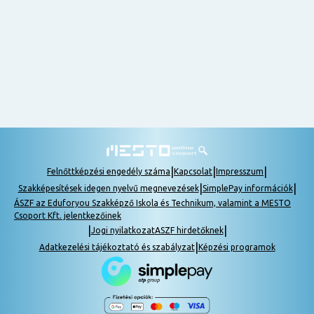
nem
tudok
részt
venni, be
lehet
pótolni a
tananyagot.
|
|
|
Felnőttképzési engedély száma
Kapcsolat
Impresszum
|
|
Szakképesítések idegen nyelvű megnevezések
SimplePay információk
ÁSZF az Eduforyou Szakképző Iskola és Technikum, valamint a MESTO
Csoport Kft. jelentkezőinek
|
|
Jogi nyilatkozat
ASZF hirdetőknek
|
Adatkezelési tájékoztató és szabályzat
Képzési programok