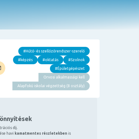
#Hűtő- és szellőzőrendszer-szerelő
#képzés
#oktatás
#Szolnok
#Épületgépészet
Orvosi alkalmassági kell
Alapfokú iskolai végzettség (8 osztály)
könnyítések
rációs díj.
tése havi
kamatmentes részletekben
is