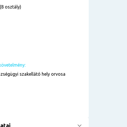
(8 osztály)
követelmény:
zségügyi szakellátó hely orvosa
atai