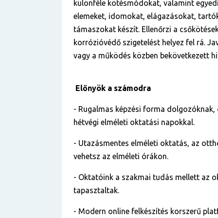
különféle kötésmódokat, valamint egyed
elemeket, idomokat, elágazásokat, tartók
támaszokat készít. Ellenőrzi a csőkötése
korrózióvédő szigetelést helyez fel rá. Ja
vagy a működés közben bekövetkezett hi
Előnyök a számodra
- Rugalmas képzési forma dolgozóknak,
hétvégi elméleti oktatási napokkal.
- Utazásmentes elméleti oktatás, az otth
vehetsz az elméleti órákon.
- Oktatóink a szakmai tudás mellett az o
tapasztaltak.
- Modern online felkészítés korszerű pla