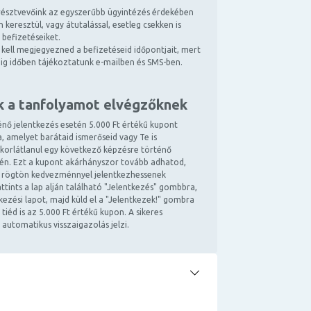
észtvevőink az egyszerűbb ügyintézés érdekében
 keresztül, vagy átutalással, esetleg csekken is
 befizetéseiket.
kell megjegyezned a befizetéseid időpontjait, mert
ndig időben tájékoztatunk e-mailben és SMS-ben.
k a tanfolyamot elvégzőknek
énő jelentkezés esetén 5.000 Ft értékű kupont
, amelyet barátaid ismerőseid vagy Te is
 korlátlanul egy következő képzésre történő
tén. Ezt a kupont akárhányszor tovább adhatod,
 rögtön kedvezménnyel jelentkezhessenek
ttints a lap alján található "Jelentkezés" gombbra,
ntkezési lapot, majd küld el a "Jelentkezek!" gombra
 tiéd is az 5.000 Ft értékű kupon. A sikeres
 automatikus visszaigazolás jelzi.