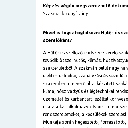
Képzés végén megszerezhető dokum
Szakmai bizonyítvány
Mivel is fogsz foglalkozni Hűtő- és s
szerelőként?
A Hűtő- és szellőzőrendszer- szerelő sza
tevődik össze: hűtős, klímás, hőszivattyús
szakterületből. A szakmán belül nagy hang
elektrotechnikai, szabályzási és vezérlési
szakember a tervező által készített szaká
klíma, hőszivattyús és légtechnikai rendsze
üzemeltet és karbantart, ezáltal környez
eljárásokat alkalmazva. Ismeri a rendszer
rendszerelemeket, a készülékek szerelési b
Munkája során hegesztett-, forrasztott-,