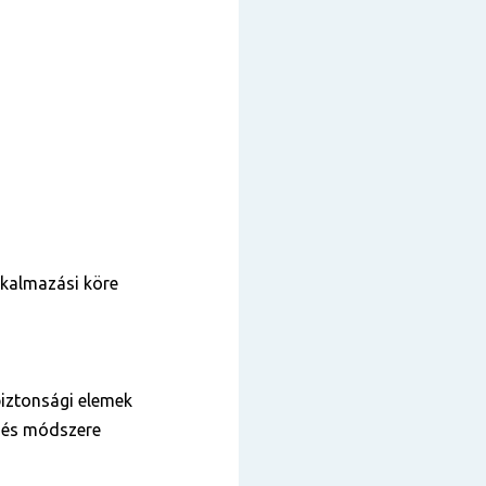
lkalmazási köre
biztonsági elemek
ei és módszere