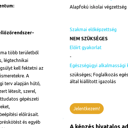
entum:
Alapfokú iskolai végzettség 
Szakmai előképzettség
zellőzőrendszer-
NEM SZÜKSÉGES
Előírt gyakorlat
kma több területből
-
, légtechnikai
Egészségügyi alkalmassági 
súlyt kell fektetni az
szükséges; Foglalkozás egés
 ismeretekre. A
által kiállított igazolás
gi terv alapján hűtő,
rt létesít, szerel,
ettudatos gépészeti
eket,
Jelentkezem!
eépítési előírásait.
 préskötést és egyéb
A képzés hivatalos ad