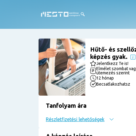
Hűtő- és szellő
képzés gyak.
Jelentkezz Te is!
Elmélet szombat vagy
ütemezés szerint
12 hónap
Becsatlakozhatsz
Tanfolyam ára
Részletfizetési lehetőségek