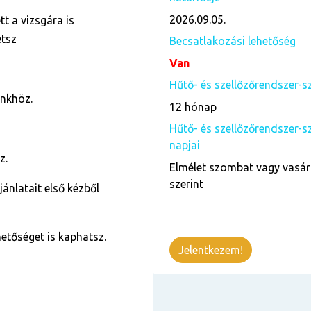
2026.09.05.
t a vizsgára is
etsz
Becsatlakozási lehetőség
Van
Hűtő- és szellőzőrendszer-s
ünkhöz.
12 hónap
Hűtő- és szellőzőrendszer-s
napjai
z.
Elmélet szombat vagy vasár
szerint
jánlatait első kézből
tőséget is kaphatsz.
Jelentkezem!