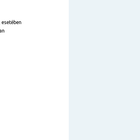
k esetében
ban