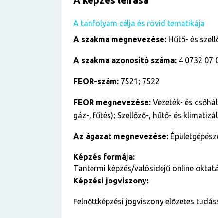
A képzés leírása
A tanfolyam célja és rövid tematikája
A szakma megnevezése:
Hűtő- és szell
A szakma azonosító száma:
4 0732 07 
FEOR-szám:
7521; 7522
FEOR megnevezése:
Vezeték- és csőhál
gáz-, fűtés); Szellőző-, hűtő- és klimatiz
Az ágazat megnevezése:
Épületgépész
Képzés formája:
Tantermi képzés/valósidejű online oktatá
Képzési jogviszony:
Felnőttképzési jogviszony előzetes tudás