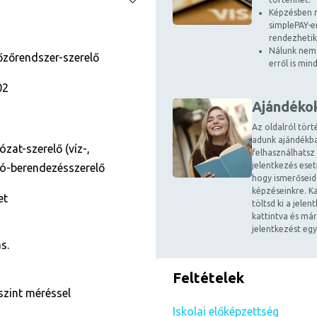
Képzésben r
simplePAY-en
rendezhetik
Nálunk nem 
őzőrendszer-szerelő
erről is mi
02
Ajándéko
Az oldalról tört
adunk ajándékba
ózat-szerelő (víz-,
felhasználhatsz
jelentkezés ese
áló-berendezésszerelő
hogy ismerőseid
képzéseinkre. Ka
et
töltsd ki a jele
kattintva és már
jelentkezést egy
s.
Feltételek
szint méréssel
Iskolai előképzettség