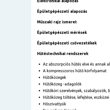
Elektronikai alapozás
Épületgépészeti alapozás
Műszaki rajz ismeret
Épületgépészeti mérések
Épületgépészeti csővezetékek
Hűtéstechnikai rendszerek
Az abszorpciós hűtés elve és annak a
A kompresszoros hűtő körfolyamat
Hűtőközegek
Hűtőközeg -adagolók
Hűtőköri szerelvények, szabályozók, 
Hűtőközeg töltése, lefejtése, eszköz
Hőszivattyúk