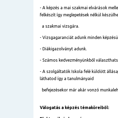
- A képzés a mai szakmai elvárások mellet
felkészít így meglepetések nélkül készülh
a szakmai vizsgára.
- Vizsgagaranciát adunk minden képzés
- Diákigazolványt adunk.
- Számos kedvezményünkből választhats
- A szolgáltatók Iskola felé küldött állása
láthatod így a tanulmányaid
befejezésekor már akár vonzó munkalehe
Válogatás a képzés témaköreiből: