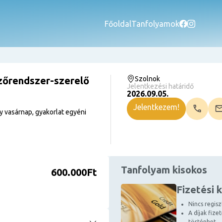
Főoldal
Tanfolyamok
zőrendszer-szerelő
Szolnok
Jelentkezési határidő
2026.09.05.
Jelentkezem!
 vasárnap, gyakorlat egyéni
Tanfolyam kisokos
600.000Ft
Fizetési 
Nincs regiszt
A díjak fize
történhet.