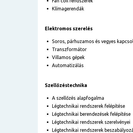
Fan coil rendszerek
Klímagerendák
Elektromos szerelés
Soros, párhuzamos és vegyes kapcso
Transzformátor
Villamos gépek
Automatizálás
Szellőzéstechnika
A szellőzés alapfogalma
Légtechnikai rendszerek felépítése
Légtechnikai berendezések felépítése
Légtechnikai rendszerek szerelvényei
Légtechnikai rendszerek beszabályo