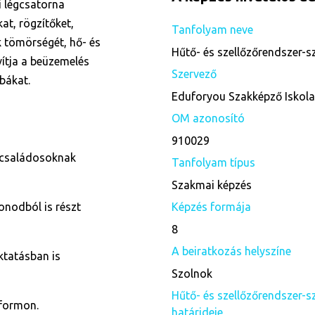
i légcsatorna
at, rögzítőket,
Tanfolyam neve
k tömörségét, hő- és
Hűtő- és szellőzőrendszer-s
vítja a beüzemelés
Szervező
bákat.
Eduforyou Szakképző Iskol
OM azonosító
910029
 családosoknak
Tanfolyam típus
Szakmai képzés
onodból is részt
Képzés formája
8
A beiratkozás helyszíne
ktatásban is
Szolnok
Hűtő- és szellőzőrendszer-sz
tformon.
határideje