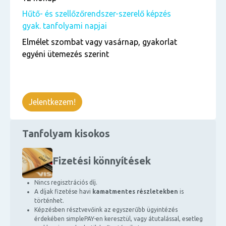
Hűtő- és szellőzőrendszer-szerelő képzés
gyak. tanfolyami napjai
Elmélet szombat vagy vasárnap, gyakorlat
egyéni ütemezés szerint
Jelentkezem!
Tanfolyam kisokos
Fizetési könnyítések
Nincs regisztrációs díj.
A díjak fizetése havi
kamatmentes részletekben
is
történhet.
Képzésben résztvevőink az egyszerűbb ügyintézés
érdekében simplePAY-en keresztül, vagy átutalással, esetleg