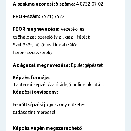
A szakma azonosító száma:
4 0732 07 02
FEOR-szám:
7521; 7522
FEOR megnevezése:
Vezeték- és
csőhálózat-szerelő (víz-, gáz-, fűtés);
Szellőző-, hűtő- és klimatizáló-
berendezésszerelő
Az ágazat megnevezése:
Épületgépészet
Képzés formája:
Tantermi képzés/valósidejű online oktatás.
Képzési jogviszony:
Felnőttképzési jogviszony előzetes
tudásszint méréssel
Képzés végén megszerezhető