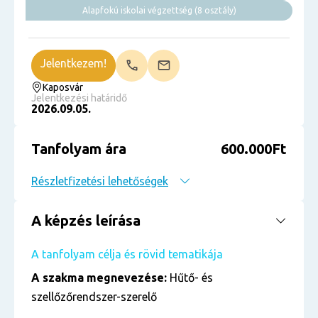
Alapfokú iskolai végzettség (8 osztály)
Jelentkezem!
Kaposvár
Jelentkezési határidő
2026.09.05.
Tanfolyam ára
600.000Ft
Részletfizetési lehetőségek
A képzés leírása
A tanfolyam célja és rövid tematikája
A szakma megnevezése:
Hűtő- és
szellőzőrendszer-szerelő