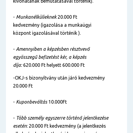
kivonatának bemutatásával történik).
-
Munkanélkülieknek
20.000 Ft
kedvezmény (igazolása a munkaügyi
központ igazolásával történik ).
-
Amennyiben a képzésben résztvevő
egyösszegű befizetést kér, a képzés
díja:
620.000 Ft helyett 600.000 Ft
-OKJ-s bizonyítvány után járó kedvezmény
20.000 Ft
-
Kuponbeváltás
10.000Ft
-
Több személy egyszerre történő jelentkezése
esetén
: 20.000 Ft kedvezmény (a jelentkezés