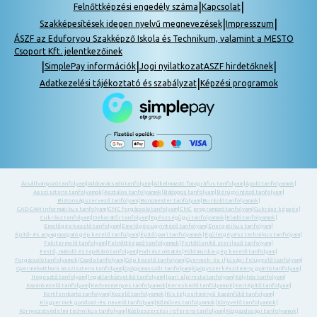
|
|
Felnőttképzési engedély száma
Kapcsolat
|
|
Szakképesítések idegen nyelvű megnevezések
Impresszum
ÁSZF az Eduforyou Szakképző Iskola és Technikum, valamint a MESTO
Csoport Kft. jelentkezőinek
|
|
|
SimplePay információk
Jogi nyilatkozat
ASZF hirdetőknek
|
Adatkezelési tájékoztató és szabályzat
Képzési programok
Ácsállványozó tanfolyam
|
Adótanácsadó tanfolyam
|
Alkalmazott fotográfus tanfolyam
|
Ápoló tanfolyamok
|
Asszisztens tanfolyamok
|
Asztalos tanfolyamok
|
Bádogos tanfolyam
|
Bérügyintéző tanfolyam
|
Biztonságszervező tanfolyam
|
Boncmester tanfolyam
|
Burkoló tanfolyamok
|
CAD-CAM informatikus tanfolyam
|
CNC forgácsoló tanfolyam
|
CNC programozó tanfolyam
|
Cukrász képzés
|
Cukrász tanfolyam
|
Dekoratőr tanfolyam
|
Egészségügyi tanfolyamok
|
Eladó tanfolyamok
|
Emelőgép-kezelő tanfolyam
|
Emelőgép-ügyintéző tanfolyam
|
Energetikus tanfolyam
|
Építő- és anyagmozgató gép kezelő tanfolyam
|
Építőipari tanfolyamok
|
Épületgépész technikus tanfolyam
|
Fakitermelő tanfolyam
|
Felnőttképző tanfolyamok
|
Fertőtlenítő sterilező tanfolyam
|
Festő, mázoló és tapétázó tanfolyam
|
Fodrász oktatás
|
Földmunka- gép kezelő tanfolyam
|
Forgácsoló tanfolyamok
|
Gazda tanfolyam
|
Gép kezelő tanfolyam
|
Gyermek- és ifjúsági felügyelő tanfolyam
|
Gyermekotthoni asszisztens tanfolyam
|
Gyógymasszőr tanfolyam
|
Gyógyszerkészítmény gyártó tanfolyam
|
Hegesztő tanfolyam
|
Ingatlanközvetítő tanfolyam
|
Ipari alpinista tanfolyam
|
Kályhás tanfolyam
|
Kazánkezelő tanfolyam
|
Kedvezményes tanfolyamok
|
Kereskedő tanfolyamok
|
Kertépítő tanfolyam
|
Kertfenntartó tanfolyam
|
Kezelő tanfolyamok
|
Kis teljesítményű kazánfűtő tanfolyam
|
Kisgyermek gondozó -és nevelő tanfolyam
|
Kőműves tanfolyamok
|
Könyvelő tanfolyamok
|
Környezetvédelmi technikus tanfolyam
|
Közbeszerzési referens tanfolyam
|
Közgazdasági tanfolyamok
|