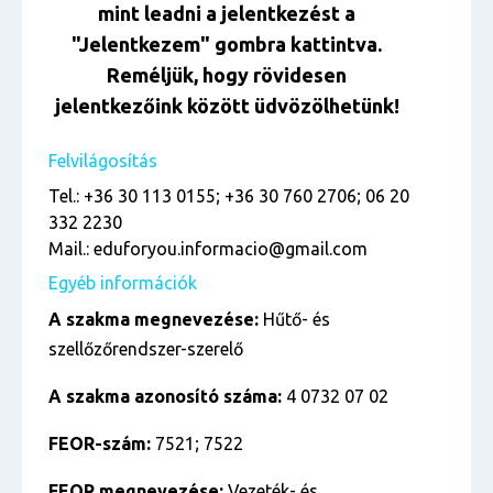
mint leadni a jelentkezést a
"Jelentkezem" gombra kattintva.
Reméljük, hogy rövidesen
jelentkezőink között üdvözölhetünk!
Felvilágosítás
Tel.: +36 30 113 0155; +36 30 760 2706; 06 20
332 2230
Mail.: eduforyou.informacio@gmail.com
Egyéb információk
A szakma megnevezése:
Hűtő- és
szellőzőrendszer-szerelő
A szakma azonosító száma:
4 0732 07 02
FEOR-szám:
7521; 7522
FEOR megnevezése:
Vezeték- és