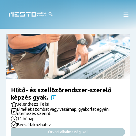
Hűtő- és szellőzőrendszer-szerelő
képzés gyak.
Jelentkezz Te is!
Elmélet szombat vagy vasárnap, gyakorlat egyéni
ütemezés szerint
12 hónap
Becsatlakozhatsz
Orvosi alkalmassági kell