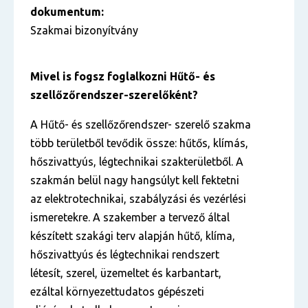
dokumentum:
Szakmai bizonyítvány
Mivel is fogsz foglalkozni Hűtő- és
szellőzőrendszer-szerelőként?
A Hűtő- és szellőzőrendszer- szerelő szakma
több területből tevődik össze: hűtős, klímás,
hőszivattyús, légtechnikai szakterületből. A
szakmán belül nagy hangsúlyt kell fektetni
az elektrotechnikai, szabályzási és vezérlési
ismeretekre. A szakember a tervező által
készített szakági terv alapján hűtő, klíma,
hőszivattyús és légtechnikai rendszert
létesít, szerel, üzemeltet és karbantart,
ezáltal környezettudatos gépészeti