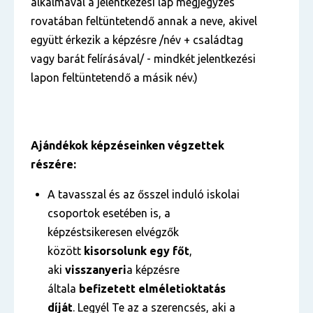
alkalmával a jelentkezési lap megjegyzés
rovatában feltüntetendő annak a neve, akivel
együtt érkezik a képzésre /név + családtag
vagy barát felírásával/ - mindkét jelentkezési
lapon feltüntetendő a másik név.)
Ajándékok képzéseinken végzettek
részére:
A tavasszal és az ősszel induló iskolai
csoportok esetében is, a
képzéstsikeresen elvégzők
között
kisorsolunk egy főt
,
aki
visszanyeri
a képzésre
általa
befizetett
elméleti
oktatás
díját
. Legyél Te az a szerencsés, aki a