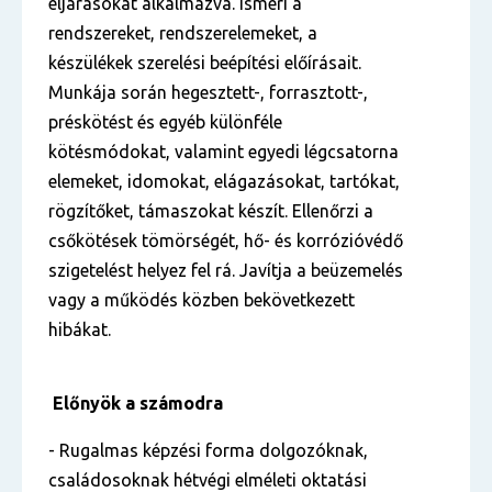
eljárásokat alkalmazva. Ismeri a
rendszereket, rendszerelemeket, a
készülékek szerelési beépítési előírásait.
Munkája során hegesztett-, forrasztott-,
préskötést és egyéb különféle
kötésmódokat, valamint egyedi légcsatorna
elemeket, idomokat, elágazásokat, tartókat,
rögzítőket, támaszokat készít. Ellenőrzi a
csőkötések tömörségét, hő- és korrózióvédő
szigetelést helyez fel rá. Javítja a beüzemelés
vagy a működés közben bekövetkezett
hibákat.
Előnyök a számodra
- Rugalmas képzési forma dolgozóknak,
családosoknak hétvégi elméleti oktatási