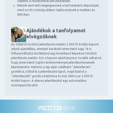
csekken is rendezhetik befizetéseiket.
Nálunk nem kell megjegyezned a befizetéseid időpontjait,
mert erről is mindig időben tájékoztatunk e-mailben és
SMS-ben.
Ajándékok a tanfolyamot
elvégzőknek
Az oldalról történő jelentkezés esetén 5.000 Ft értékű kupont
adunk ajándékba, amelyet barátaid ismerőseid vagy Te is
felhasználhatsz korlátlanul egy következő képzésre történő
jelentkezés esetén. Ezt a kupont akárhányszor tovább adhatod,
hogy ismerőseid rögtön kedvezménnyel jelentkezhessenek
képzéseinkre. Kattints a lap alján található "Jelentkezés"
gombbra, töltsd ki a jelentkezési lapot, majd küld el a
"Jelentkezek!" gombra kattintva és már tiéd is az 5.000 Ft
értékű kupon. A sikeres jelentkezést egy automatikus
visszaigazolás jelzi.