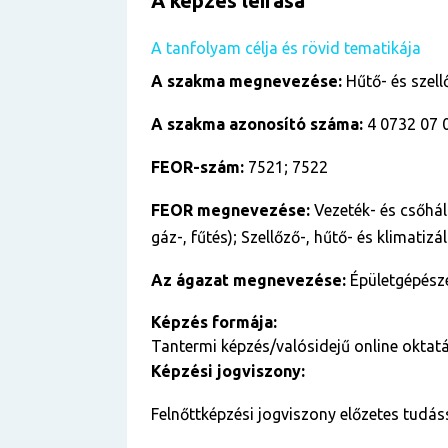
A képzés leírása
A tanfolyam célja és rövid tematikája
A szakma megnevezése:
Hűtő- és szell
A szakma azonosító száma:
4 0732 07 
FEOR-szám:
7521; 7522
FEOR megnevezése:
Vezeték- és csőhál
gáz-, fűtés); Szellőző-, hűtő- és klimatiz
Az ágazat megnevezése:
Épületgépész
Képzés formája:
Tantermi képzés/valósidejű online oktatá
Képzési jogviszony:
Felnőttképzési jogviszony előzetes tudás