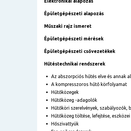
Elektronikai alapozás
Épületgépészeti alapozás
Műszaki rajz ismeret
Épületgépészeti mérések
Épületgépészeti csővezetékek
Hűtéstechnikai rendszerek
Az abszorpciós hűtés elve és annak a
A kompresszoros hűtő körfolyamat
Hűtőközegek
Hűtőközeg -adagolók
Hűtőköri szerelvények, szabályozók, 
Hűtőközeg töltése, lefejtése, eszköz
Hőszivattyúk