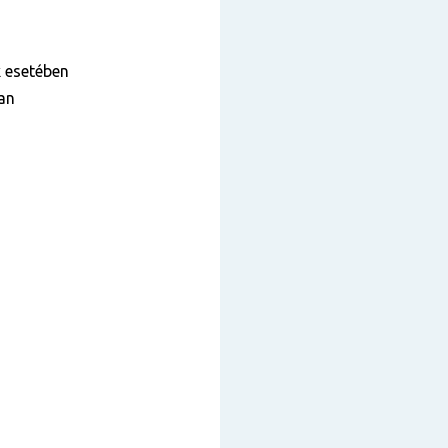
k esetében
ban