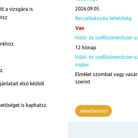
2026.09.05.
t a vizsgára is
etsz
Becsatlakozási lehetőség
Van
Hűtő- és szellőzőrendszer-s
ünkhöz.
12 hónap
Hűtő- és szellőzőrendszer-s
napjai
z.
Elmélet szombat vagy vasár
szerint
jánlatait első kézből
tőséget is kaphatsz.
Jelentkezem!