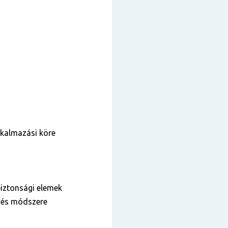
lkalmazási köre
biztonsági elemek
ei és módszere