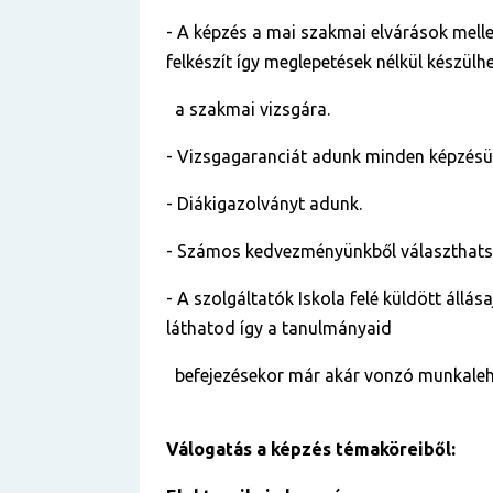
- A képzés a mai szakmai elvárások mellet
felkészít így meglepetések nélkül készülh
a szakmai vizsgára.
- Vizsgagaranciát adunk minden képzés
- Diákigazolványt adunk.
- Számos kedvezményünkből választhats
- A szolgáltatók Iskola felé küldött állása
láthatod így a tanulmányaid
befejezésekor már akár vonzó munkalehe
Válogatás a képzés témaköreiből: