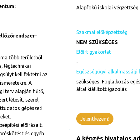
entum:
Alapfokú iskolai végzettség 
Szakmai előképzettség
zellőzőrendszer-
NEM SZÜKSÉGES
Előírt gyakorlat
kma több területből
-
, légtechnikai
Egészségügyi alkalmassági 
súlyt kell fektetni az
szükséges; Foglalkozás egés
 ismeretekre. A
által kiállított igazolás
gi terv alapján hűtő,
rt létesít, szerel,
ettudatos gépészeti
eket,
Jelentkezem!
eépítési előírásait.
 préskötést és egyéb
A képzés hivatalos ad