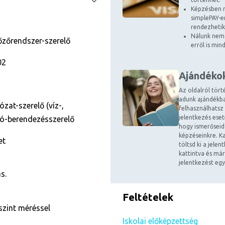
Képzésben r
simplePAY-en
rendezhetik
Nálunk nem 
őzőrendszer-szerelő
erről is mi
02
Ajándéko
Az oldalról tört
adunk ajándékba
ózat-szerelő (víz-,
felhasználhatsz
jelentkezés ese
áló-berendezésszerelő
hogy ismerőseid
képzéseinkre. Ka
et
töltsd ki a jele
kattintva és már
jelentkezést egy
s.
Feltételek
szint méréssel
Iskolai előképzettség