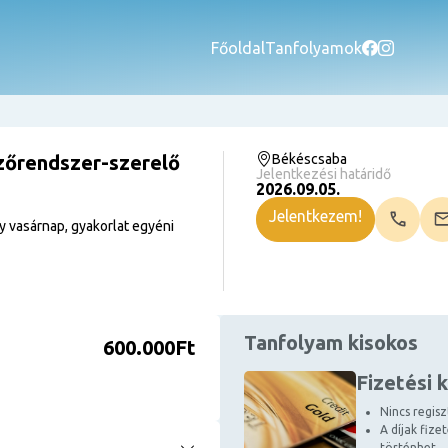
Főoldal
Tanfolyamok
zőrendszer-szerelő
Békéscsaba
Jelentkezési határidő
2026.09.05.
Jelentkezem!
 vasárnap, gyakorlat egyéni
Tanfolyam kisokos
600.000Ft
Fizetési 
Nincs regiszt
A díjak fize
történhet.