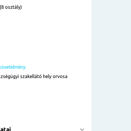
(8 osztály)
követelmény:
zségügyi szakellátó hely orvosa
atai