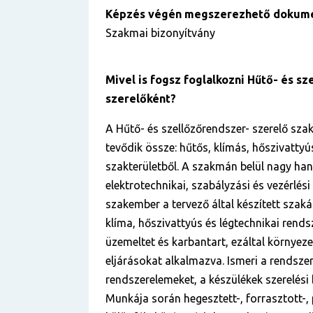
Képzés végén megszerezhető dokum
Szakmai bizonyítvány
Mivel is fogsz foglalkozni Hűtő- és s
szerelőként?
A Hűtő- és szellőzőrendszer- szerelő sza
tevődik össze: hűtős, klímás, hőszivattyús
szakterületből. A szakmán belül nagy hang
elektrotechnikai, szabályzási és vezérlési
szakember a tervező által készített szaká
klíma, hőszivattyús és légtechnikai rendsze
üzemeltet és karbantart, ezáltal környez
eljárásokat alkalmazva. Ismeri a rendszer
rendszerelemeket, a készülékek szerelési b
Munkája során hegesztett-, forrasztott-,