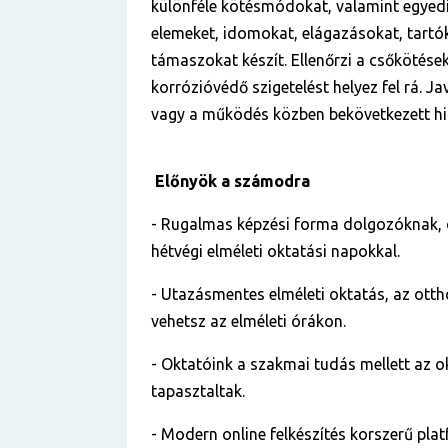
különféle kötésmódokat, valamint egyed
elemeket, idomokat, elágazásokat, tartók
támaszokat készít. Ellenőrzi a csőkötése
korrózióvédő szigetelést helyez fel rá. Ja
vagy a működés közben bekövetkezett hi
Előnyök a számodra
- Rugalmas képzési forma dolgozóknak,
hétvégi elméleti oktatási napokkal.
- Utazásmentes elméleti oktatás, az otth
vehetsz az elméleti órákon.
- Oktatóink a szakmai tudás mellett az o
tapasztaltak.
- Modern online felkészítés korszerű pla