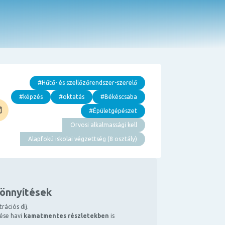
#Hűtő- és szellőzőrendszer-szerelő
#képzés
#oktatás
#Békéscsaba
#Épületgépészet
Orvosi alkalmassági kell
Alapfokú iskolai végzettség (8 osztály)
könnyítések
rációs díj.
tése havi
kamatmentes részletekben
is