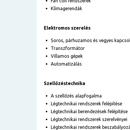
Fan coil rendszerek
Klímagerendák
Elektromos szerelés
Soros, párhuzamos és vegyes kapcso
Transzformátor
Villamos gépek
Automatizálás
Szellőzéstechnika
A szellőzés alapfogalma
Légtechnikai rendszerek felépítése
Légtechnikai berendezések felépítése
Légtechnikai rendszerek szerelvényei
Légtechnikai rendszerek beszabályo