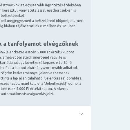
észtvevőink az egyszerűbb ügyintézés érdekében
 keresztül, vagy átutalással, esetleg csekken is
 befizetéseiket.
kell megjegyezned a befizetéseid időpontjait, mert
ndig időben tájékoztatunk e-mailben és SMS-ben.
k a tanfolyamot elvégzőknek
énő jelentkezés esetén 5.000 Ft értékű kupont
, amelyet barátaid ismerőseid vagy Te is
 korlátlanul egy következő képzésre történő
tén. Ezt a kupont akárhányszor tovább adhatod,
 rögtön kedvezménnyel jelentkezhessenek
ttints a lap alján található "Jelentkezés" gombbra,
ntkezési lapot, majd küld el a "Jelentkezek!" gombra
 tiéd is az 5.000 Ft értékű kupon. A sikeres
 automatikus visszaigazolás jelzi.