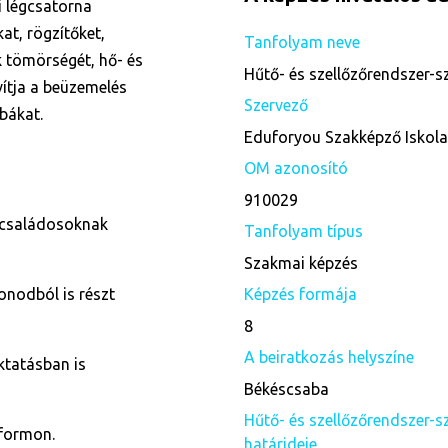
i légcsatorna
at, rögzítőket,
Tanfolyam neve
k tömörségét, hő- és
Hűtő- és szellőzőrendszer-s
vítja a beüzemelés
Szervező
bákat.
Eduforyou Szakképző Iskol
OM azonosító
910029
 családosoknak
Tanfolyam típus
Szakmai képzés
onodból is részt
Képzés formája
8
A beiratkozás helyszíne
ktatásban is
Békéscsaba
Hűtő- és szellőzőrendszer-sz
tformon.
határideje