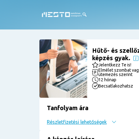
Hűtő- és szellő
képzés gyak.
Jelentkezz Te is!
Elmélet szombat vagy
ütemezés szerint
12 hónap
Becsatlakozhatsz
Tanfolyam ára
Részletfizetési lehetőségek