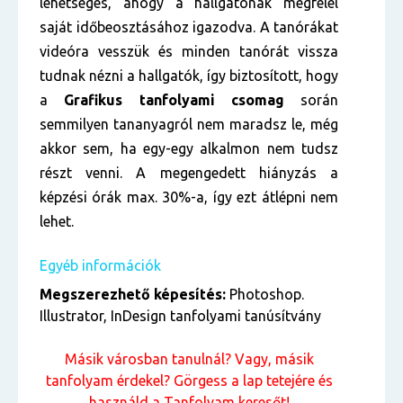
lehetséges, ahogy a hallgatónak megfelel
saját időbeosztásához igazodva. A tanórákat
videóra vesszük és minden tanórát vissza
tudnak nézni a hallgatók, így biztosított, hogy
a
Grafikus tanfolyami csomag
során
semmilyen tananyagról nem maradsz le, még
akkor sem, ha egy-egy alkalmon nem tudsz
részt venni. A megengedett hiányzás a
képzési órák max. 30%-a, így ezt átlépni nem
lehet.
Egyéb információk
Megszerezhető képesítés:
Photoshop.
Illustrator, InDesign tanfolyami tanúsítvány
Másik városban tanulnál? Vagy, másik
tanfolyam érdekel? Görgess a lap tetejére és
használd a
Tanfolyam keresőt
!