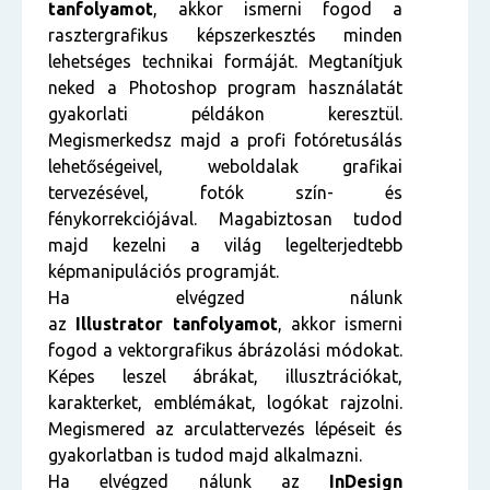
tanfolyamot
, akkor ismerni fogod a
rasztergrafikus képszerkesztés minden
lehetséges technikai formáját. Megtanítjuk
neked a Photoshop program használatát
gyakorlati példákon keresztül.
Megismerkedsz majd a profi fotóretusálás
lehetőségeivel, weboldalak grafikai
tervezésével, fotók szín- és
fénykorrekciójával. Magabiztosan tudod
majd kezelni a világ legelterjedtebb
képmanipulációs programját.
Ha elvégzed nálunk
az
Illustrator tanfolyamot
, akkor ismerni
fogod a vektorgrafikus ábrázolási módokat.
Képes leszel ábrákat, illusztrációkat,
karakterket, emblémákat, logókat rajzolni.
Megismered az arculattervezés lépéseit és
gyakorlatban is tudod majd alkalmazni.
Ha elvégzed nálunk az
InDesign