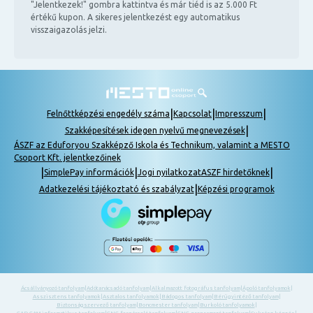
"Jelentkezek!" gombra kattintva és már tiéd is az 5.000 Ft
értékű kupon. A sikeres jelentkezést egy automatikus
visszaigazolás jelzi.
|
|
|
Felnőttképzési engedély száma
Kapcsolat
Impresszum
|
Szakképesítések idegen nyelvű megnevezések
ÁSZF az Eduforyou Szakképző Iskola és Technikum, valamint a MESTO
Csoport Kft. jelentkezőinek
|
|
|
SimplePay információk
Jogi nyilatkozat
ASZF hirdetőknek
|
Adatkezelési tájékoztató és szabályzat
Képzési programok
Ácsállványozó tanfolyam
|
Adótanácsadó tanfolyam
|
Alkalmazott fotográfus tanfolyam
|
Ápoló tanfolyamok
|
Asszisztens tanfolyamok
|
Asztalos tanfolyamok
|
Bádogos tanfolyam
|
Bérügyintéző tanfolyam
|
Biztonságszervező tanfolyam
|
Boncmester tanfolyam
|
Burkoló tanfolyamok
|