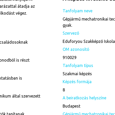
rázattal átadja az
Tanfolyam neve
álkodást végez.
Gépjármű mechatronikai tec
gyak.
Szervező
Eduforyou Szakképző Iskol
 családosoknak
OM azonosító
910029
onodból is részt
Tanfolyam típus
Szakmai képzés
ktatásban is
Képzés formája
8
nikum által szervezett
A beiratkozás helyszíne
Budapest
tók tanítanak.
Gépjármű mechatronikai tec