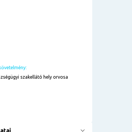
követelmény:
zségügyi szakellátó hely orvosa
atai