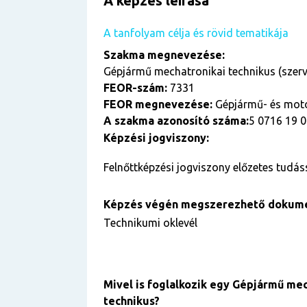
A képzés leírása
A tanfolyam célja és rövid tematikája
Szakma megnevezése:
Gépjármű mechatronikai technikus (szerv
FEOR-szám:
7331
FEOR megnevezése:
Gépjármű- és moto
A szakma azonosító száma:
5 0716 19 
Képzési jogviszony:
Felnőttképzési jogviszony előzetes tudás
Képzés végén megszerezhető dokum
Technikumi oklevél
Mivel is foglalkozik egy Gépjármű me
technikus?