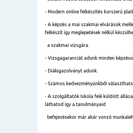
- Modern online felkészítés korszerű pla
- A képzés a mai szakmai elvárások mellet
felkészít így meglepetések nélkül készülh
a szakmai vizsgára.
- Vizsgagaranciát adunk minden képzés
- Diákigazolványt adunk.
- Számos kedvezményünkből választhats
- A szolgáltatók Iskola felé küldött állása
láthatod így a tanulmányaid
befejezésekor már akár vonzó munkalehe