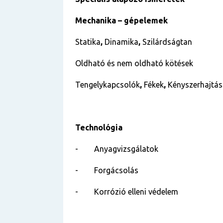
Mechanika – gépelemek
Statika
,
Dinamika
,
Szilárdságtan
Oldható és nem oldható kötések
Tengelykapcsolók
,
Fékek
,
Kényszerhajtá
Technológia
-
Anyagvizsgálatok
-
Forgácsolás
-
Korrózió elleni védelem