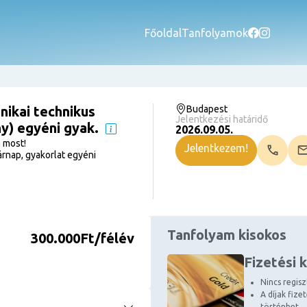
Főoldal
Tanfolyamok
ikai technikus
Budapest
Jelentkezési határidő
ny) egyéni gyak.
2026.09.05.
 most!
Jelentkezem!
rnap, gyakorlat egyéni
Tanfolyam kisokos
300.000Ft/félév
Fizetési 
Nincs regiszt
A díjak fize
történhet.