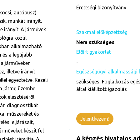
Érettségi bizonyítvány
kocsi, autóbusz)
ik, munkát irányít.
e irányít. A járművek
Szakmai előképzettség
ológia közül
Nem szükséges
obban alkalmazható
Előírt gyakorlat
 és a legújabb
-
 a járműveken
, illetve irányít.
Egészségügyi alkalmassági 
llel egyeztetve. Kezeli
szükséges; Foglalkozás egés
 a jármű üzembe
által kiállított igazolás
zok élesztéséről
án diagnosztikát
kai műszereket és
Jelentkezem!
lési eljárásait,
árműveket készít fel
A képzés hivatalos ad
zítést irányítja. A