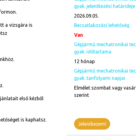
gyak. jelentkezési határideje
tformon.
2026.09.05.
t a vizsgára is
Becsatlakozási lehetőség
etsz
Van
Gépjármű mechatronikai tec
gyak. időtartama
ünkhöz.
12 hónap
Gépjármű mechatronikai tec
gyak. tanfolyami napjai
z.
Elmélet szombat vagy vasár
szerint
jánlatait első kézből
tőséget is kaphatsz.
Jelentkezem!