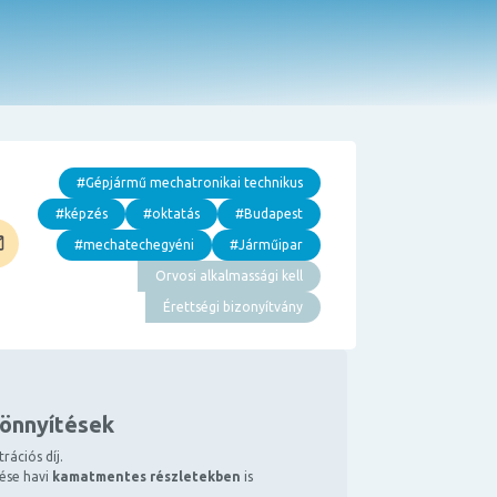
#Gépjármű mechatronikai technikus
#képzés
#oktatás
#Budapest
#mechatechegyéni
#Járműipar
Orvosi alkalmassági kell
Érettségi bizonyítvány
könnyítések
rációs díj.
tése havi
kamatmentes részletekben
is