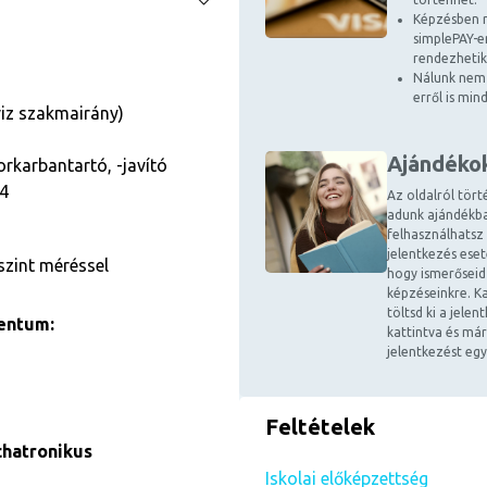
Képzésben r
simplePAY-en
rendezhetik
Nálunk nem 
erről is mi
iz szakmairány)
Ajándéko
rkarbantartó, -javító
04
Az oldalról tört
adunk ajándékba
felhasználhatsz
jelentkezés ese
szint méréssel
hogy ismerőseid
képzéseinkre. Ka
töltsd ki a jele
entum:
kattintva és már
jelentkezést egy
Feltételek
chatronikus
Iskolai előképzettség