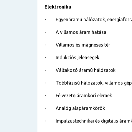
Elektronika
-
Egyenáramú hálózatok, energiafor
-
A villamos áram hatásai
-
Villamos és mágneses tér
-
Indukciós jelenségek
-
Váltakozó áramú hálózatok
-
Többfázisú hálózatok, villamos gép
-
Félvezető áramköri elemek
-
Analóg alapáramkörök
-
Impulzustechnikai és digitális áram