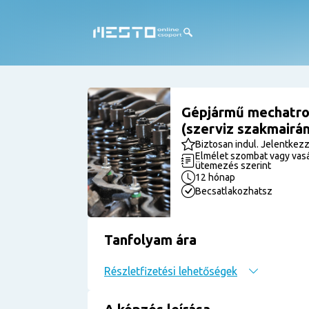
Gépjármű mechatron
(szerviz szakmairá
Biztosan indul. Jelentkezz
Elmélet szombat vagy vasá
ütemezés szerint
12 hónap
Becsatlakozhatsz
Tanfolyam ára
Részletfizetési lehetőségek