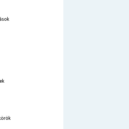
rások
ek
körök