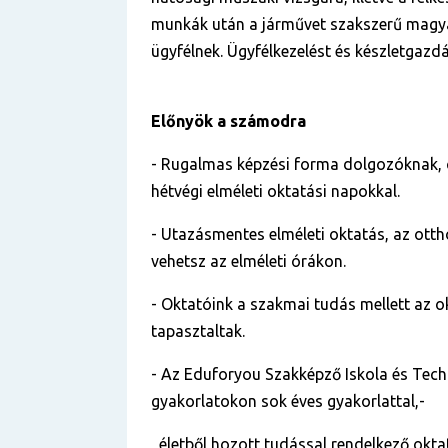
munkák után a járművet szakszerű magya
ügyfélnek. Ügyfélkezelést és készletgazd
Előnyök a számodra
- Rugalmas képzési forma dolgozóknak,
hétvégi elméleti oktatási napokkal.
- Utazásmentes elméleti oktatás, az otth
vehetsz az elméleti órákon.
- Oktatóink a szakmai tudás mellett az o
tapasztaltak.
- Az Eduforyou Szakképző Iskola és Tech
gyakorlatokon sok éves gyakorlattal,-
életből hozott tudással rendelkező okta