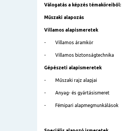
Válogatás a képzés témaköreiből:
Műszaki alapozás
Villamos alapismeretek
-
Villamos áramkör
-
Villamos biztonságtechnika
Gépészeti alapismeretek
-
Műszaki rajz alapjai
-
Anyag- és gyártásismeret
-
Fémipari alapmegmunkálások
Speciális alapozó ismeretek