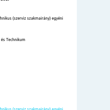
hnikus (szerviz szakmairány) egyéni
a és Technikum
hnikus (szerviz szakmairány) egyéni