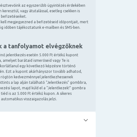
észtvevőink az egyszerűbb ügyintézés érdekében
 keresztül, vagy átutalással, esetleg csekken is
 befizetéseiket.
kell megjegyezned a befizetéseid időpontjait, mert
ndig időben tájékoztatunk e-mailben és SMS-ben.
k a tanfolyamot elvégzőknek
énő jelentkezés esetén 5.000 Ft értékű kupont
, amelyet barátaid ismerőseid vagy Te is
 korlátlanul egy következő képzésre történő
tén. Ezt a kupont akárhányszor tovább adhatod,
 rögtön kedvezménnyel jelentkezhessenek
ttints a lap alján található "Jelentkezés" gombbra,
ntkezési lapot, majd küld el a "Jelentkezek!" gombra
 tiéd is az 5.000 Ft értékű kupon. A sikeres
 automatikus visszaigazolás jelzi.