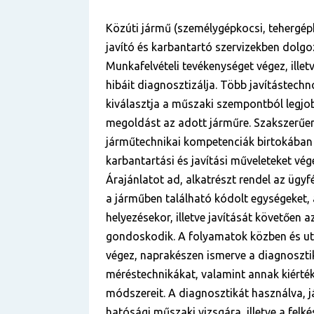
Közúti jármű (személygépkocsi, tehergép
javító és karbantartó szervizekben dolgoz
Munkafelvételi tevékenységet végez, illetv
hibáit diagnosztizálja. Több javítástechn
kiválasztja a műszaki szempontból legj
megoldást az adott járműre. Szakszerűen
járműtechnikai kompetenciák birtokában
karbantartási és javítási műveleteket végez
Árajánlatot ad, alkatrészt rendel az ügyfé
a járműben található kódolt egységeket,
helyezésekor, illetve javítását követően a
gondoskodik. A folyamatok közben és ut
végez, naprakészen ismerve a diagnoszti
méréstechnikákat, valamint annak kiértéke
módszereit. A diagnosztikát használva, j
hatósági műszaki vizsgára, illetve a felkés