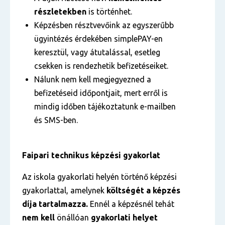
részletekben
is történhet.
Képzésben résztvevőink az egyszerűbb
ügyintézés érdekében simplePAY-en
keresztül, vagy átutalással, esetleg
csekken is rendezhetik befizetéseiket.
Nálunk nem kell megjegyezned a
befizetéseid időpontjait, mert erről is
mindig időben tájékoztatunk e-mailben
és SMS-ben.
Faipari technikus képzési gyakorlat
Az iskola gyakorlati helyén történő képzési
gyakorlattal, amelynek
költségét a képzés
díja tartalmazza.
Ennél a képzésnél tehát
nem kell
önállóan
gyakorlati helyet