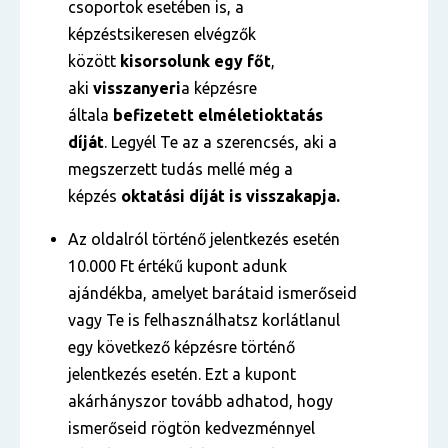
csoportok esetében is, a
képzéstsikeresen elvégzők
között
kisorsolunk egy főt
,
aki
visszanyeri
a képzésre
általa
befizetett
elméleti
oktatás
díját
. Legyél Te az a szerencsés, aki a
megszerzett tudás mellé még a
képzés
oktatási díját is visszakapja.
Az oldalról történő jelentkezés esetén
10.000 Ft értékű kupont adunk
ajándékba, amelyet barátaid ismerőseid
vagy Te is felhasználhatsz korlátlanul
egy következő képzésre történő
jelentkezés esetén. Ezt a kupont
akárhányszor tovább adhatod, hogy
ismerőseid rögtön kedvezménnyel