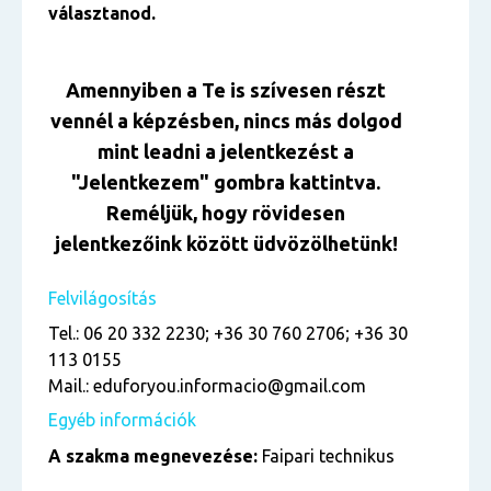
választanod.
Amennyiben a Te is szívesen részt
vennél a képzésben, nincs más dolgod
mint leadni a jelentkezést a
"Jelentkezem" gombra kattintva.
Reméljük, hogy rövidesen
jelentkezőink között üdvözölhetünk!
Felvilágosítás
Tel.: 06 20 332 2230; +36 30 760 2706; +36 30
113 0155
Mail.: eduforyou.informacio@gmail.com
Egyéb információk
A szakma megnevezése:
Faipari technikus