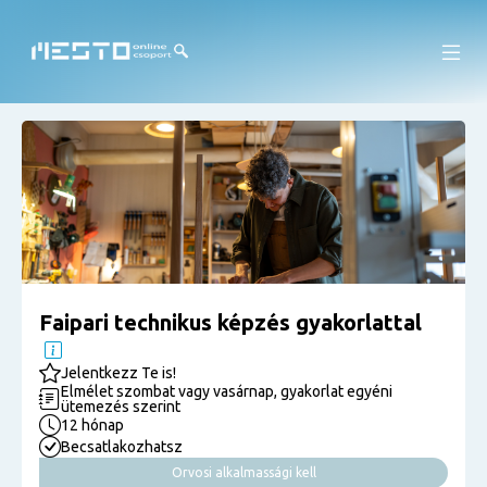
Faipari technikus képzés gyakorlattal
Jelentkezz Te is!
Elmélet szombat vagy vasárnap, gyakorlat egyéni
ütemezés szerint
12 hónap
Becsatlakozhatsz
Orvosi alkalmassági kell