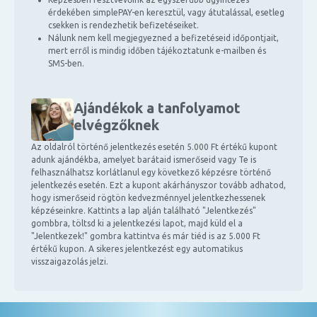
érdekében simplePAY-en keresztül, vagy átutalással, esetleg
csekken is rendezhetik befizetéseiket.
Nálunk nem kell megjegyezned a befizetéseid időpontjait,
mert erről is mindig időben tájékoztatunk e-mailben és
SMS-ben.
Ajándékok a tanfolyamot
elvégzőknek
Az oldalról történő jelentkezés esetén 5.000 Ft értékű kupont
adunk ajándékba, amelyet barátaid ismerőseid vagy Te is
felhasználhatsz korlátlanul egy következő képzésre történő
jelentkezés esetén. Ezt a kupont akárhányszor tovább adhatod,
hogy ismerőseid rögtön kedvezménnyel jelentkezhessenek
képzéseinkre. Kattints a lap alján található "Jelentkezés"
gombbra, töltsd ki a jelentkezési lapot, majd küld el a
"Jelentkezek!" gombra kattintva és már tiéd is az 5.000 Ft
értékű kupon. A sikeres jelentkezést egy automatikus
visszaigazolás jelzi.