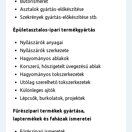
Bútorismeret
Asztalok gyártás-előkészítése
Szekrények gyártás-előkészítése stb.
Épületasztalos-ipari termékgyártás
Nyílászárók anyagai
Nyílászárók szerkezete
Hagyományos ablakok
Korszerű, hőszigetelt üvegezésű ablak
Hagyományos tokszerkezetek
Utólag szerelhető tokszerkezetek
Különleges ajtók
Lépcsők, burkolatok, projektek
Fűrészipari termékek gyártása,
laptermékek és faházak ismeretei
Fűrészipari ismeretek