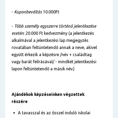
-
Kuponbeváltás
10.000Ft
-
Több személy egyszerre történő jelentkezése
esetén
: 20.000 Ft kedvezmény (a jelentkezés
alkalmával a jelentkezési lap megjegyzés
rovatában feltüntetendő annak a neve, akivel
együtt érkezik a képzésre /név + családtag
vagy barát felírásával/ - mindkét jelentkezési
lapon feltüntetendő a másik név.)
Ajándékok képzéseinken végzettek
részére
A tavasszal és az ősszel induló iskolai