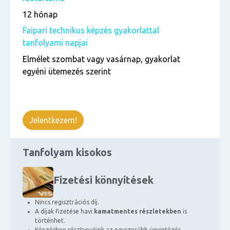
12 hónap
Faipari technikus képzés gyakorlattal
tanfolyami napjai
Elmélet szombat vagy vasárnap, gyakorlat
egyéni ütemezés szerint
Jelentkezem!
Tanfolyam kisokos
Fizetési könnyítések
Nincs regisztrációs díj.
A díjak fizetése havi
kamatmentes részletekben
is
történhet.
Képzésben résztvevőink az egyszerűbb ügyintézés