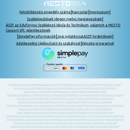
|
|
|
Felnőttképzési engedély száma
Kapcsolat
Impresszum
|
Szakképesítések idegen nyelvű megnevezések
ÁSZF az Eduforyou Szakképző Iskola és Technikum, valamint a MESTO
Csoport Kft. jelentkezőinek
|
|
|
SimplePay információk
Jogi nyilatkozat
ASZF hirdetőknek
|
Adatkezelési tájékoztató és szabályzat
Képzési programok
Ácsállványozó tanfolyam
|
Adótanácsadó tanfolyam
|
Alkalmazott fotográfus tanfolyam
|
Ápoló tanfolyamok
|
Asszisztens tanfolyamok
|
Asztalos tanfolyamok
|
Bádogos tanfolyam
|
Bérügyintéző tanfolyam
|
Biztonságszervező tanfolyam
|
Boncmester tanfolyam
|
Burkoló tanfolyamok
|
CAD-CAM informatikus tanfolyam
|
CNC forgácsoló tanfolyam
|
CNC programozó tanfolyam
|
Cukrász képzés
|
Cukrász tanfolyam
|
Dekoratőr tanfolyam
|
Egészségügyi tanfolyamok
|
Eladó tanfolyamok
|
Emelőgép-kezelő tanfolyam
|
Emelőgép-ügyintéző tanfolyam
|
Energetikus tanfolyam
|
Építő- és anyagmozgató gép kezelő tanfolyam
|
Építőipari tanfolyamok
|
Épületgépész technikus tanfolyam
|
Fakitermelő tanfolyam
|
Felnőttképző tanfolyamok
|
Fertőtlenítő sterilező tanfolyam
|
Festő, mázoló és tapétázó tanfolyam
|
Fodrász oktatás
|
Földmunka- gép kezelő tanfolyam
|
Forgácsoló tanfolyamok
|
Gazda tanfolyam
|
Gép kezelő tanfolyam
|
Gyermek- és ifjúsági felügyelő tanfolyam
|
Gyermekotthoni asszisztens tanfolyam
|
Gyógymasszőr tanfolyam
|
Gyógyszerkészítmény gyártó tanfolyam
|
Hegesztő tanfolyam
|
Ingatlanközvetítő tanfolyam
|
Ipari alpinista tanfolyam
|
Kályhás tanfolyam
|
Kazánkezelő tanfolyam
|
Kedvezményes tanfolyamok
|
Kereskedő tanfolyamok
|
Kertépítő tanfolyam
|
Kertfenntartó tanfolyam
|
Kezelő tanfolyamok
|
Kis teljesítményű kazánfűtő tanfolyam
|