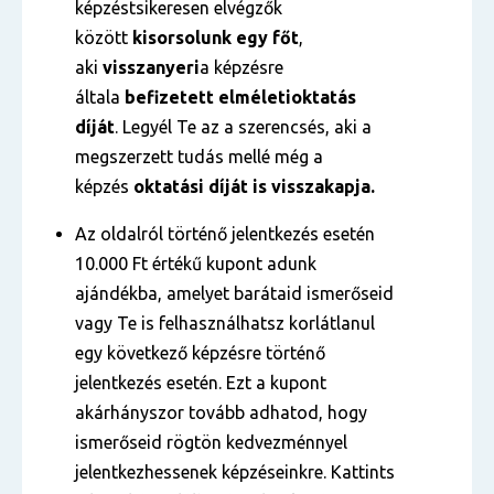
képzéstsikeresen elvégzők
között
kisorsolunk egy főt
,
aki
visszanyeri
a képzésre
általa
befizetett
elméleti
oktatás
díját
. Legyél Te az a szerencsés, aki a
megszerzett tudás mellé még a
képzés
oktatási díját is visszakapja.
Az oldalról történő jelentkezés esetén
10.000 Ft értékű kupont adunk
ajándékba, amelyet barátaid ismerőseid
vagy Te is felhasználhatsz korlátlanul
egy következő képzésre történő
jelentkezés esetén. Ezt a kupont
akárhányszor tovább adhatod, hogy
ismerőseid rögtön kedvezménnyel
jelentkezhessenek képzéseinkre. Kattints