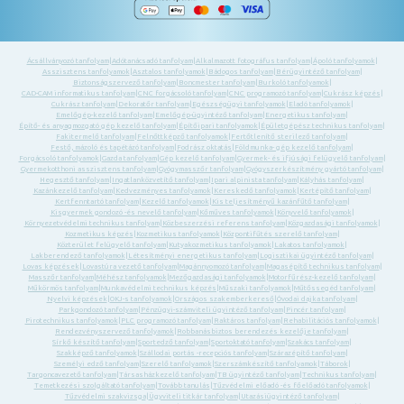
Ácsállványozó tanfolyam
|
Adótanácsadó tanfolyam
|
Alkalmazott fotográfus tanfolyam
|
Ápoló tanfolyamok
|
Asszisztens tanfolyamok
|
Asztalos tanfolyamok
|
Bádogos tanfolyam
|
Bérügyintéző tanfolyam
|
Biztonságszervező tanfolyam
|
Boncmester tanfolyam
|
Burkoló tanfolyamok
|
CAD-CAM informatikus tanfolyam
|
CNC forgácsoló tanfolyam
|
CNC programozó tanfolyam
|
Cukrász képzés
|
Cukrász tanfolyam
|
Dekoratőr tanfolyam
|
Egészségügyi tanfolyamok
|
Eladó tanfolyamok
|
Emelőgép-kezelő tanfolyam
|
Emelőgép-ügyintéző tanfolyam
|
Energetikus tanfolyam
|
Építő- és anyagmozgató gép kezelő tanfolyam
|
Építőipari tanfolyamok
|
Épületgépész technikus tanfolyam
|
Fakitermelő tanfolyam
|
Felnőttképző tanfolyamok
|
Fertőtlenítő sterilező tanfolyam
|
Festő, mázoló és tapétázó tanfolyam
|
Fodrász oktatás
|
Földmunka- gép kezelő tanfolyam
|
Forgácsoló tanfolyamok
|
Gazda tanfolyam
|
Gép kezelő tanfolyam
|
Gyermek- és ifjúsági felügyelő tanfolyam
|
Gyermekotthoni asszisztens tanfolyam
|
Gyógymasszőr tanfolyam
|
Gyógyszerkészítmény gyártó tanfolyam
|
Hegesztő tanfolyam
|
Ingatlanközvetítő tanfolyam
|
Ipari alpinista tanfolyam
|
Kályhás tanfolyam
|
Kazánkezelő tanfolyam
|
Kedvezményes tanfolyamok
|
Kereskedő tanfolyamok
|
Kertépítő tanfolyam
|
Kertfenntartó tanfolyam
|
Kezelő tanfolyamok
|
Kis teljesítményű kazánfűtő tanfolyam
|
Kisgyermek gondozó -és nevelő tanfolyam
|
Kőműves tanfolyamok
|
Könyvelő tanfolyamok
|
Környezetvédelmi technikus tanfolyam
|
Közbeszerzési referens tanfolyam
|
Közgazdasági tanfolyamok
|
Kozmetikus képzés
|
Kozmetikus tanfolyamok
|
Központifűtés szerelő tanfolyam
|
Közterület felügyelő tanfolyam
|
Kutyakozmetikus tanfolyamok
|
Lakatos tanfolyamok
|
Lakberendező tanfolyamok
|
Létesítményi energetikus tanfolyam
|
Logisztikai ügyintéző tanfolyam
|
Lovas képzések
|
Lovastúra vezető tanfolyam
|
Magánnyomozó tanfolyam
|
Magasépítő technikus tanfolyam
|
Masszőr tanfolyam
|
Méhész tanfolyamok
|
Mezőgazdasági tanfolyamok
|
Motorfűrész-kezelő tanfolyam
|
Műkörmös tanfolyam
|
Munkavédelmi technikus képzés
|
Műszaki tanfolyamok
|
Műtőssegéd tanfolyam
|
Nyelvi képzések
|
OKJ-s tanfolyamok
|
Országos szakemberkereső
|
Óvodai dajka tanfolyam
|
Parkgondozó tanfolyam
|
Pénzügyi-számviteli ügyintéző tanfolyam
|
Pincér tanfolyam
|
Pirotechnikus tanfolyamok
|
PLC programozó tanfolyam
|
Raktáros tanfolyam
|
Rehabilitációs tanfolyamok
|
Rendezvényszervező tanfolyamok
|
Robbanásbiztos berendezés kezelője tanfolyam
|
Sírkő készítő tanfolyam
|
Sportedző tanfolyam
|
Sportoktató tanfolyam
|
Szakács tanfolyam
|
Szakképző tanfolyamok
|
Szállodai portás -recepciós tanfolyam
|
Szárazépítő tanfolyam
|
Személyi edző tanfolyam
|
Szerelő tanfolyamok
|
Szerszámkészítő tanfolyamok
|
Táborok
|
Targoncavezető tanfolyam
|
Társasházkezelő tanfolyam
|
TB ügyintéző tanfolyam
|
Technikus tanfolyam
|
Temetkezési szolgáltató tanfolyam
|
Tovább tanulás
|
Tűzvédelmi előadó -és főelőadó tanfolyamok
|
Tűzvédelmi szakvizsga
|
Ügyviteli titkár tanfolyam
|
Utazásiügyintéző tanfolyam
|