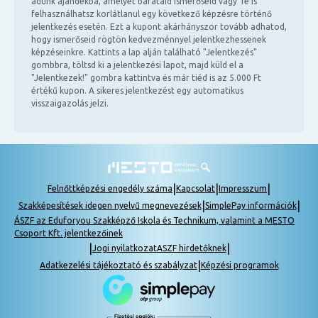
adunk ajándékba, amelyet barátaid ismerőseid vagy Te is
felhasználhatsz korlátlanul egy következő képzésre történő
jelentkezés esetén. Ezt a kupont akárhányszor tovább adhatod,
hogy ismerőseid rögtön kedvezménnyel jelentkezhessenek
képzéseinkre. Kattints a lap alján található "Jelentkezés"
gombbra, töltsd ki a jelentkezési lapot, majd küld el a
"Jelentkezek!" gombra kattintva és már tiéd is az 5.000 Ft
értékű kupon. A sikeres jelentkezést egy automatikus
visszaigazolás jelzi.
|
|
|
Felnőttképzési engedély száma
Kapcsolat
Impresszum
|
|
Szakképesítések idegen nyelvű megnevezések
SimplePay információk
ÁSZF az Eduforyou Szakképző Iskola és Technikum, valamint a MESTO
Csoport Kft. jelentkezőinek
|
|
Jogi nyilatkozat
ASZF hirdetőknek
|
Adatkezelési tájékoztató és szabályzat
Képzési programok