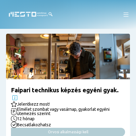
Faipari technikus képzés egyéni gyak.
Jelentkezz most!
Elmélet szombat vagy vasárnap, gyakorlat egyéni
ütemezés szerint
12 hónap
Becsatlakozhatsz
Orvosi alkalmassági kell