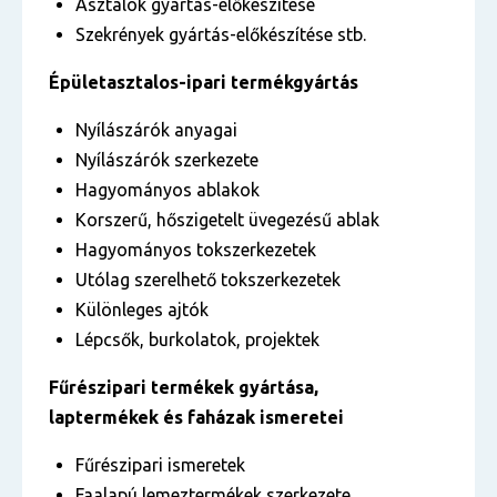
Asztalok gyártás-előkészítése
Szekrények gyártás-előkészítése stb.
Épületasztalos-ipari termékgyártás
Nyílászárók anyagai
Nyílászárók szerkezete
Hagyományos ablakok
Korszerű, hőszigetelt üvegezésű ablak
Hagyományos tokszerkezetek
Utólag szerelhető tokszerkezetek
Különleges ajtók
Lépcsők, burkolatok, projektek
Fűrészipari termékek gyártása,
laptermékek és faházak ismeretei
Fűrészipari ismeretek
Faalapú lemeztermékek szerkezete