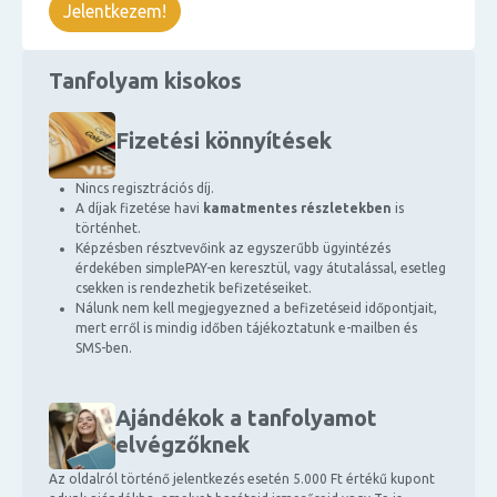
Jelentkezem!
Tanfolyam kisokos
Fizetési könnyítések
Nincs regisztrációs díj.
A díjak fizetése havi
kamatmentes részletekben
is
történhet.
Képzésben résztvevőink az egyszerűbb ügyintézés
érdekében simplePAY-en keresztül, vagy átutalással, esetleg
csekken is rendezhetik befizetéseiket.
Nálunk nem kell megjegyezned a befizetéseid időpontjait,
mert erről is mindig időben tájékoztatunk e-mailben és
SMS-ben.
Ajándékok a tanfolyamot
elvégzőknek
Az oldalról történő jelentkezés esetén 5.000 Ft értékű kupont