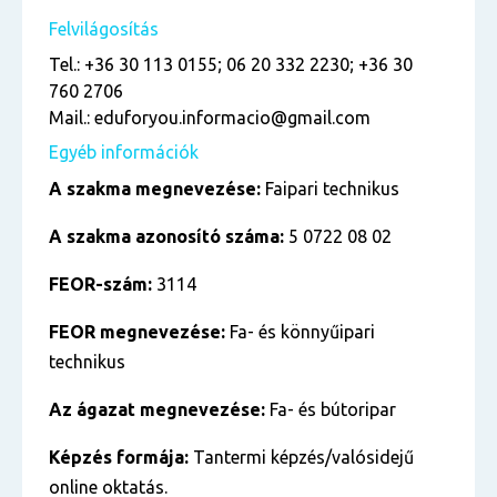
Felvilágosítás
Tel.: +36 30 113 0155; 06 20 332 2230; +36 30
760 2706
Mail.: eduforyou.informacio@gmail.com
Egyéb információk
A szakma megnevezése:
Faipari technikus
A szakma azonosító száma:
5 0722 08 02
FEOR-szám:
3114
FEOR megnevezése:
Fa- és könnyűipari
technikus
Az ágazat megnevezése:
Fa- és bútoripar
Képzés formája:
Tantermi képzés/valósidejű
online oktatás.