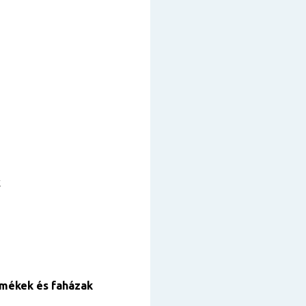
k
rmékek és faházak