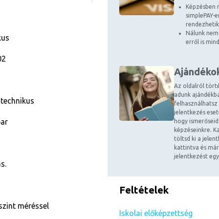
Képzésben r
simplePAY-en
rendezhetik
Nálunk nem 
kus
erről is mi
02
Ajándéko
Az oldalról tört
adunk ajándékba
 technikus
felhasználhatsz
jelentkezés ese
par
hogy ismerőseid
képzéseinkre. Ka
töltsd ki a jele
kattintva és már
jelentkezést egy
s.
Feltételek
szint méréssel
Iskolai előképzettség