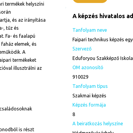
ri termékek helyszíni
 során
A képzés hivatalos ad
artja, és az irányítása
-, tűz és
Tanfolyam neve
t. Fa- és faalapú
Faipari technikus képzés egy
 faház elemek, és
Szervező
reműködik. A
Eduforyou Szakképző Iskol
faipari termékeket
OM azonosító
ióval illusztrálni az
910029
Tanfolyam típus
Szakmai képzés
Képzés formája
 családosoknak
8
A beiratkozás helyszíne
onodból is részt