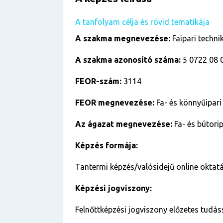
A tanfolyam célja és rövid tematikája
A szakma megnevezése:
Faipari techni
A szakma azonosító száma:
5 0722 08 
FEOR-szám:
3114
FEOR megnevezése:
Fa- és könnyűipari
Az ágazat megnevezése:
Fa- és bútori
Képzés formája:
Tantermi képzés/valósidejű online oktatá
Képzési jogviszony:
Felnőttképzési jogviszony előzetes tudás