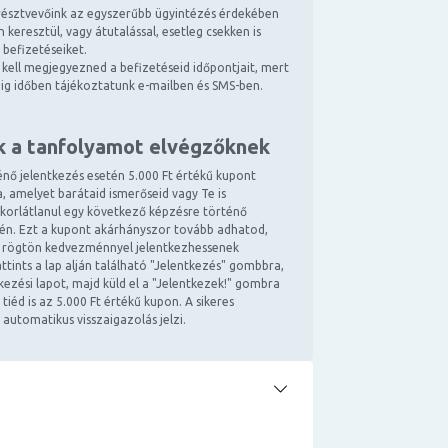
észtvevőink az egyszerűbb ügyintézés érdekében
 keresztül, vagy átutalással, esetleg csekken is
 befizetéseiket.
kell megjegyezned a befizetéseid időpontjait, mert
ndig időben tájékoztatunk e-mailben és SMS-ben.
k a tanfolyamot elvégzőknek
énő jelentkezés esetén 5.000 Ft értékű kupont
, amelyet barátaid ismerőseid vagy Te is
 korlátlanul egy következő képzésre történő
tén. Ezt a kupont akárhányszor tovább adhatod,
 rögtön kedvezménnyel jelentkezhessenek
ttints a lap alján található "Jelentkezés" gombbra,
ntkezési lapot, majd küld el a "Jelentkezek!" gombra
 tiéd is az 5.000 Ft értékű kupon. A sikeres
 automatikus visszaigazolás jelzi.