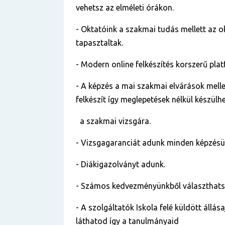
vehetsz az elméleti órákon.
- Oktatóink a szakmai tudás mellett az o
tapasztaltak.
- Modern online felkészítés korszerű pla
- A képzés a mai szakmai elvárások mellet
felkészít így meglepetések nélkül készülh
a szakmai vizsgára.
- Vizsgagaranciát adunk minden képzés
- Diákigazolványt adunk.
- Számos kedvezményünkből választhats
- A szolgáltatók Iskola felé küldött állása
láthatod így a tanulmányaid