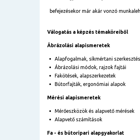
befejezésekor már akár vonzó munkalehe
Válogatás a képzés témaköreiből
Ábrázolási alapismeretek
Alapfogalmak, síkmértani szerkeszté
Ábrázolási módok, rajzok fajtái
Fakötések, alapszerkezetek
Bútorfajták, ergonómiai alapok
Mérési alapismeretek
Mérőeszközök és alapvető mérések
Alapvető számítások
Fa - és bútoripari alapgyakorlat