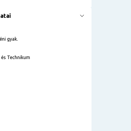
atai
éni gyak.
a és Technikum