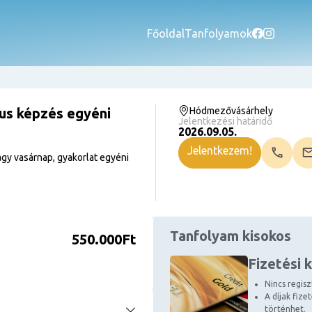
Főoldal
Tanfolyamok
kus képzés egyéni
Hódmezővásárhely
Jelentkezési határidő
2026.09.05.
Jelentkezem!
gy vasárnap, gyakorlat egyéni
Tanfolyam kisokos
550.000Ft
Fizetési 
Nincs regiszt
A díjak fize
történhet.