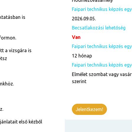
Hódmezővásárhely
Faipari technikus képzés egyé
ktatásban is
2026.09.05.
Becsatlakozási lehetőség
Van
tformon.
Faipari technikus képzés eg
t a vizsgára is
12 hónap
etsz
Faipari technikus képzés egy
Elmélet szombat vagy vasár
szerint
ünkhöz.
z.
Jelentkezem!
jánlatait első kézből