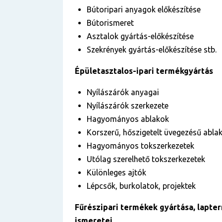
Bútoripari anyagok előkészítése
Bútorismeret
Asztalok gyártás-előkészítése
Szekrények gyártás-előkészítése stb.
Épületasztalos-ipari termékgyártás
Nyílászárók anyagai
Nyílászárók szerkezete
Hagyományos ablakok
Korszerű, hőszigetelt üvegezésű abla
Hagyományos tokszerkezetek
Utólag szerelhető tokszerkezetek
Különleges ajtók
Lépcsők, burkolatok, projektek
Fűrészipari termékek gyártása, lapte
ismeretei