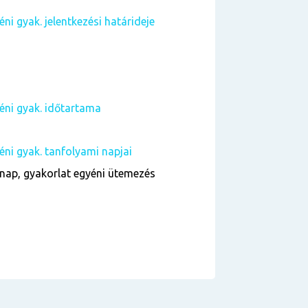
ni gyak. jelentkezési határideje
yéni gyak. időtartama
éni gyak. tanfolyami napjai
nap, gyakorlat egyéni ütemezés