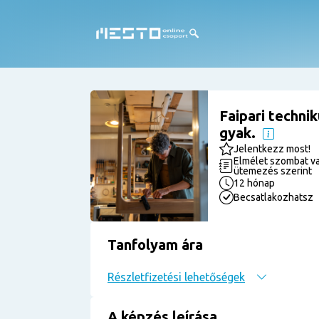
Faipari techni
gyak.
Jelentkezz most!
Elmélet szombat va
ütemezés szerint
12 hónap
Becsatlakozhatsz
Tanfolyam ára
Részletfizetési lehetőségek
A képzés leírása