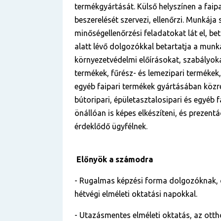
termékgyártását. Külső helyszínen a faipa
beszerelését szervezi, ellenőrzi. Munkája
minőségellenőrzési feladatokat lát el, bet
alatt lévő dolgozókkal betartatja a munka
környezetvédelmi előírásokat, szabályoka
termékek, fűrész- és lemezipari termékek,
egyéb faipari termékek gyártásában köz
bútoripari, épületasztalosipari és egyéb 
önállóan is képes elkészíteni, és prezentác
érdeklődő ügyfélnek.
Előnyök a számodra
- Rugalmas képzési forma dolgozóknak,
hétvégi elméleti oktatási napokkal.
- Utazásmentes elméleti oktatás, az otth