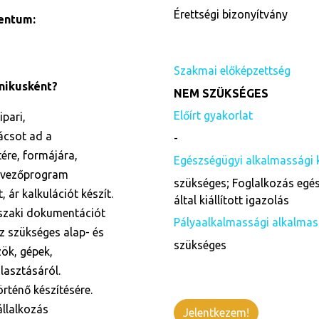
Érettségi bizonyítvány
entum:
Szakmai előképzettség
chnikusként?
NEM SZÜKSÉGES
Előírt gyakorlat
pari,
ácsot ad a
-
ére, formájára,
Egészségügyi alkalmassági 
ervezőprogram
szükséges; Foglalkozás egés
 ár kalkulációt készít.
által kiállított igazolás
szaki dokumentációt
Pályaalkalmassági alkalmas
z szükséges alap- és
szükséges
ök, gépek,
lasztásáról.
rténő készítésére.
állalkozás
Jelentkezem!