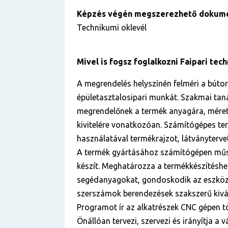
Képzés végén megszerezhető dokum
Technikumi oklevél
Mivel is fogsz foglalkozni Faipari te
A megrendelés helyszínén felméri a bútori
épületasztalosipari munkát. Szakmai tan
megrendelőnek a termék anyagára, méret
kivitelére vonatkozóan. Számítógépes t
használatával termékrajzot, látványtervet,
A termék gyártásához számítógépen mű
készít. Meghatározza a termékkészítéshe
segédanyagokat, gondoskodik az eszköz
szerszámok berendezések szakszerű kivá
Programot ír az alkatrészek CNC gépen tö
Önállóan tervezi, szervezi és irányítja a v