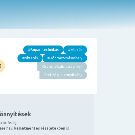
#Faipari technikus
#képzés
#oktatás
#Hódmezővásárhely
Orvosi alkalmassági kell
Érettségi bizonyítvány
könnyítések
rációs díj.
tése havi
kamatmentes részletekben
is