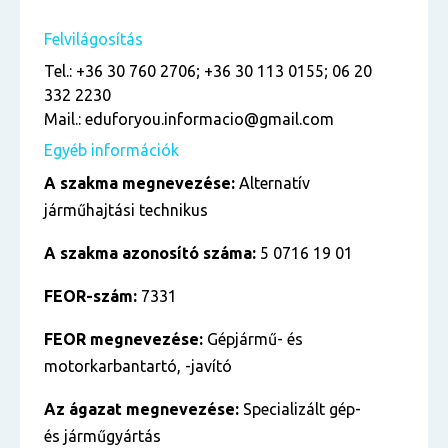
Felvilágosítás
Tel.: +36 30 760 2706; +36 30 113 0155; 06 20
332 2230
Mail.: eduforyou.informacio@gmail.com
Egyéb információk
A szakma megnevezése:
Alternatív
járműhajtási technikus
A szakma azonosító száma:
5 0716 19 01
FEOR-szám:
7331
FEOR megnevezése:
Gépjármű- és
motorkarbantartó, -javító
Az ágazat megnevezése:
Specializált gép-
és járműgyártás