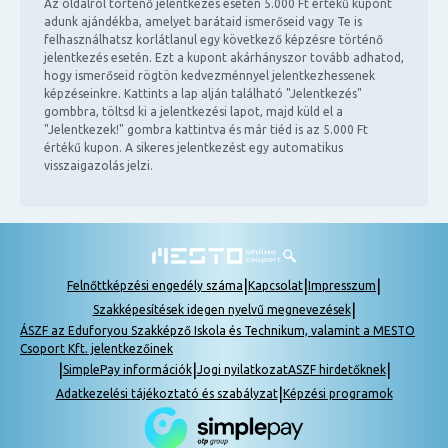
Az oldalról történő jelentkezés esetén 5.000 Ft értékű kupont
adunk ajándékba, amelyet barátaid ismerőseid vagy Te is
felhasználhatsz korlátlanul egy következő képzésre történő
jelentkezés esetén. Ezt a kupont akárhányszor tovább adhatod,
hogy ismerőseid rögtön kedvezménnyel jelentkezhessenek
képzéseinkre. Kattints a lap alján található "Jelentkezés"
gombbra, töltsd ki a jelentkezési lapot, majd küld el a
"Jelentkezek!" gombra kattintva és már tiéd is az 5.000 Ft
értékű kupon. A sikeres jelentkezést egy automatikus
visszaigazolás jelzi.
|
|
|
Felnőttképzési engedély száma
Kapcsolat
Impresszum
|
Szakképesítések idegen nyelvű megnevezések
ÁSZF az Eduforyou Szakképző Iskola és Technikum, valamint a MESTO
Csoport Kft. jelentkezőinek
|
|
|
SimplePay információk
Jogi nyilatkozat
ASZF hirdetőknek
|
Adatkezelési tájékoztató és szabályzat
Képzési programok