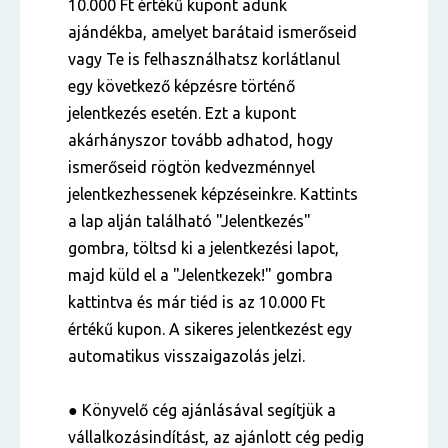
10.000 Ft értékű kupont adunk
ajándékba, amelyet barátaid ismerőseid
vagy Te is felhasználhatsz korlátlanul
egy következő képzésre történő
jelentkezés esetén. Ezt a kupont
akárhányszor tovább adhatod, hogy
ismerőseid rögtön kedvezménnyel
jelentkezhessenek képzéseinkre. Kattints
a lap alján található "Jelentkezés"
gombra, töltsd ki a jelentkezési lapot,
majd küld el a "Jelentkezek!" gombra
kattintva és már tiéd is az 10.000 Ft
értékű kupon. A sikeres jelentkezést egy
automatikus visszaigazolás jelzi.
● Könyvelő cég ajánlásával segítjük a
vállalkozásindítást, az ajánlott cég pedig