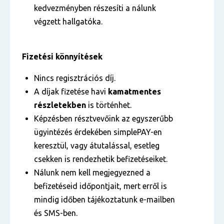
kedvezményben részesíti a nálunk
végzett hallgatóka.
Fizetési könnyítések
Nincs regisztrációs díj.
A díjak fizetése havi
kamatmentes
részletekben
is történhet.
Képzésben résztvevőink az egyszerűbb
ügyintézés érdekében simplePAY-en
keresztül, vagy átutalással, esetleg
csekken is rendezhetik befizetéseiket.
Nálunk nem kell megjegyezned a
befizetéseid időpontjait, mert erről is
mindig időben tájékoztatunk e-mailben
és SMS-ben.