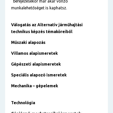
befejezésekor már akár vonzó
munkalehetőséget is kaphatsz.
Válogatás az
Alternatív járműhajtási
technikus
képzés témaköreiből
Műszaki alapozás
Villamos alapismeretek
Gépészeti alapismeretek
Speciális alapozó ismeretek
Mechanika – gépelemek
Technológia