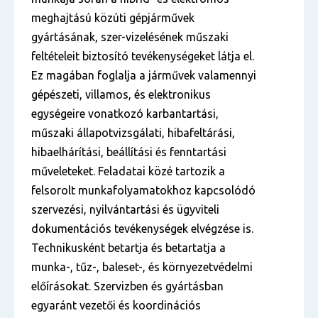
meghajtású közúti gépjárművek
gyártásának, szer-vizelésének műszaki
feltételeit biztosító tevékenységeket látja el.
Ez magában foglalja a járművek valamennyi
gépészeti, villamos, és elektronikus
egységeire vonatkozó karbantartási,
műszaki állapotvizsgálati, hibafeltárási,
hibaelhárítási, beállítási és fenntartási
műveleteket. Feladatai közé tartozik a
felsorolt munkafolyamatokhoz kapcsolódó
szervezési, nyilvántartási és ügyviteli
dokumentációs tevékenységek elvégzése is.
Technikusként betartja és betartatja a
munka-, tűz-, baleset-, és környezetvédelmi
előírásokat. Szervizben és gyártásban
egyaránt vezetői és koordinációs