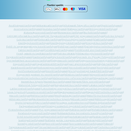
Ácsállványozó tanfolyam
|
Adótanácsadó tanfolyam
|
Alkalmazott fotográfus tanfolyam
|
Ápoló tanfolyamok
|
Asszisztens tanfolyamok
|
Asztalos tanfolyamok
|
Bádogos tanfolyam
|
Bérügyintéző tanfolyam
|
Biztonságszervező tanfolyam
|
Boncmester tanfolyam
|
Burkoló tanfolyamok
|
CAD-CAM informatikus tanfolyam
|
CNC forgácsoló tanfolyam
|
CNC programozó tanfolyam
|
Cukrász képzés
|
Cukrász tanfolyam
|
Dekoratőr tanfolyam
|
Egészségügyi tanfolyamok
|
Eladó tanfolyamok
|
Emelőgép-kezelő tanfolyam
|
Emelőgép-ügyintéző tanfolyam
|
Energetikus tanfolyam
|
Építő- és anyagmozgató gép kezelő tanfolyam
|
Építőipari tanfolyamok
|
Épületgépész technikus tanfolyam
|
Fakitermelő tanfolyam
|
Felnőttképző tanfolyamok
|
Fertőtlenítő sterilező tanfolyam
|
Festő, mázoló és tapétázó tanfolyam
|
Fodrász oktatás
|
Földmunka- gép kezelő tanfolyam
|
Forgácsoló tanfolyamok
|
Gazda tanfolyam
|
Gép kezelő tanfolyam
|
Gyermek- és ifjúsági felügyelő tanfolyam
|
Gyermekotthoni asszisztens tanfolyam
|
Gyógymasszőr tanfolyam
|
Gyógyszerkészítmény gyártó tanfolyam
|
Hegesztő tanfolyam
|
Ingatlanközvetítő tanfolyam
|
Ipari alpinista tanfolyam
|
Kályhás tanfolyam
|
Kazánkezelő tanfolyam
|
Kedvezményes tanfolyamok
|
Kereskedő tanfolyamok
|
Kertépítő tanfolyam
|
Kertfenntartó tanfolyam
|
Kezelő tanfolyamok
|
Kis teljesítményű kazánfűtő tanfolyam
|
Kisgyermek gondozó -és nevelő tanfolyam
|
Kőműves tanfolyamok
|
Könyvelő tanfolyamok
|
Környezetvédelmi technikus tanfolyam
|
Közbeszerzési referens tanfolyam
|
Közgazdasági tanfolyamok
|
Kozmetikus képzés
|
Kozmetikus tanfolyamok
|
Központifűtés szerelő tanfolyam
|
Közterület felügyelő tanfolyam
|
Kutyakozmetikus tanfolyamok
|
Lakatos tanfolyamok
|
Lakberendező tanfolyamok
|
Létesítményi energetikus tanfolyam
|
Logisztikai ügyintéző tanfolyam
|
Lovas képzések
|
Lovastúra vezető tanfolyam
|
Magánnyomozó tanfolyam
|
Magasépítő technikus tanfolyam
|
Masszőr tanfolyam
|
Méhész tanfolyamok
|
Mezőgazdasági tanfolyamok
|
Motorfűrész-kezelő tanfolyam
|
Műkörmös tanfolyam
|
Munkavédelmi technikus képzés
|
Műszaki tanfolyamok
|
Műtőssegéd tanfolyam
|
Nyelvi képzések
|
OKJ-s tanfolyamok
|
Országos szakemberkereső
|
Óvodai dajka tanfolyam
|
Parkgondozó tanfolyam
|
Pénzügyi-számviteli ügyintéző tanfolyam
|
Pincér tanfolyam
|
Pirotechnikus tanfolyamok
|
PLC programozó tanfolyam
|
Raktáros tanfolyam
|
Rehabilitációs tanfolyamok
|
Rendezvényszervező tanfolyamok
|
Robbanásbiztos berendezés kezelője tanfolyam
|
Sírkő készítő tanfolyam
|
Sportedző tanfolyam
|
Sportoktató tanfolyam
|
Szakács tanfolyam
|
Szakképző tanfolyamok
|
Szállodai portás -recepciós tanfolyam
|
Szárazépítő tanfolyam
|
Személyi edző tanfolyam
|
Szerelő tanfolyamok
|
Szerszámkészítő tanfolyamok
|
Táborok
|
Targoncavezető tanfolyam
|
Társasházkezelő tanfolyam
|
TB ügyintéző tanfolyam
|
Technikus tanfolyam
|
Temetkezési szolgáltató tanfolyam
|
Tovább tanulás
|
Tűzvédelmi előadó -és főelőadó tanfolyamok
|