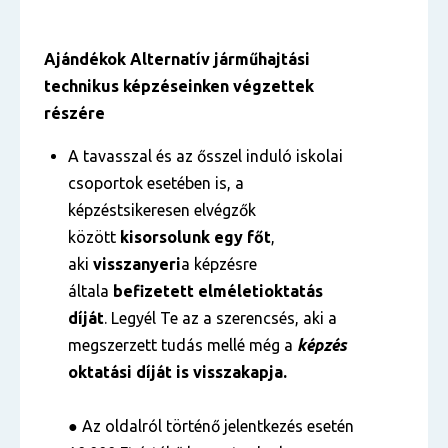
Ajándékok
Alternatív járműhajtási
technikus
képzéseinken végzettek
részére
A tavasszal és az ősszel induló iskolai
csoportok esetében is, a
képzéstsikeresen elvégzők
között
kisorsolunk egy főt
,
aki
visszanyeri
a képzésre
általa
befizetett
elméleti
oktatás
díját
. Legyél Te az a szerencsés, aki a
megszerzett tudás mellé még a
képzés
oktatási díját is visszakapja.
● Az oldalról történő jelentkezés esetén