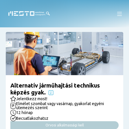
Alternatív járműhajtási technikus
képzés gyak.
Jelentkezz most!
Elmélet szombat vagy vasárnap, gyakorlat egyéni
ütemezés szerint
12 hónap
Becsatlakozhatsz
Orvosi alkalmassági kell