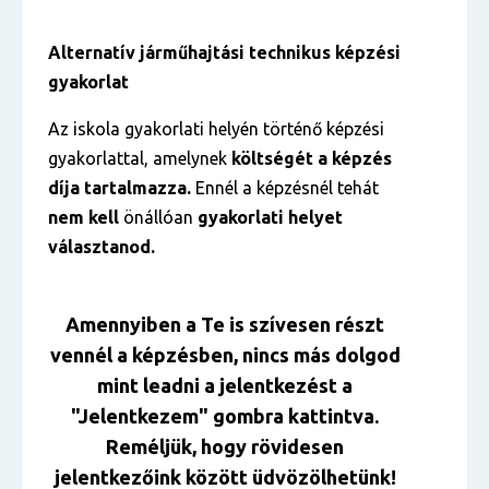
Alternatív járműhajtási technikus képzési
gyakorlat
Az iskola gyakorlati helyén történő képzési
gyakorlattal, amelynek
költségét a képzés
díja tartalmazza.
Ennél a képzésnél tehát
nem kell
önállóan
gyakorlati helyet
választanod.
Amennyiben a Te is szívesen részt
vennél a képzésben, nincs más dolgod
mint leadni a jelentkezést a
"Jelentkezem" gombra kattintva.
Reméljük, hogy rövidesen
jelentkezőink között üdvözölhetünk!