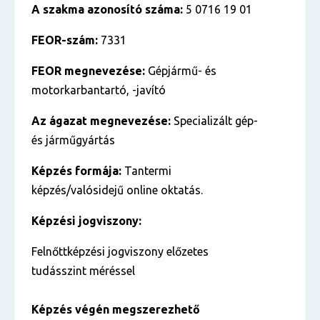
A szakma azonosító száma:
5 0716 19 01
FEOR-szám:
7331
FEOR megnevezése:
Gépjármű- és
motorkarbantartó, -javító
Az ágazat megnevezése:
Specializált gép-
és járműgyártás
Képzés formája:
Tantermi
képzés/valósidejű online oktatás.
Képzési jogviszony:
Felnőttképzési jogviszony előzetes
tudásszint méréssel
Képzés végén megszerezhető