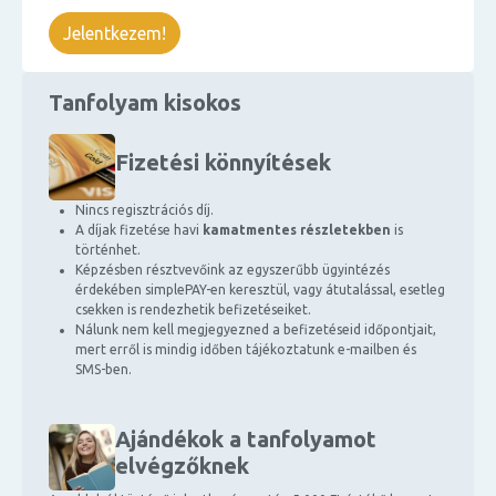
Jelentkezem!
Tanfolyam kisokos
Fizetési könnyítések
Nincs regisztrációs díj.
A díjak fizetése havi
kamatmentes részletekben
is
történhet.
Képzésben résztvevőink az egyszerűbb ügyintézés
érdekében simplePAY-en keresztül, vagy átutalással, esetleg
csekken is rendezhetik befizetéseiket.
Nálunk nem kell megjegyezned a befizetéseid időpontjait,
mert erről is mindig időben tájékoztatunk e-mailben és
SMS-ben.
Ajándékok a tanfolyamot
elvégzőknek