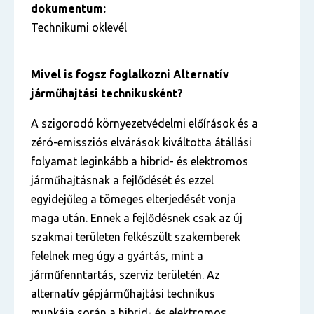
dokumentum:
Technikumi oklevél
Mivel is fogsz foglalkozni Alternatív
járműhajtási technikusként?
A szigorodó környezetvédelmi előírások és a
zéró-emissziós elvárások kiváltotta átállási
folyamat leginkább a hibrid- és elektromos
járműhajtásnak a fejlődését és ezzel
egyidejűleg a tömeges elterjedését vonja
maga után. Ennek a fejlődésnek csak az új
szakmai területen felkészült szakemberek
felelnek meg úgy a gyártás, mint a
járműfenntartás, szerviz területén. Az
alternatív gépjárműhajtási technikus
munkája során a hibrid- és elektromos