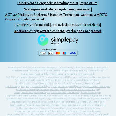
|
|
|
Felnőttképzési engedély száma
Kapcsolat
Impresszum
|
Szakképesítések idegen nyelvű megnevezések
ÁSZF az Eduforyou Szakképző Iskola és Technikum, valamint a MESTO
Csoport Kft. jelentkezőinek
|
|
|
SimplePay információk
Jogi nyilatkozat
ASZF hirdetőknek
|
Adatkezelési tájékoztató és szabályzat
Képzési programok
Ácsállványozó tanfolyam
|
Adótanácsadó tanfolyam
|
Alkalmazott fotográfus tanfolyam
|
Ápoló tanfolyamok
|
Asszisztens tanfolyamok
|
Asztalos tanfolyamok
|
Bádogos tanfolyam
|
Bérügyintéző tanfolyam
|
Biztonságszervező tanfolyam
|
Boncmester tanfolyam
|
Burkoló tanfolyamok
|
CAD-CAM informatikus tanfolyam
|
CNC forgácsoló tanfolyam
|
CNC programozó tanfolyam
|
Cukrász képzés
|
Cukrász tanfolyam
|
Dekoratőr tanfolyam
|
Egészségügyi tanfolyamok
|
Eladó tanfolyamok
|
Emelőgép-kezelő tanfolyam
|
Emelőgép-ügyintéző tanfolyam
|
Energetikus tanfolyam
|
Építő- és anyagmozgató gép kezelő tanfolyam
|
Építőipari tanfolyamok
|
Épületgépész technikus tanfolyam
|
Fakitermelő tanfolyam
|
Felnőttképző tanfolyamok
|
Fertőtlenítő sterilező tanfolyam
|
Festő, mázoló és tapétázó tanfolyam
|
Fodrász oktatás
|
Földmunka- gép kezelő tanfolyam
|
Forgácsoló tanfolyamok
|
Gazda tanfolyam
|
Gép kezelő tanfolyam
|
Gyermek- és ifjúsági felügyelő tanfolyam
|
Gyermekotthoni asszisztens tanfolyam
|
Gyógymasszőr tanfolyam
|
Gyógyszerkészítmény gyártó tanfolyam
|
Hegesztő tanfolyam
|
Ingatlanközvetítő tanfolyam
|
Ipari alpinista tanfolyam
|
Kályhás tanfolyam
|
Kazánkezelő tanfolyam
|
Kedvezményes tanfolyamok
|
Kereskedő tanfolyamok
|
Kertépítő tanfolyam
|
Kertfenntartó tanfolyam
|
Kezelő tanfolyamok
|
Kis teljesítményű kazánfűtő tanfolyam
|
Kisgyermek gondozó -és nevelő tanfolyam
|
Kőműves tanfolyamok
|
Könyvelő tanfolyamok
|
Környezetvédelmi technikus tanfolyam
|
Közbeszerzési referens tanfolyam
|
Közgazdasági tanfolyamok
|