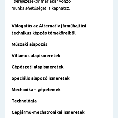
befejezésekor már akár vonzó
munkalehetőséget is kaphatsz.
Válogatás az
Alternatív járműhajtási
technikus
képzés témaköreiből
Műszaki alapozás
Villamos alapismeretek
Gépészeti alapismeretek
Speciális alapozó ismeretek
Mechanika – gépelemek
Technológia
Gépjármű-mechatronikai ismeretek