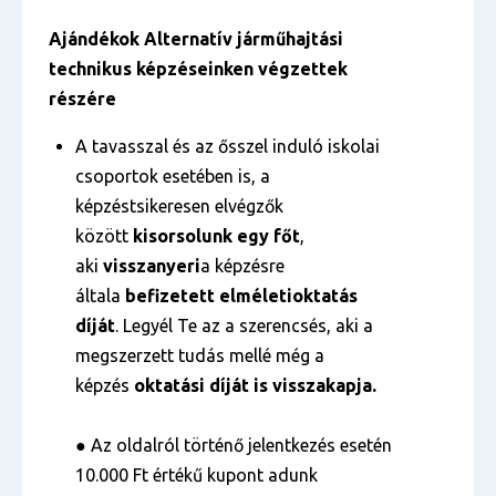
Ajándékok
Alternatív járműhajtási
technikus
képzéseinken végzettek
részére
A tavasszal és az ősszel induló iskolai
csoportok esetében is, a
képzéstsikeresen elvégzők
között
kisorsolunk egy főt
,
aki
visszanyeri
a képzésre
általa
befizetett
elméleti
oktatás
díját
. Legyél Te az a szerencsés, aki a
megszerzett tudás mellé még a
képzés
oktatási díját is visszakapja.
● Az oldalról történő jelentkezés esetén
10.000 Ft értékű kupont adunk