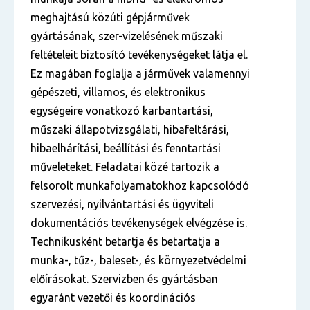
meghajtású közúti gépjárművek
gyártásának, szer-vizelésének műszaki
feltételeit biztosító tevékenységeket látja el.
Ez magában foglalja a járművek valamennyi
gépészeti, villamos, és elektronikus
egységeire vonatkozó karbantartási,
műszaki állapotvizsgálati, hibafeltárási,
hibaelhárítási, beállítási és fenntartási
műveleteket. Feladatai közé tartozik a
felsorolt munkafolyamatokhoz kapcsolódó
szervezési, nyilvántartási és ügyviteli
dokumentációs tevékenységek elvégzése is.
Technikusként betartja és betartatja a
munka-, tűz-, baleset-, és környezetvédelmi
előírásokat. Szervizben és gyártásban
egyaránt vezetői és koordinációs