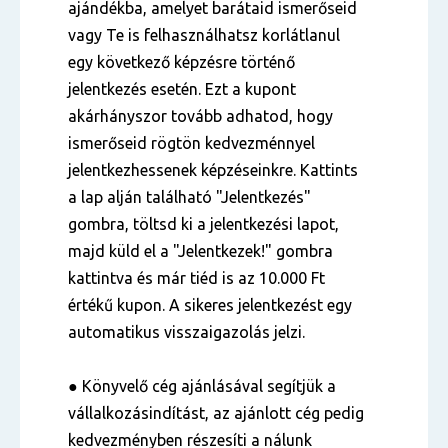
ajándékba, amelyet barátaid ismerőseid
vagy Te is felhasználhatsz korlátlanul
egy következő képzésre történő
jelentkezés esetén. Ezt a kupont
akárhányszor tovább adhatod, hogy
ismerőseid rögtön kedvezménnyel
jelentkezhessenek képzéseinkre. Kattints
a lap alján található "Jelentkezés"
gombra, töltsd ki a jelentkezési lapot,
majd küld el a "Jelentkezek!" gombra
kattintva és már tiéd is az 10.000 Ft
értékű kupon. A sikeres jelentkezést egy
automatikus visszaigazolás jelzi.
● Könyvelő cég ajánlásával segítjük a
vállalkozásindítást, az ajánlott cég pedig
kedvezményben részesíti a nálunk