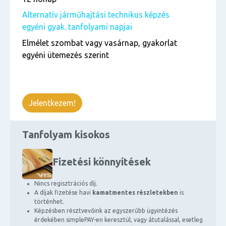
Alternatív járműhajtási technikus képzés
egyéni gyak. tanfolyami napjai
Elmélet szombat vagy vasárnap, gyakorlat
egyéni ütemezés szerint
Jelentkezem!
Tanfolyam kisokos
Fizetési könnyítések
Nincs regisztrációs díj.
A díjak fizetése havi
kamatmentes részletekben
is
történhet.
Képzésben résztvevőink az egyszerűbb ügyintézés
érdekében simplePAY-en keresztül, vagy átutalással, esetleg