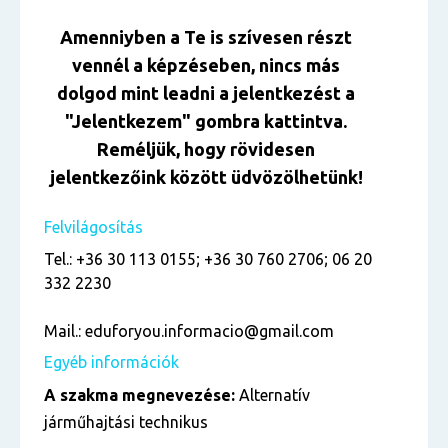
Amenniyben a Te is szívesen részt
vennél a képzéseben, nincs más
dolgod mint leadni a jelentkezést a
"Jelentkezem" gombra kattintva.
Reméljük, hogy rövidesen
jelentkezőink között üdvözölhetünk!
Felvilágosítás
Tel.: +36 30 113 0155; +36 30 760 2706; 06 20
332 2230
Mail.: eduforyou.informacio@gmail.com
Egyéb információk
A szakma megnevezése:
Alternatív
járműhajtási technikus