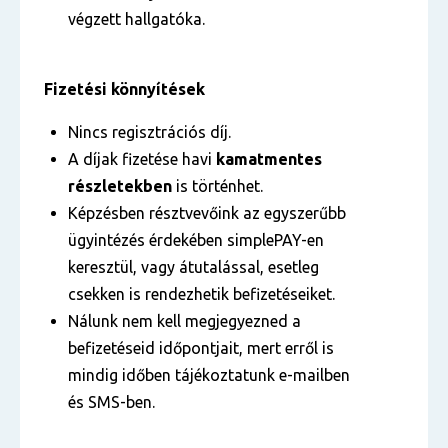
végzett hallgatóka.
Fizetési könnyítések
Nincs regisztrációs díj.
A díjak fizetése havi
kamatmentes
részletekben
is történhet.
Képzésben résztvevőink az egyszerűbb
ügyintézés érdekében simplePAY-en
keresztül, vagy átutalással, esetleg
csekken is rendezhetik befizetéseiket.
Nálunk nem kell megjegyezned a
befizetéseid időpontjait, mert erről is
mindig időben tájékoztatunk e-mailben
és SMS-ben.