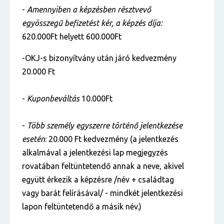
-
Amennyiben a képzésben résztvevő
egyösszegű befizetést kér, a képzés díja:
620.000Ft helyett 600.000Ft
-OKJ-s bizonyítvány után járó kedvezmény
20.000 Ft
-
Kuponbeváltás
10.000Ft
-
Több személy egyszerre történő jelentkezése
esetén
: 20.000 Ft kedvezmény (a jelentkezés
alkalmával a jelentkezési lap megjegyzés
rovatában feltüntetendő annak a neve, akivel
együtt érkezik a képzésre /név + családtag
vagy barát felírásával/ - mindkét jelentkezési
lapon feltüntetendő a másik név.)