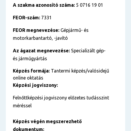
A szakma azonosító száma:
5 0716 19 01
FEOR-szám:
7331
FEOR megnevezése:
Gépjármű- és
motorkarbantartó, -javító
Az ágazat megnevezése:
Specializált gép-
és járműgyártás
Képzés formája:
Tantermi képzés/valósidejű
online oktatás
Képzési jogviszony:
Felnőttképzési jogviszony előzetes tudásszint
méréssel
Képzés végén megszerezhető
dokumentum: