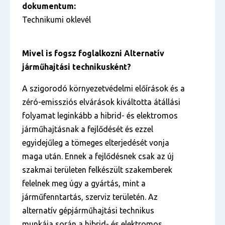
dokumentum:
Technikumi oklevél
Mivel is fogsz foglalkozni Alternatív
járműhajtási technikusként?
A szigorodó környezetvédelmi előírások és a
zéró-emissziós elvárások kiváltotta átállási
folyamat leginkább a hibrid- és elektromos
járműhajtásnak a fejlődését és ezzel
egyidejűleg a tömeges elterjedését vonja
maga után. Ennek a fejlődésnek csak az új
szakmai területen felkészült szakemberek
felelnek meg úgy a gyártás, mint a
járműfenntartás, szerviz területén. Az
alternatív gépjárműhajtási technikus
munkája során a hibrid- és elektromos