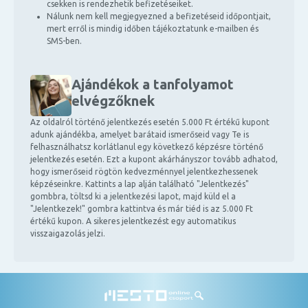
csekken is rendezhetik befizetéseiket.
Nálunk nem kell megjegyezned a befizetéseid időpontjait,
mert erről is mindig időben tájékoztatunk e-mailben és
SMS-ben.
Ajándékok a tanfolyamot
elvégzőknek
Az oldalról történő jelentkezés esetén 5.000 Ft értékű kupont
adunk ajándékba, amelyet barátaid ismerőseid vagy Te is
felhasználhatsz korlátlanul egy következő képzésre történő
jelentkezés esetén. Ezt a kupont akárhányszor tovább adhatod,
hogy ismerőseid rögtön kedvezménnyel jelentkezhessenek
képzéseinkre. Kattints a lap alján található "Jelentkezés"
gombbra, töltsd ki a jelentkezési lapot, majd küld el a
"Jelentkezek!" gombra kattintva és már tiéd is az 5.000 Ft
értékű kupon. A sikeres jelentkezést egy automatikus
visszaigazolás jelzi.