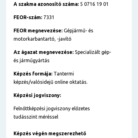
A szakma azonosító száma:
5 0716 19 01
FEOR-szám:
7331
FEOR megnevezése:
Gépjármű- és
motorkarbantartó, -javító
Az ágazat megnevezése:
Specializált gép-
és járműgyártás
Képzés formája:
Tantermi
képzés/valósidejű online oktatás.
Képzési jogviszony:
Felnőttképzési jogviszony előzetes
tudásszint méréssel
Képzés végén megszerezhető