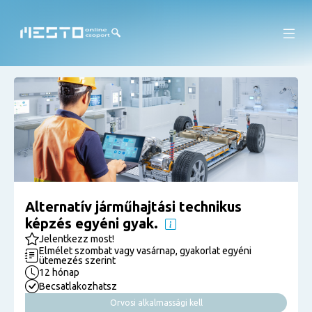
Alternatív járműhajtási technikus
képzés egyéni gyak.
Jelentkezz most!
Elmélet szombat vagy vasárnap, gyakorlat egyéni
ütemezés szerint
12 hónap
Becsatlakozhatsz
Orvosi alkalmassági kell