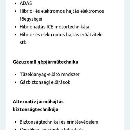
ADAS
Hibrid- és elektromos hajtás elektromos
főegységei
Hibridhajtás ICE motortechnikája
Hibrid- és elektromos hajtás erőátvitele
stb.
Gázüzemű gépjárműtechnika
Tüzelőanyag-ellátó rendszer
Gázbiztonsági előírások
Alternatív járműhajtás
biztonságtechnikája
Biztonságtechnikai és érintésvédelem
Veszélyes anyagok a hibrid- és