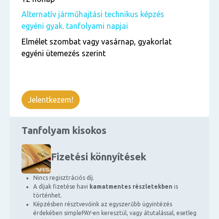
Alternatív járműhajtási technikus képzés
egyéni gyak. tanfolyami napjai
Elmélet szombat vagy vasárnap, gyakorlat
egyéni ütemezés szerint
Jelentkezem!
Tanfolyam kisokos
Fizetési könnyítések
Nincs regisztrációs díj.
A díjak fizetése havi
kamatmentes részletekben
is
történhet.
Képzésben résztvevőink az egyszerűbb ügyintézés
érdekében simplePAY-en keresztül, vagy átutalással, esetleg