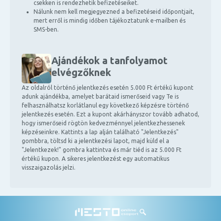
csekken is rendezhetik befizetéseiket.
Nálunk nem kell megjegyezned a befizetéseid időpontjait,
mert erről is mindig időben tájékoztatunk e-mailben és
SMS-ben.
Ajándékok a tanfolyamot
elvégzőknek
Az oldalról történő jelentkezés esetén 5.000 Ft értékű kupont
adunk ajándékba, amelyet barátaid ismerőseid vagy Te is
felhasználhatsz korlátlanul egy következő képzésre történő
jelentkezés esetén. Ezt a kupont akárhányszor tovább adhatod,
hogy ismerőseid rögtön kedvezménnyel jelentkezhessenek
képzéseinkre. Kattints a lap alján található "Jelentkezés"
gombbra, töltsd ki a jelentkezési lapot, majd küld el a
"Jelentkezek!" gombra kattintva és már tiéd is az 5.000 Ft
értékű kupon. A sikeres jelentkezést egy automatikus
visszaigazolás jelzi.