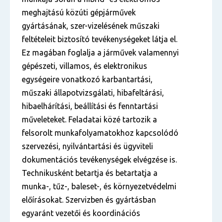
meghajtású közúti gépjárművek
gyártásának, szer-vizelésének műszaki
feltételeit biztosító tevékenységeket látja el.
Ez magában foglalja a járművek valamennyi
gépészeti, villamos, és elektronikus
egységeire vonatkozó karbantartási,
műszaki állapotvizsgálati, hibafeltárási,
hibaelhárítási, beállítási és fenntartási
műveleteket. Feladatai közé tartozik a
felsorolt munkafolyamatokhoz kapcsolódó
szervezési, nyilvántartási és ügyviteli
dokumentációs tevékenységek elvégzése is.
Technikusként betartja és betartatja a
munka-, tűz-, baleset-, és környezetvédelmi
előírásokat. Szervizben és gyártásban
egyaránt vezetői és koordinációs