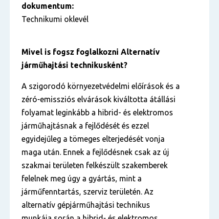
dokumentum:
Technikumi oklevél
Mivel is fogsz foglalkozni Alternatív
járműhajtási technikusként?
A szigorodó környezetvédelmi előírások és a
zéró-emissziós elvárások kiváltotta átállási
folyamat leginkább a hibrid- és elektromos
járműhajtásnak a fejlődését és ezzel
egyidejűleg a tömeges elterjedését vonja
maga után. Ennek a fejlődésnek csak az új
szakmai területen felkészült szakemberek
felelnek meg úgy a gyártás, mint a
járműfenntartás, szerviz területén. Az
alternatív gépjárműhajtási technikus
munkája során a hibrid- és elektromos