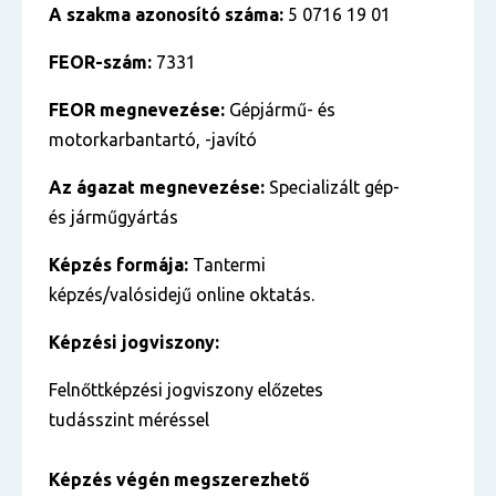
A szakma azonosító száma:
5 0716 19 01
FEOR-szám:
7331
FEOR megnevezése:
Gépjármű- és
motorkarbantartó, -javító
Az ágazat megnevezése:
Specializált gép-
és járműgyártás
Képzés formája:
Tantermi
képzés/valósidejű online oktatás.
Képzési jogviszony:
Felnőttképzési jogviszony előzetes
tudásszint méréssel
Képzés végén megszerezhető