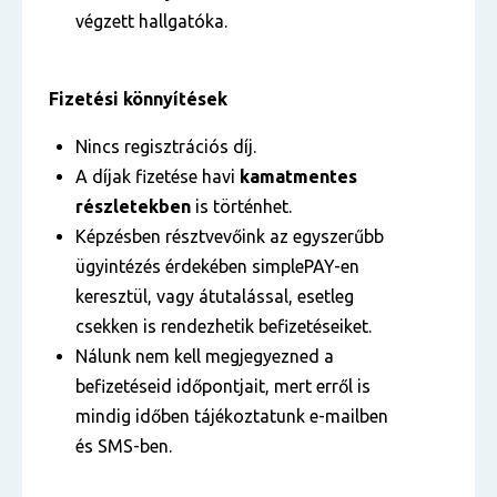
végzett hallgatóka.
Fizetési könnyítések
Nincs regisztrációs díj.
A díjak fizetése havi
kamatmentes
részletekben
is történhet.
Képzésben résztvevőink az egyszerűbb
ügyintézés érdekében simplePAY-en
keresztül, vagy átutalással, esetleg
csekken is rendezhetik befizetéseiket.
Nálunk nem kell megjegyezned a
befizetéseid időpontjait, mert erről is
mindig időben tájékoztatunk e-mailben
és SMS-ben.