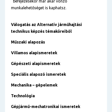
befejezésekor már akár vonzó
munkalehetőséget is kaphatsz.
Válogatás az
Alternatív járműhajtási
technikus
képzés témaköreiből
Műszaki alapozás
Villamos alapismeretek
Gépészeti alapismeretek
Speciális alapozó ismeretek
Mechanika – gépelemek
Technológia
Gépjármű-mechatronikai ismeretek