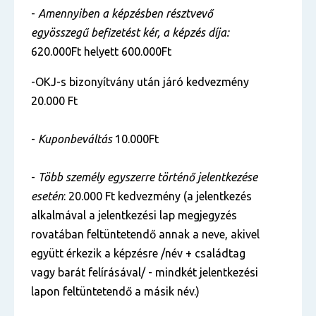
-
Amennyiben a képzésben résztvevő
egyösszegű befizetést kér, a képzés díja:
620.000Ft helyett 600.000Ft
-OKJ-s bizonyítvány után járó kedvezmény
20.000 Ft
-
Kuponbeváltás
10.000Ft
-
Több személy egyszerre történő jelentkezése
esetén
: 20.000 Ft kedvezmény (a jelentkezés
alkalmával a jelentkezési lap megjegyzés
rovatában feltüntetendő annak a neve, akivel
együtt érkezik a képzésre /név + családtag
vagy barát felírásával/ - mindkét jelentkezési
lapon feltüntetendő a másik név.)