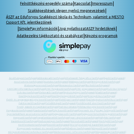
|
|
|
Felnőttképzési engedély száma
Kapcsolat
Impresszum
|
Szakképesítések idegen nyelvű megnevezések
ÁSZF az Eduforyou Szakképző Iskola és Technikum, valamint a MESTO
Csoport Kft. jelentkezőinek
|
|
|
SimplePay információk
Jogi nyilatkozat
ASZF hirdetőknek
|
Adatkezelési tájékoztató és szabályzat
Képzési programok
Ácsállványozó tanfolyam
|
Adótanácsadó tanfolyam
|
Alkalmazott fotográfus tanfolyam
|
Ápoló tanfolyamok
|
Asszisztens tanfolyamok
|
Asztalos tanfolyamok
|
Bádogos tanfolyam
|
Bérügyintéző tanfolyam
|
Biztonságszervező tanfolyam
|
Boncmester tanfolyam
|
Burkoló tanfolyamok
|
CAD-CAM informatikus tanfolyam
|
CNC forgácsoló tanfolyam
|
CNC programozó tanfolyam
|
Cukrász képzés
|
Cukrász tanfolyam
|
Dekoratőr tanfolyam
|
Egészségügyi tanfolyamok
|
Eladó tanfolyamok
|
Emelőgép-kezelő tanfolyam
|
Emelőgép-ügyintéző tanfolyam
|
Energetikus tanfolyam
|
Építő- és anyagmozgató gép kezelő tanfolyam
|
Építőipari tanfolyamok
|
Épületgépész technikus tanfolyam
|
Fakitermelő tanfolyam
|
Felnőttképző tanfolyamok
|
Fertőtlenítő sterilező tanfolyam
|
Festő, mázoló és tapétázó tanfolyam
|
Fodrász oktatás
|
Földmunka- gép kezelő tanfolyam
|
Forgácsoló tanfolyamok
|
Gazda tanfolyam
|
Gép kezelő tanfolyam
|
Gyermek- és ifjúsági felügyelő tanfolyam
|
Gyermekotthoni asszisztens tanfolyam
|
Gyógymasszőr tanfolyam
|
Gyógyszerkészítmény gyártó tanfolyam
|
Hegesztő tanfolyam
|
Ingatlanközvetítő tanfolyam
|
Ipari alpinista tanfolyam
|
Kályhás tanfolyam
|
Kazánkezelő tanfolyam
|
Kedvezményes tanfolyamok
|
Kereskedő tanfolyamok
|
Kertépítő tanfolyam
|
Kertfenntartó tanfolyam
|
Kezelő tanfolyamok
|
Kis teljesítményű kazánfűtő tanfolyam
|
Kisgyermek gondozó -és nevelő tanfolyam
|
Kőműves tanfolyamok
|
Könyvelő tanfolyamok
|
Környezetvédelmi technikus tanfolyam
|
Közbeszerzési referens tanfolyam
|
Közgazdasági tanfolyamok
|