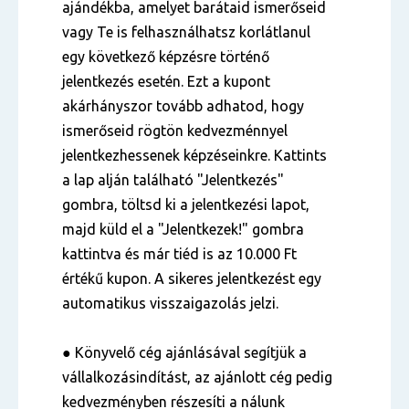
ajándékba, amelyet barátaid ismerőseid
vagy Te is felhasználhatsz korlátlanul
egy következő képzésre történő
jelentkezés esetén. Ezt a kupont
akárhányszor tovább adhatod, hogy
ismerőseid rögtön kedvezménnyel
jelentkezhessenek képzéseinkre. Kattints
a lap alján található "Jelentkezés"
gombra, töltsd ki a jelentkezési lapot,
majd küld el a "Jelentkezek!" gombra
kattintva és már tiéd is az 10.000 Ft
értékű kupon. A sikeres jelentkezést egy
automatikus visszaigazolás jelzi.
● Könyvelő cég ajánlásával segítjük a
vállalkozásindítást, az ajánlott cég pedig
kedvezményben részesíti a nálunk