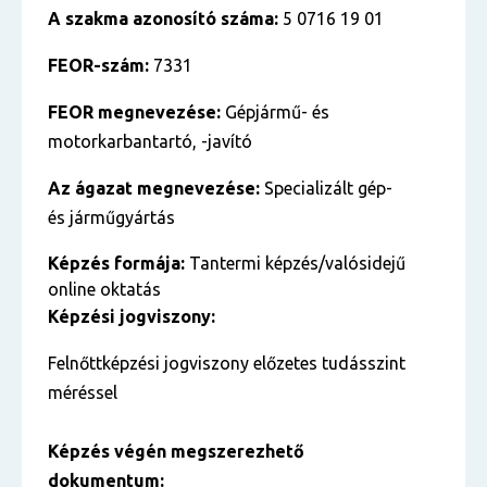
A szakma azonosító száma:
5 0716 19 01
FEOR-szám:
7331
FEOR megnevezése:
Gépjármű- és
motorkarbantartó, -javító
Az ágazat megnevezése:
Specializált gép-
és járműgyártás
Képzés formája:
Tantermi képzés/valósidejű
online oktatás
Képzési jogviszony:
Felnőttképzési jogviszony előzetes tudásszint
méréssel
Képzés végén megszerezhető
dokumentum: