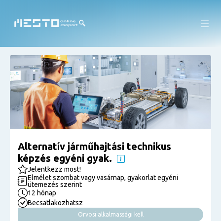
Alternatív járműhajtási technikus
képzés egyéni gyak.
Jelentkezz most!
Elmélet szombat vagy vasárnap, gyakorlat egyéni
ütemezés szerint
12 hónap
Becsatlakozhatsz
Orvosi alkalmassági kell