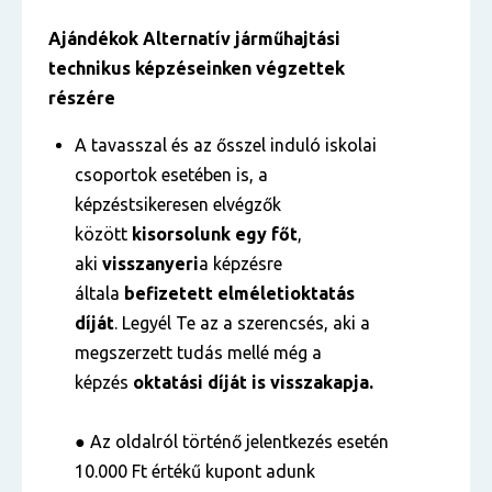
Ajándékok
Alternatív járműhajtási
technikus
képzéseinken végzettek
részére
A tavasszal és az ősszel induló iskolai
csoportok esetében is, a
képzéstsikeresen elvégzők
között
kisorsolunk egy főt
,
aki
visszanyeri
a képzésre
általa
befizetett
elméleti
oktatás
díját
. Legyél Te az a szerencsés, aki a
megszerzett tudás mellé még a
képzés
oktatási díját is visszakapja.
● Az oldalról történő jelentkezés esetén
10.000 Ft értékű kupont adunk