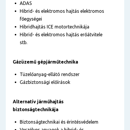
ADAS
Hibrid- és elektromos hajtás elektromos
főegységei
Hibridhajtás ICE motortechnikája
Hibrid- és elektromos hajtás erőátvitele
stb.
Gázüzemű gépjárműtechnika
Tüzelőanyag-ellátó rendszer
Gázbiztonsági előírások
Alternatív járműhajtás
biztonságtechnikája
Biztonságtechnikai és érintésvédelem
Veszélyes anyagok a hibrid- és