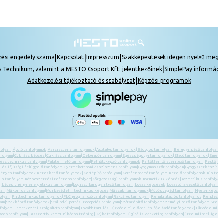
|
|
|
zési engedély száma
Kapcsolat
Impresszum
Szakképesítések idegen nyelvű me
|
s Technikum, valamint a MESTO Csoport Kft. jelentkezőinek
SimplePay informá
|
Adatkezelési tájékoztató és szabályzat
Képzési programok
folyam
|
Ápoló tanfolyamok
|
Asszisztens tanfolyamok
|
Asztalos tanfolyamok
|
Bádogos tanfolyam
|
Bérügyintéző tanfolya
nfolyam
|
Cukrász képzés
|
Cukrász tanfolyam
|
Dekoratőr tanfolyam
|
Egészségügyi tanfolyamok
|
Eladó tanfolyamok
|
Emel
ész technikus tanfolyam
|
Fakitermelő tanfolyam
|
Felnőttképző tanfolyamok
|
Fertőtlenítő sterilező tanfolyam
|
Festő,
 és ifjúsági felügyelő tanfolyam
|
Gyermekotthoni asszisztens tanfolyam
|
Gyógymasszőr tanfolyam
|
Gyógyszerkészítm
ényes tanfolyamok
|
Kereskedő tanfolyamok
|
Kertépítő tanfolyam
|
Kertfenntartó tanfolyam
|
Kezelő tanfolyamok
|
Kis t
us tanfolyam
|
Közbeszerzési referens tanfolyam
|
Közgazdasági tanfolyamok
|
Kozmetikus képzés
|
Kozmetikus tanfol
k
|
Létesítményi energetikus tanfolyam
|
Logisztikai ügyintéző tanfolyam
|
Lovas képzések
|
Lovastúra vezető tanfolyam
yam
|
Műkörmös tanfolyam
|
Munkavédelmi technikus képzés
|
Műszaki tanfolyamok
|
Műtőssegéd tanfolyam
|
Nyelvi kép
folyam
|
Pirotechnikus tanfolyamok
|
PLC programozó tanfolyam
|
Raktáros tanfolyam
|
Rehabilitációs tanfolyamok
|
Rendezv
yam
|
Szakképző tanfolyamok
|
Szállodai portás -recepciós tanfolyam
|
Szárazépítő tanfolyam
|
Személyi edző tanfolyam
|
Sze
folyam
|
Temetkezési szolgáltató tanfolyam
|
Tovább tanulás
|
Tűzvédelmi előadó -és főelőadó tanfolyamok
|
Tűzvédelmi
kodó tanfolyam
| |
Asszertív kommunikációs tréning
|
Dajka tanfolyam
|
Digitális Marketing tanfolyam
|
Érzelmi intellige