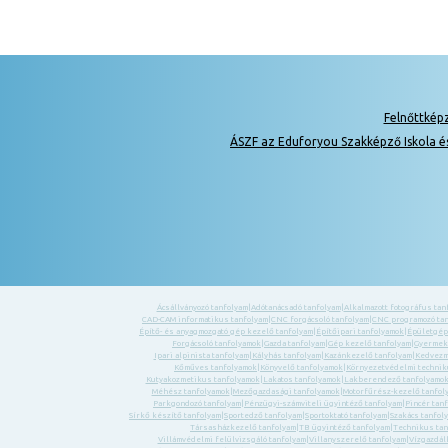
Felnőttkép
ÁSZF az Eduforyou Szakképző Iskola é
Ácsállványozó tanfolyam
|
Adótanácsadó tanfolyam
|
Alkalmazott fotográfus tan
CAD-CAM informatikus tanfolyam
|
CNC forgácsoló tanfolyam
|
CNC programozó ta
Építő- és anyagmozgató gép kezelő tanfolyam
|
Építőipari tanfolyamok
|
Épületgép
Forgácsoló tanfolyamok
|
Gazda tanfolyam
|
Gép kezelő tanfolyam
|
Gyermek-
Ipari alpinista tanfolyam
|
Kályhás tanfolyam
|
Kazánkezelő tanfolyam
|
Kedvezm
Kőműves tanfolyamok
|
Könyvelő tanfolyamok
|
Környezetvédelmi technik
Kutyakozmetikus tanfolyamok
|
Lakatos tanfolyamok
|
Lakberendező tanfolyamo
Méhész tanfolyamok
|
Mezőgazdasági tanfolyamok
|
Motorfűrész-kezelő tanfol
Parkgondozó tanfolyam
|
Pénzügyi-számviteli ügyintéző tanfolyam
|
Pincér tan
Sírkő készítő tanfolyam
|
Sportedző tanfolyam
|
Sportoktató tanfolyam
|
Szakács tanfol
Társasházkezelő tanfolyam
|
TB ügyintéző tanfolyam
|
Technikus tan
Villámvédelmi felülvizsgáló tanfolyam
|
Villanyszerelő tanfolyam
|
Vízgazdál