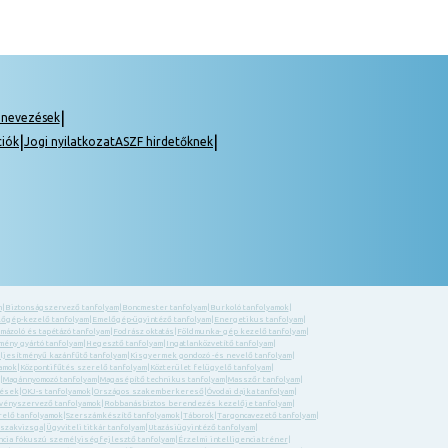
|
gnevezések
|
|
ciók
Jogi nyilatkozat
ASZF hirdetőknek
m
|
Biztonságszervező tanfolyam
|
Boncmester tanfolyam
|
Burkoló tanfolyamok
|
őgép-kezelő tanfolyam
|
Emelőgép-ügyintéző tanfolyam
|
Energetikus tanfolyam
|
 mázoló és tapétázó tanfolyam
|
Fodrász oktatás
|
Földmunka- gép kezelő tanfolyam
|
ény gyártó tanfolyam
|
Hegesztő tanfolyam
|
Ingatlanközvetítő tanfolyam
|
eljesítményű kazánfűtő tanfolyam
|
Kisgyermek gondozó -és nevelő tanfolyam
|
yamok
|
Központifűtés szerelő tanfolyam
|
Közterület felügyelő tanfolyam
|
|
Magánnyomozó tanfolyam
|
Magasépítő technikus tanfolyam
|
Masszőr tanfolyam
|
zések
|
OKJ-s tanfolyamok
|
Országos szakemberkereső
|
Óvodai dajka tanfolyam
|
ényszervező tanfolyamok
|
Robbanásbiztos berendezés kezelője tanfolyam
|
relő tanfolyamok
|
Szerszámkészítő tanfolyamok
|
Táborok
|
Targoncavezető tanfolyam
|
 szakvizsga
|
Ügyviteli titkár tanfolyam
|
Utazásiügyintéző tanfolyam
|
ncia fókuszú személyiségfejlesztő tanfolyam
|
Érzelmi intelligencia tréner
|