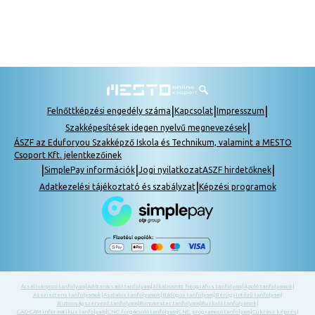
|
|
|
Felnőttképzési engedély száma
Kapcsolat
Impresszum
|
Szakképesítések idegen nyelvű megnevezések
ÁSZF az Eduforyou Szakképző Iskola és Technikum, valamint a MESTO
Csoport Kft. jelentkezőinek
|
|
|
SimplePay információk
Jogi nyilatkozat
ASZF hirdetőknek
|
Adatkezelési tájékoztató és szabályzat
Képzési programok
Ácsállványozó tanfolyam
|
Adótanácsadó tanfolyam
|
Alkalmazott fotográfus tanfolyam
|
Ápoló tanfolyamok
|
Asszisztens tanfolyamok
|
Asztalos tanfolyamok
|
Bádogos tanfolyam
|
Bérügyintéző tanfolyam
|
Biztonságszervező tanfolyam
|
Boncmester tanfolyam
|
Burkoló tanfolyamok
|
CAD-CAM informatikus tanfolyam
|
CNC forgácsoló tanfolyam
|
CNC programozó tanfolyam
|
Cukrász képzés
|