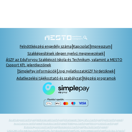
|
|
|
Felnőttképzési engedély száma
Kapcsolat
Impresszum
|
Szakképesítések idegen nyelvű megnevezések
ÁSZF az Eduforyou Szakképző Iskola és Technikum, valamint a MESTO
Csoport Kft. jelentkezőinek
|
|
|
SimplePay információk
Jogi nyilatkozat
ASZF hirdetőknek
|
Adatkezelési tájékoztató és szabályzat
Képzési programok
Ácsállványozó tanfolyam
|
Adótanácsadó tanfolyam
|
Alkalmazott fotográfus tanfolyam
|
Ápoló tanfolyamok
|
Asszisztens tanfolyamok
|
Asztalos tanfolyamok
|
Bádogos tanfolyam
|
Bérügyintéző tanfolyam
|
Biztonságszervező tanfolyam
|
Boncmester tanfolyam
|
Burkoló tanfolyamok
|
CAD-CAM informatikus tanfolyam
|
CNC forgácsoló tanfolyam
|
CNC programozó tanfolyam
|
Cukrász képzés
|