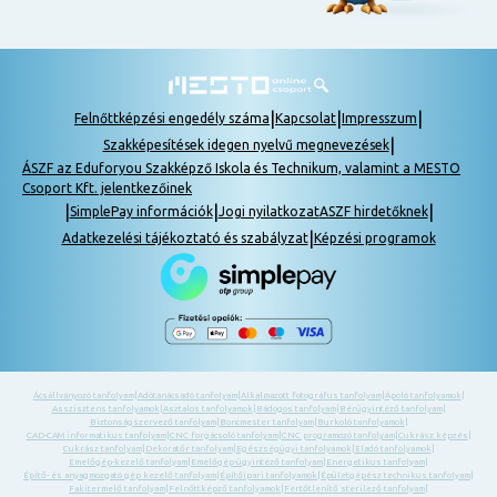
|
|
|
Felnőttképzési engedély száma
Kapcsolat
Impresszum
|
Szakképesítések idegen nyelvű megnevezések
ÁSZF az Eduforyou Szakképző Iskola és Technikum, valamint a MESTO
Csoport Kft. jelentkezőinek
|
|
|
SimplePay információk
Jogi nyilatkozat
ASZF hirdetőknek
|
Adatkezelési tájékoztató és szabályzat
Képzési programok
Ácsállványozó tanfolyam
|
Adótanácsadó tanfolyam
|
Alkalmazott fotográfus tanfolyam
|
Ápoló tanfolyamok
|
Asszisztens tanfolyamok
|
Asztalos tanfolyamok
|
Bádogos tanfolyam
|
Bérügyintéző tanfolyam
|
Biztonságszervező tanfolyam
|
Boncmester tanfolyam
|
Burkoló tanfolyamok
|
CAD-CAM informatikus tanfolyam
|
CNC forgácsoló tanfolyam
|
CNC programozó tanfolyam
|
Cukrász képzés
|
Cukrász tanfolyam
|
Dekoratőr tanfolyam
|
Egészségügyi tanfolyamok
|
Eladó tanfolyamok
|
Emelőgép-kezelő tanfolyam
|
Emelőgép-ügyintéző tanfolyam
|
Energetikus tanfolyam
|
Építő- és anyagmozgató gép kezelő tanfolyam
|
Építőipari tanfolyamok
|
Épületgépész technikus tanfolyam
|
Fakitermelő tanfolyam
|
Felnőttképző tanfolyamok
|
Fertőtlenítő sterilező tanfolyam
|