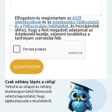
Elfogadom és megismertem az
ÁSZF
jelentkezőknek
és az
Adatkezelési tájékoztatót
és a Felhasználási feltételeket
, és hozzájárulok
ahhoz, hogy a fent megadott adataimat az
Adatkezelő kezelje, valamint továbbítsa a
tanfolyam szervezője felé.
Csak néhány lépés a célig!
Töltsd ki az űrlapot és néhány
munkanapon belül felvesszük
veled a kapcsolatot, hogy
tájékoztassunk a részletekről.