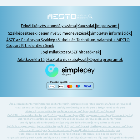
|
|
|
Felnőttképzési engedély száma
Kapcsolat
Impresszum
|
|
Szakképesítések idegen nyelvű megnevezések
SimplePay információk
ÁSZF az Eduforyou Szakképző Iskola és Technikum, valamint a MESTO
Csoport Kft. jelentkezőinek
|
|
Jogi nyilatkozat
ASZF hirdetőknek
|
Adatkezelési tájékoztató és szabályzat
Képzési programok
Ácsállványozó tanfolyam
|
Adótanácsadó tanfolyam
|
Alkalmazott fotográfus tanfolyam
|
Ápoló tanfolyamok
|
Asszisztens tanfolyamok
|
Asztalos tanfolyamok
|
Bádogos tanfolyam
|
Bérügyintéző tanfolyam
|
Biztonságszervező tanfolyam
|
Boncmester tanfolyam
|
Burkoló tanfolyamok
|
CAD-CAM informatikus tanfolyam
|
CNC forgácsoló tanfolyam
|
CNC programozó tanfolyam
|
Cukrász képzés
|
Cukrász tanfolyam
|
Dekoratőr tanfolyam
|
Egészségügyi tanfolyamok
|
Eladó tanfolyamok
|
Emelőgép-kezelő tanfolyam
|
Emelőgép-ügyintéző tanfolyam
|
Energetikus tanfolyam
|
Építő- és anyagmozgató gép kezelő tanfolyam
|
Építőipari tanfolyamok
|
Épületgépész technikus tanfolyam
|
Fakitermelő tanfolyam
|
Felnőttképző tanfolyamok
|
Fertőtlenítő sterilező tanfolyam
|
Festő, mázoló és tapétázó tanfolyam
|
Fodrász oktatás
|
Földmunka- gép kezelő tanfolyam
|
Forgácsoló tanfolyamok
|
Gazda tanfolyam
|
Gép kezelő tanfolyam
|
Gyermek- és ifjúsági felügyelő tanfolyam
|