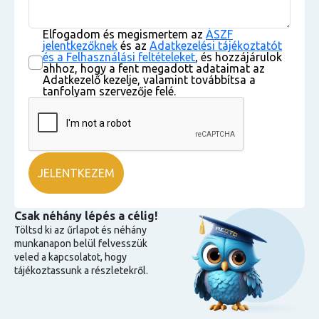
Elfogadom és megismertem az
ÁSZF
jelentkezőknek
és az
Adatkezelési tájékoztatót
és a Felhasználási feltételeket
, és hozzájárulok
ahhoz, hogy a fent megadott adataimat az
Adatkezelő kezelje, valamint továbbítsa a
tanfolyam szervezője felé.
Csak néhány lépés a célig!
Töltsd ki az űrlapot és néhány
munkanapon belül felvesszük
veled a kapcsolatot, hogy
tájékoztassunk a részletekről.