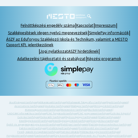
|
|
|
Felnőttképzési engedély száma
Kapcsolat
Impresszum
|
|
Szakképesítések idegen nyelvű megnevezések
SimplePay információk
ÁSZF az Eduforyou Szakképző Iskola és Technikum, valamint a MESTO
Csoport Kft. jelentkezőinek
|
|
Jogi nyilatkozat
ASZF hirdetőknek
|
Adatkezelési tájékoztató és szabályzat
Képzési programok
Ácsállványozó tanfolyam
|
Adótanácsadó tanfolyam
|
Alkalmazott fotográfus tanfolyam
|
Ápoló tanfolyamok
|
Asszisztens tanfolyamok
|
Asztalos tanfolyamok
|
Bádogos tanfolyam
|
Bérügyintéző tanfolyam
|
Biztonságszervező tanfolyam
|
Boncmester tanfolyam
|
Burkoló tanfolyamok
|
CAD-CAM informatikus tanfolyam
|
CNC forgácsoló tanfolyam
|
CNC programozó tanfolyam
|
Cukrász képzés
|
Cukrász tanfolyam
|
Dekoratőr tanfolyam
|
Egészségügyi tanfolyamok
|
Eladó tanfolyamok
|
Emelőgép-kezelő tanfolyam
|
Emelőgép-ügyintéző tanfolyam
|
Energetikus tanfolyam
|
Építő- és anyagmozgató gép kezelő tanfolyam
|
Építőipari tanfolyamok
|
Épületgépész technikus tanfolyam
|
Fakitermelő tanfolyam
|
Felnőttképző tanfolyamok
|
Fertőtlenítő sterilező tanfolyam
|
Festő, mázoló és tapétázó tanfolyam
|
Fodrász oktatás
|
Földmunka- gép kezelő tanfolyam
|
Forgácsoló tanfolyamok
|
Gazda tanfolyam
|
Gép kezelő tanfolyam
|
Gyermek- és ifjúsági felügyelő tanfolyam
|