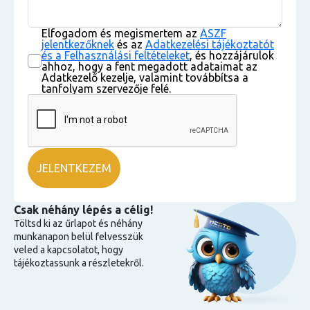
Elfogadom és megismertem az
ÁSZF
jelentkezőknek
és az
Adatkezelési tájékoztatót
és a Felhasználási feltételeket
, és hozzájárulok
ahhoz, hogy a fent megadott adataimat az
Adatkezelő kezelje, valamint továbbítsa a
tanfolyam szervezője felé.
Csak néhány lépés a célig!
Töltsd ki az űrlapot és néhány
munkanapon belül felvesszük
veled a kapcsolatot, hogy
tájékoztassunk a részletekről.