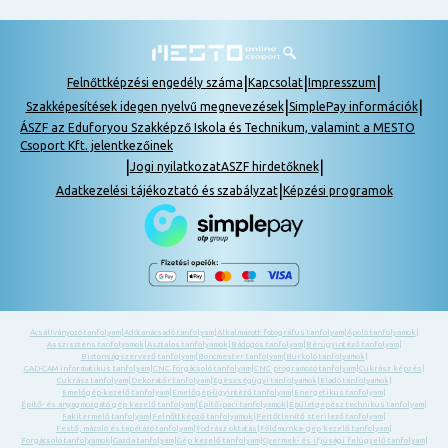
|
|
|
Felnőttképzési engedély száma
Kapcsolat
Impresszum
|
|
Szakképesítések idegen nyelvű megnevezések
SimplePay információk
ÁSZF az Eduforyou Szakképző Iskola és Technikum, valamint a MESTO
Csoport Kft. jelentkezőinek
|
|
Jogi nyilatkozat
ASZF hirdetőknek
|
Adatkezelési tájékoztató és szabályzat
Képzési programok
Ácsállványozó tanfolyam
|
Adótanácsadó tanfolyam
|
Alkalmazott fotográfus tanfolyam
|
Ápoló tanfolyamok
|
Asszisztens tanfolyamok
|
Asztalos tanfolyamok
|
Bádogos tanfolyam
|
Bérügyintéző tanfolyam
|
Biztonságszervező tanfolyam
|
Boncmester tanfolyam
|
Burkoló tanfolyamok
|
CAD-CAM informatikus tanfolyam
|
CNC forgácsoló tanfolyam
|
CNC programozó tanfolyam
|
Cukrász képzés
|
Cukrász tanfolyam
|
Dekoratőr tanfolyam
|
Egészségügyi tanfolyamok
|
Eladó tanfolyamok
|
Emelőgép-kezelő tanfolyam
|
Emelőgép-ügyintéző tanfolyam
|
Energetikus tanfolyam
|
Építő- és anyagmozgató gép kezelő tanfolyam
|
Építőipari tanfolyamok
|
Épületgépész technikus tanfolyam
|
Fakitermelő tanfolyam
|
Felnőttképző tanfolyamok
|
Fertőtlenítő sterilező tanfolyam
|
Festő, mázoló és tapétázó tanfolyam
|
Fodrász oktatás
|
Földmunka- gép kezelő tanfolyam
|
Forgácsoló tanfolyamok
|
Gazda tanfolyam
|
Gép kezelő tanfolyam
|
Gyermek- és ifjúsági felügyelő tanfolyam
|