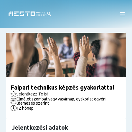
Faipari technikus képzés gyakorlattal
Jelentkezz Te is!
Elmélet szombat vagy vasárnap, gyakorlat egyéni
ütemezés szerint
12 hónap
Jelentkezési adatok