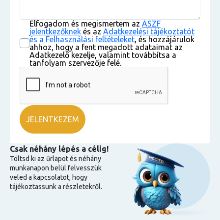
Elfogadom és megismertem az
ÁSZF
jelentkezőknek
és az
Adatkezelési tájékoztatót
és a Felhasználási feltételeket
, és hozzájárulok
ahhoz, hogy a fent megadott adataimat az
Adatkezelő kezelje, valamint továbbítsa a
tanfolyam szervezője felé.
Csak néhány lépés a célig!
Töltsd ki az űrlapot és néhány
munkanapon belül felvesszük
veled a kapcsolatot, hogy
tájékoztassunk a részletekről.