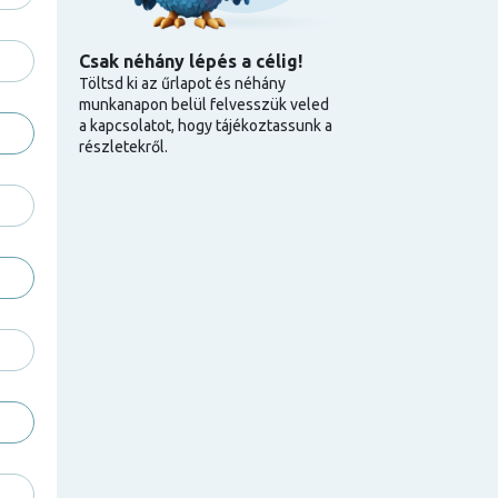
Csak néhány lépés a célig!
Töltsd ki az űrlapot és néhány
munkanapon belül felvesszük veled
a kapcsolatot, hogy tájékoztassunk a
részletekről.