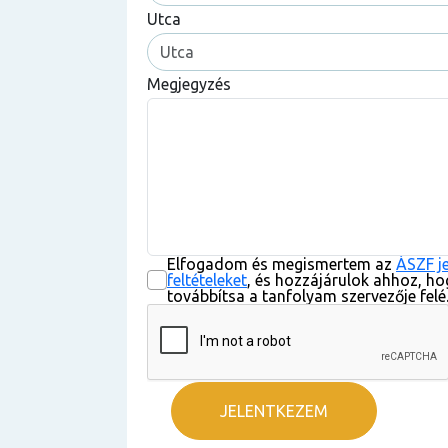
Utca
Megjegyzés
Elfogadom és megismertem az
ÁSZF j
feltételeket
, és hozzájárulok ahhoz, ho
továbbítsa a tanfolyam szervezője felé