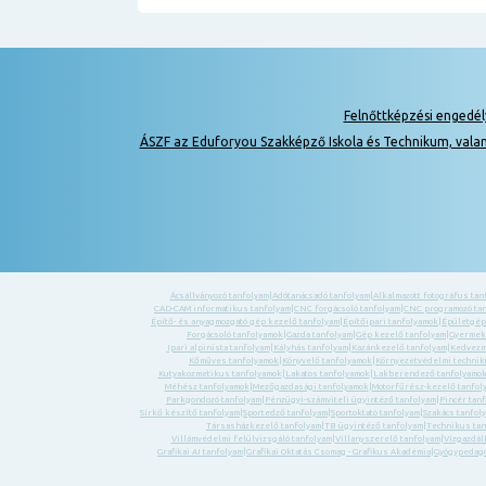
Felnőttképzési engedé
ÁSZF az Eduforyou Szakképző Iskola és Technikum, vala
Ácsállványozó tanfolyam
|
Adótanácsadó tanfolyam
|
Alkalmazott fotográfus tan
CAD-CAM informatikus tanfolyam
|
CNC forgácsoló tanfolyam
|
CNC programozó ta
Építő- és anyagmozgató gép kezelő tanfolyam
|
Építőipari tanfolyamok
|
Épületgép
Forgácsoló tanfolyamok
|
Gazda tanfolyam
|
Gép kezelő tanfolyam
|
Gyermek-
Ipari alpinista tanfolyam
|
Kályhás tanfolyam
|
Kazánkezelő tanfolyam
|
Kedvezm
Kőműves tanfolyamok
|
Könyvelő tanfolyamok
|
Környezetvédelmi technik
Kutyakozmetikus tanfolyamok
|
Lakatos tanfolyamok
|
Lakberendező tanfolyamo
Méhész tanfolyamok
|
Mezőgazdasági tanfolyamok
|
Motorfűrész-kezelő tanfol
Parkgondozó tanfolyam
|
Pénzügyi-számviteli ügyintéző tanfolyam
|
Pincér tan
Sírkő készítő tanfolyam
|
Sportedző tanfolyam
|
Sportoktató tanfolyam
|
Szakács tanfol
Társasházkezelő tanfolyam
|
TB ügyintéző tanfolyam
|
Technikus tan
Villámvédelmi felülvizsgáló tanfolyam
|
Villanyszerelő tanfolyam
|
Vízgazdál
Grafikai AI tanfolyam
|
Grafikai Oktatás Csomag - Grafikus Akadémia
|
Gyógypedagó