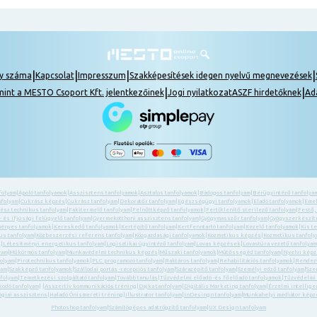
|
|
|
|
ly száma
Kapcsolat
Impresszum
Szakképesítések idegen nyelvű megnevezések
|
|
mint a MESTO Csoport Kft. jelentkezőinek
Jogi nyilatkozat
ASZF hirdetőknek
Ad
folyam
|
Ápoló tanfolyamok
|
Asszisztens tanfolyamok
|
Asztalos tanfolyamok
|
Bádogos tanfolyam
|
Bérügyintéző tanfolya
nfolyam
|
Cukrász képzés
|
Cukrász tanfolyam
|
Dekoratőr tanfolyam
|
Egészségügyi tanfolyamok
|
Eladó tanfolyamok
|
Emel
ész technikus tanfolyam
|
Fakitermelő tanfolyam
|
Felnőttképző tanfolyamok
|
Fertőtlenítő sterilező tanfolyam
|
Festő,
 és ifjúsági felügyelő tanfolyam
|
Gyermekotthoni asszisztens tanfolyam
|
Gyógymasszőr tanfolyam
|
Gyógyszerkészítm
ényes tanfolyamok
|
Kereskedő tanfolyamok
|
Kertépítő tanfolyam
|
Kertfenntartó tanfolyam
|
Kezelő tanfolyamok
|
Kis t
us tanfolyam
|
Közbeszerzési referens tanfolyam
|
Közgazdasági tanfolyamok
|
Kozmetikus képzés
|
Kozmetikus tanfol
k
|
Létesítményi energetikus tanfolyam
|
Logisztikai ügyintéző tanfolyam
|
Lovas képzések
|
Lovastúra vezető tanfolyam
yam
|
Műkörmös tanfolyam
|
Munkavédelmi technikus képzés
|
Műszaki tanfolyamok
|
Műtőssegéd tanfolyam
|
Nyelvi kép
folyam
|
Pirotechnikus tanfolyamok
|
PLC programozó tanfolyam
|
Raktáros tanfolyam
|
Rehabilitációs tanfolyamok
|
Rendezv
yam
|
Szakképző tanfolyamok
|
Szállodai portás -recepciós tanfolyam
|
Szárazépítő tanfolyam
|
Személyi edző tanfolyam
|
Sze
folyam
|
Temetkezési szolgáltató tanfolyam
|
Tovább tanulás
|
Tűzvédelmi előadó -és főelőadó tanfolyamok
|
Tűzvédelmi
kodó tanfolyam
| |
Asszertív kommunikációs tréning
|
Dajka tanfolyam
|
Digitális Marketing tanfolyam
|
Érzelmi intellige
giai asszisztens
|
Haladó Önismereti tréning
|
Illustrator tanfolyam
|
InDesingn tanfolyam
|
Munkahelyi mediátor képz
Photoshop tanfolyam
|
Számítógépes adatrögzítő tanfolyam
|
UX Design tanfolyam