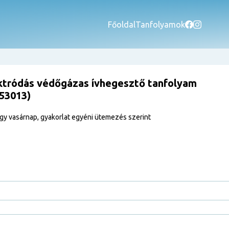
Főoldal
Tanfolyamok
ktródás védőgázas ívhegesztő tanfolyam
153013)
gy vasárnap, gyakorlat egyéni ütemezés szerint