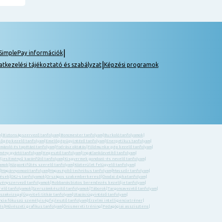
|
SimplePay információk
|
atkezelési tájékoztató és szabályzat
Képzési programok
m
|
Biztonságszervező tanfolyam
|
Boncmester tanfolyam
|
Burkoló tanfolyamok
|
őgép-kezelő tanfolyam
|
Emelőgép-ügyintéző tanfolyam
|
Energetikus tanfolyam
|
 mázoló és tapétázó tanfolyam
|
Fodrász oktatás
|
Földmunka- gép kezelő tanfolyam
|
ény gyártó tanfolyam
|
Hegesztő tanfolyam
|
Ingatlanközvetítő tanfolyam
|
eljesítményű kazánfűtő tanfolyam
|
Kisgyermek gondozó -és nevelő tanfolyam
|
yamok
|
Központifűtés szerelő tanfolyam
|
Közterület felügyelő tanfolyam
|
|
Magánnyomozó tanfolyam
|
Magasépítő technikus tanfolyam
|
Masszőr tanfolyam
|
zések
|
OKJ-s tanfolyamok
|
Országos szakemberkereső
|
Óvodai dajka tanfolyam
|
ényszervező tanfolyamok
|
Robbanásbiztos berendezés kezelője tanfolyam
|
relő tanfolyamok
|
Szerszámkészítő tanfolyamok
|
Táborok
|
Targoncavezető tanfolyam
|
 szakvizsga
|
Ügyviteli titkár tanfolyam
|
Utazásiügyintéző tanfolyam
|
ncia fókuszú személyiségfejlesztő tanfolyam
|
Érzelmi intelligencia tréner
|
és
|
Művészeti grafikus tanfolyam
|
Önismereti tréning
|
Pedagógiai asszisztens
|