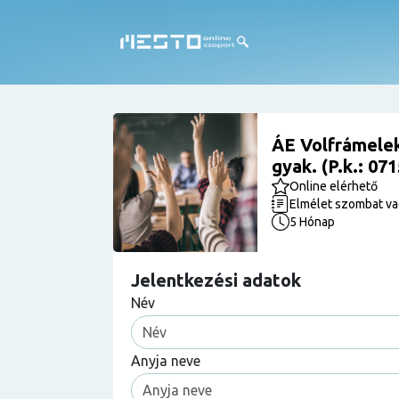
ÁE Volfrámele
gyak. (P.k.: 07
Online elérhető
Elmélet szombat va
5 Hónap
Jelentkezési adatok
Név
Anyja neve