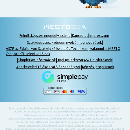
|
|
|
Felnőttképzési engedély száma
Kapcsolat
Impresszum
|
Szakképesítések idegen nyelvű megnevezések
ÁSZF az Eduforyou Szakképző Iskola és Technikum, valamint a MESTO
Csoport Kft. jelentkezőinek
|
|
|
SimplePay információk
Jogi nyilatkozat
ASZF hirdetőknek
|
Adatkezelési tájékoztató és szabályzat
Képzési programok
Ácsállványozó tanfolyam
|
Adótanácsadó tanfolyam
|
Alkalmazott fotográfus tanfolyam
|
Ápoló tanfolyamok
|
Asszisztens tanfolyamok
|
Asztalos tanfolyamok
|
Bádogos tanfolyam
|
Bérügyintéző tanfolyam
|
Biztonságszervező tanfolyam
|
Boncmester tanfolyam
|
Burkoló tanfolyamok
|
CAD-CAM informatikus tanfolyam
|
CNC forgácsoló tanfolyam
|
CNC programozó tanfolyam
|
Cukrász képzés
|
Cukrász tanfolyam
|
Dekoratőr tanfolyam
|
Egészségügyi tanfolyamok
|
Eladó tanfolyamok
|
Emelőgép-kezelő tanfolyam
|
Emelőgép-ügyintéző tanfolyam
|
Energetikus tanfolyam
|
Építő- és anyagmozgató gép kezelő tanfolyam
|
Építőipari tanfolyamok
|
Épületgépész technikus tanfolyam
|