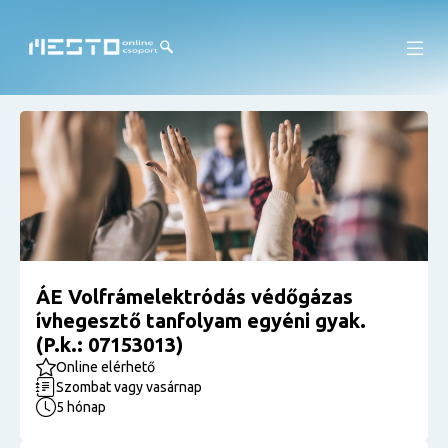
ÁE Volfrámelektródás védőgázas
ívhegesztő tanfolyam egyéni gyak.
(P.k.: 07153013)
Online elérhető
Szombat vagy vasárnap
5 hónap