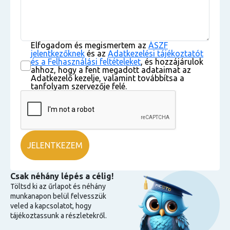
Elfogadom és megismertem az
ÁSZF
jelentkezőknek
és az
Adatkezelési tájékoztatót
és a Felhasználási feltételeket
, és hozzájárulok
ahhoz, hogy a fent megadott adataimat az
Adatkezelő kezelje, valamint továbbítsa a
tanfolyam szervezője felé.
Csak néhány lépés a célig!
Töltsd ki az űrlapot és néhány
munkanapon belül felvesszük
veled a kapcsolatot, hogy
tájékoztassunk a részletekről.