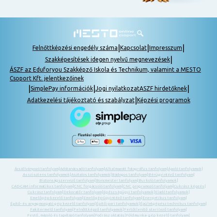
|
|
|
Felnőttképzési engedély száma
Kapcsolat
Impresszum
|
Szakképesítések idegen nyelvű megnevezések
ÁSZF az Eduforyou Szakképző Iskola és Technikum, valamint a MESTO
Csoport Kft. jelentkezőinek
|
|
|
SimplePay információk
Jogi nyilatkozat
ASZF hirdetőknek
|
Adatkezelési tájékoztató és szabályzat
Képzési programok
Ácsállványozó tanfolyam
|
Adótanácsadó tanfolyam
|
Alkalmazott fotográfus tanfolyam
|
Ápoló tanfolyamok
|
Asszisztens tanfolyamok
|
Asztalos tanfolyamok
|
Bádogos tanfolyam
|
Bérügyintéző tanfolyam
|
Biztonságszervező tanfolyam
|
Boncmester tanfolyam
|
Burkoló tanfolyamok
|
CAD-CAM informatikus tanfolyam
|
CNC forgácsoló tanfolyam
|
CNC programozó tanfolyam
|
Cukrász képzés
|
Cukrász tanfolyam
|
Dekoratőr tanfolyam
|
Egészségügyi tanfolyamok
|
Eladó tanfolyamok
|
Emelőgép-kezelő tanfolyam
|
Emelőgép-ügyintéző tanfolyam
|
Energetikus tanfolyam
|
Építő- és anyagmozgató gép kezelő tanfolyam
|
Építőipari tanfolyamok
|
Épületgépész technikus tanfolyam
|
Fakitermelő tanfolyam
|
Felnőttképző tanfolyamok
|
Fertőtlenítő sterilező tanfolyam
|
Festő, mázoló és tapétázó tanfolyam
|
Fodrász oktatás
|
Földmunka- gép kezelő tanfolyam
|