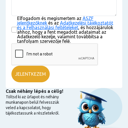
Elfogadom és megismertem az
ÁSZF
jelentkezőknek
és az
Adatkezelési tájékoztatót
és a Felhasználási feltételeket
, és hozzájárulok
ahhoz, hogy a fent megadott adataimat az
Adatkezelő kezelje, valamint továbbítsa a
tanfolyam szervezője felé.
Csak néhány lépés a célig!
Töltsd ki az űrlapot és néhány
munkanapon belül felvesszük
veled a kapcsolatot, hogy
tájékoztassunk a részletekről.