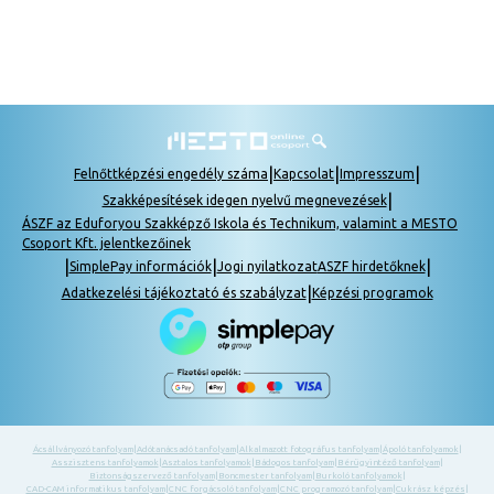
|
|
|
Felnőttképzési engedély száma
Kapcsolat
Impresszum
|
Szakképesítések idegen nyelvű megnevezések
ÁSZF az Eduforyou Szakképző Iskola és Technikum, valamint a MESTO
Csoport Kft. jelentkezőinek
|
|
|
SimplePay információk
Jogi nyilatkozat
ASZF hirdetőknek
|
Adatkezelési tájékoztató és szabályzat
Képzési programok
Ácsállványozó tanfolyam
|
Adótanácsadó tanfolyam
|
Alkalmazott fotográfus tanfolyam
|
Ápoló tanfolyamok
|
Asszisztens tanfolyamok
|
Asztalos tanfolyamok
|
Bádogos tanfolyam
|
Bérügyintéző tanfolyam
|
Biztonságszervező tanfolyam
|
Boncmester tanfolyam
|
Burkoló tanfolyamok
|
CAD-CAM informatikus tanfolyam
|
CNC forgácsoló tanfolyam
|
CNC programozó tanfolyam
|
Cukrász képzés
|