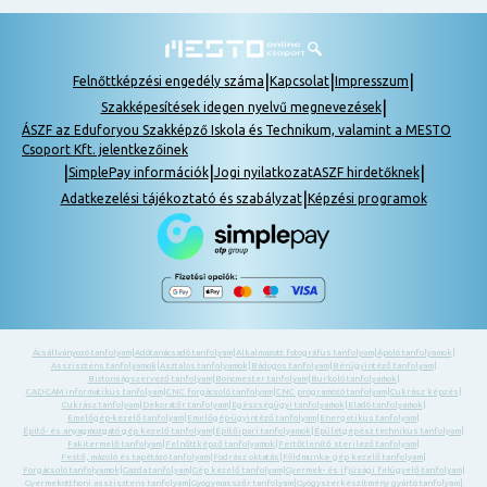
|
|
|
Felnőttképzési engedély száma
Kapcsolat
Impresszum
|
Szakképesítések idegen nyelvű megnevezések
ÁSZF az Eduforyou Szakképző Iskola és Technikum, valamint a MESTO
Csoport Kft. jelentkezőinek
|
|
|
SimplePay információk
Jogi nyilatkozat
ASZF hirdetőknek
|
Adatkezelési tájékoztató és szabályzat
Képzési programok
Ácsállványozó tanfolyam
|
Adótanácsadó tanfolyam
|
Alkalmazott fotográfus tanfolyam
|
Ápoló tanfolyamok
|
Asszisztens tanfolyamok
|
Asztalos tanfolyamok
|
Bádogos tanfolyam
|
Bérügyintéző tanfolyam
|
Biztonságszervező tanfolyam
|
Boncmester tanfolyam
|
Burkoló tanfolyamok
|
CAD-CAM informatikus tanfolyam
|
CNC forgácsoló tanfolyam
|
CNC programozó tanfolyam
|
Cukrász képzés
|
Cukrász tanfolyam
|
Dekoratőr tanfolyam
|
Egészségügyi tanfolyamok
|
Eladó tanfolyamok
|
Emelőgép-kezelő tanfolyam
|
Emelőgép-ügyintéző tanfolyam
|
Energetikus tanfolyam
|
Építő- és anyagmozgató gép kezelő tanfolyam
|
Építőipari tanfolyamok
|
Épületgépész technikus tanfolyam
|
Fakitermelő tanfolyam
|
Felnőttképző tanfolyamok
|
Fertőtlenítő sterilező tanfolyam
|
Festő, mázoló és tapétázó tanfolyam
|
Fodrász oktatás
|
Földmunka- gép kezelő tanfolyam
|
Forgácsoló tanfolyamok
|
Gazda tanfolyam
|
Gép kezelő tanfolyam
|
Gyermek- és ifjúsági felügyelő tanfolyam
|
Gyermekotthoni asszisztens tanfolyam
|
Gyógymasszőr tanfolyam
|
Gyógyszerkészítmény gyártó tanfolyam
|