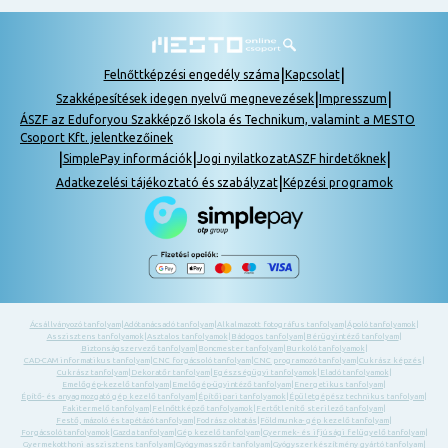
|
|
Felnőttképzési engedély száma
Kapcsolat
|
|
Szakképesítések idegen nyelvű megnevezések
Impresszum
ÁSZF az Eduforyou Szakképző Iskola és Technikum, valamint a MESTO
Csoport Kft. jelentkezőinek
|
|
|
SimplePay információk
Jogi nyilatkozat
ASZF hirdetőknek
|
Adatkezelési tájékoztató és szabályzat
Képzési programok
Ácsállványozó tanfolyam
|
Adótanácsadó tanfolyam
|
Alkalmazott fotográfus tanfolyam
|
Ápoló tanfolyamok
|
Asszisztens tanfolyamok
|
Asztalos tanfolyamok
|
Bádogos tanfolyam
|
Bérügyintéző tanfolyam
|
Biztonságszervező tanfolyam
|
Boncmester tanfolyam
|
Burkoló tanfolyamok
|
CAD-CAM informatikus tanfolyam
|
CNC forgácsoló tanfolyam
|
CNC programozó tanfolyam
|
Cukrász képzés
|
Cukrász tanfolyam
|
Dekoratőr tanfolyam
|
Egészségügyi tanfolyamok
|
Eladó tanfolyamok
|
Emelőgép-kezelő tanfolyam
|
Emelőgép-ügyintéző tanfolyam
|
Energetikus tanfolyam
|
Építő- és anyagmozgató gép kezelő tanfolyam
|
Építőipari tanfolyamok
|
Épületgépész technikus tanfolyam
|
Fakitermelő tanfolyam
|
Felnőttképző tanfolyamok
|
Fertőtlenítő sterilező tanfolyam
|
Festő, mázoló és tapétázó tanfolyam
|
Fodrász oktatás
|
Földmunka- gép kezelő tanfolyam
|
Forgácsoló tanfolyamok
|
Gazda tanfolyam
|
Gép kezelő tanfolyam
|
Gyermek- és ifjúsági felügyelő tanfolyam
|
Gyermekotthoni asszisztens tanfolyam
|
Gyógymasszőr tanfolyam
|
Gyógyszerkészítmény gyártó tanfolyam
|