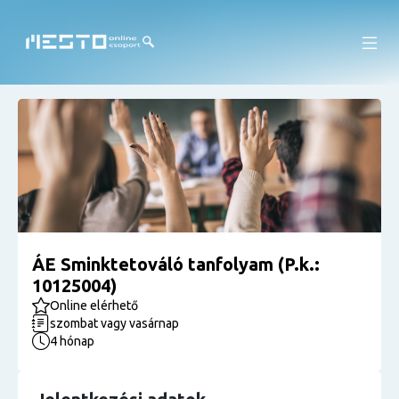
ÁE Sminktetováló tanfolyam (P.k.:
10125004)
Online elérhető
szombat vagy vasárnap
4 hónap