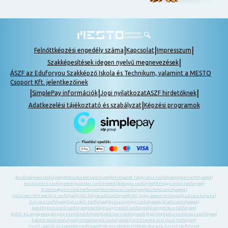
|
|
|
Felnőttképzési engedély száma
Kapcsolat
Impresszum
|
Szakképesítések idegen nyelvű megnevezések
ÁSZF az Eduforyou Szakképző Iskola és Technikum, valamint a MESTO
Csoport Kft. jelentkezőinek
|
|
|
SimplePay információk
Jogi nyilatkozat
ASZF hirdetőknek
|
Adatkezelési tájékoztató és szabályzat
Képzési programok
Ácsállványozó tanfolyam
|
Adótanácsadó tanfolyam
|
Alkalmazott fotográfus tanfolyam
|
Ápoló tanfolyamok
|
Asszisztens tanfolyamok
|
Asztalos tanfolyamok
|
Bádogos tanfolyam
|
Bérügyintéző tanfolyam
|
Biztonságszervező tanfolyam
|
Boncmester tanfolyam
|
Burkoló tanfolyamok
|
CAD-CAM informatikus tanfolyam
|
CNC forgácsoló tanfolyam
|
CNC programozó tanfolyam
|
Cukrász képzés
|
Cukrász tanfolyam
|
Dekoratőr tanfolyam
|
Egészségügyi tanfolyamok
|
Eladó tanfolyamok
|
Emelőgép-kezelő tanfolyam
|
Emelőgép-ügyintéző tanfolyam
|
Energetikus tanfolyam
|
Építő- és anyagmozgató gép kezelő tanfolyam
|
Építőipari tanfolyamok
|
Épületgépész technikus tanfolyam
|
Fakitermelő tanfolyam
|
Felnőttképző tanfolyamok
|
Fertőtlenítő sterilező tanfolyam
|
Festő, mázoló és tapétázó tanfolyam
|
Fodrász oktatás
|
Földmunka- gép kezelő tanfolyam
|