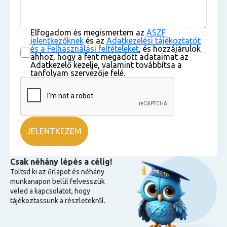
Elfogadom és megismertem az
ÁSZF
jelentkezőknek
és az
Adatkezelési tájékoztatót
és a Felhasználási feltételeket
, és hozzájárulok
ahhoz, hogy a fent megadott adataimat az
Adatkezelő kezelje, valamint továbbítsa a
tanfolyam szervezője felé.
Csak néhány lépés a célig!
Töltsd ki az űrlapot és néhány
munkanapon belül felvesszük
veled a kapcsolatot, hogy
tájékoztassunk a részletekről.