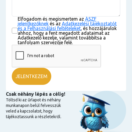
Elfogadom és megismertem az
ÁSZF
jelentkezőknek
és az
Adatkezelési tájékoztatót
és a Felhasználási feltételeket
, és hozzájárulok
ahhoz, hogy a fent megadott adataimat az
Adatkezelő kezelje, valamint továbbítsa a
tanfolyam szervezője felé.
Csak néhány lépés a célig!
Töltsd ki az űrlapot és néhány
munkanapon belül felvesszük
veled a kapcsolatot, hogy
tájékoztassunk a részletekről.