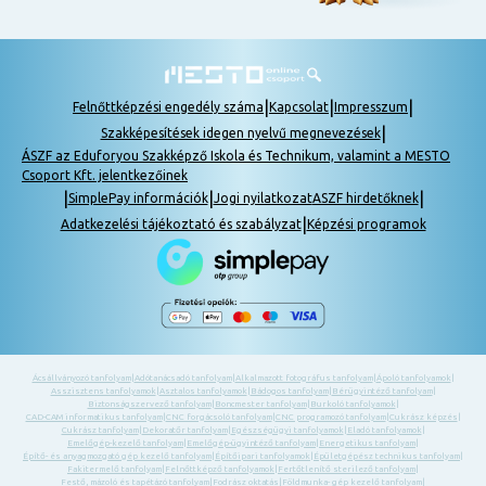
|
|
|
Felnőttképzési engedély száma
Kapcsolat
Impresszum
|
Szakképesítések idegen nyelvű megnevezések
ÁSZF az Eduforyou Szakképző Iskola és Technikum, valamint a MESTO
Csoport Kft. jelentkezőinek
|
|
|
SimplePay információk
Jogi nyilatkozat
ASZF hirdetőknek
|
Adatkezelési tájékoztató és szabályzat
Képzési programok
Ácsállványozó tanfolyam
|
Adótanácsadó tanfolyam
|
Alkalmazott fotográfus tanfolyam
|
Ápoló tanfolyamok
|
Asszisztens tanfolyamok
|
Asztalos tanfolyamok
|
Bádogos tanfolyam
|
Bérügyintéző tanfolyam
|
Biztonságszervező tanfolyam
|
Boncmester tanfolyam
|
Burkoló tanfolyamok
|
CAD-CAM informatikus tanfolyam
|
CNC forgácsoló tanfolyam
|
CNC programozó tanfolyam
|
Cukrász képzés
|
Cukrász tanfolyam
|
Dekoratőr tanfolyam
|
Egészségügyi tanfolyamok
|
Eladó tanfolyamok
|
Emelőgép-kezelő tanfolyam
|
Emelőgép-ügyintéző tanfolyam
|
Energetikus tanfolyam
|
Építő- és anyagmozgató gép kezelő tanfolyam
|
Építőipari tanfolyamok
|
Épületgépész technikus tanfolyam
|
Fakitermelő tanfolyam
|
Felnőttképző tanfolyamok
|
Fertőtlenítő sterilező tanfolyam
|
Festő, mázoló és tapétázó tanfolyam
|
Fodrász oktatás
|
Földmunka- gép kezelő tanfolyam
|