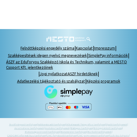
|
|
|
Felnőttképzési engedély száma
Kapcsolat
Impresszum
|
|
Szakképesítések idegen nyelvű megnevezések
SimplePay információk
ÁSZF az Eduforyou Szakképző Iskola és Technikum, valamint a MESTO
Csoport Kft. jelentkezőinek
|
|
Jogi nyilatkozat
ASZF hirdetőknek
|
Adatkezelési tájékoztató és szabályzat
Képzési programok
Ácsállványozó tanfolyam
|
Adótanácsadó tanfolyam
|
Alkalmazott fotográfus tanfolyam
|
Ápoló tanfolyamok
|
Asszisztens tanfolyamok
|
Asztalos tanfolyamok
|
Bádogos tanfolyam
|
Bérügyintéző tanfolyam
|
Biztonságszervező tanfolyam
|
Boncmester tanfolyam
|
Burkoló tanfolyamok
|
CAD-CAM informatikus tanfolyam
|
CNC forgácsoló tanfolyam
|
CNC programozó tanfolyam
|
Cukrász képzés
|