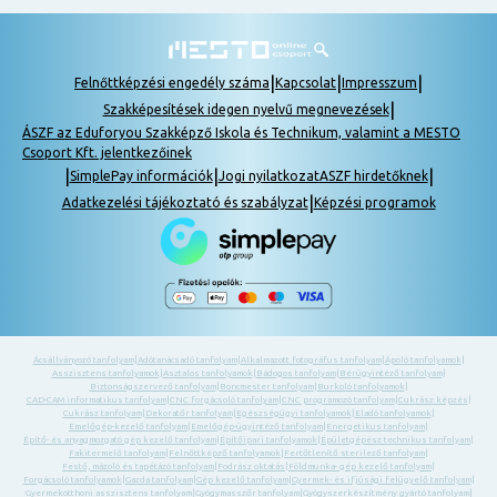
|
|
|
Felnőttképzési engedély száma
Kapcsolat
Impresszum
|
Szakképesítések idegen nyelvű megnevezések
ÁSZF az Eduforyou Szakképző Iskola és Technikum, valamint a MESTO
Csoport Kft. jelentkezőinek
|
|
|
SimplePay információk
Jogi nyilatkozat
ASZF hirdetőknek
|
Adatkezelési tájékoztató és szabályzat
Képzési programok
Ácsállványozó tanfolyam
|
Adótanácsadó tanfolyam
|
Alkalmazott fotográfus tanfolyam
|
Ápoló tanfolyamok
|
Asszisztens tanfolyamok
|
Asztalos tanfolyamok
|
Bádogos tanfolyam
|
Bérügyintéző tanfolyam
|
Biztonságszervező tanfolyam
|
Boncmester tanfolyam
|
Burkoló tanfolyamok
|
CAD-CAM informatikus tanfolyam
|
CNC forgácsoló tanfolyam
|
CNC programozó tanfolyam
|
Cukrász képzés
|
Cukrász tanfolyam
|
Dekoratőr tanfolyam
|
Egészségügyi tanfolyamok
|
Eladó tanfolyamok
|
Emelőgép-kezelő tanfolyam
|
Emelőgép-ügyintéző tanfolyam
|
Energetikus tanfolyam
|
Építő- és anyagmozgató gép kezelő tanfolyam
|
Építőipari tanfolyamok
|
Épületgépész technikus tanfolyam
|
Fakitermelő tanfolyam
|
Felnőttképző tanfolyamok
|
Fertőtlenítő sterilező tanfolyam
|
Festő, mázoló és tapétázó tanfolyam
|
Fodrász oktatás
|
Földmunka- gép kezelő tanfolyam
|
Forgácsoló tanfolyamok
|
Gazda tanfolyam
|
Gép kezelő tanfolyam
|
Gyermek- és ifjúsági felügyelő tanfolyam
|
Gyermekotthoni asszisztens tanfolyam
|
Gyógymasszőr tanfolyam
|
Gyógyszerkészítmény gyártó tanfolyam
|