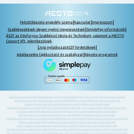
|
|
|
Felnőttképzési engedély száma
Kapcsolat
Impresszum
|
|
Szakképesítések idegen nyelvű megnevezések
SimplePay információk
ÁSZF az Eduforyou Szakképző Iskola és Technikum, valamint a MESTO
Csoport Kft. jelentkezőinek
|
|
Jogi nyilatkozat
ASZF hirdetőknek
|
Adatkezelési tájékoztató és szabályzat
Képzési programok
Ácsállványozó tanfolyam
|
Adótanácsadó tanfolyam
|
Alkalmazott fotográfus tanfolyam
|
Ápoló tanfolyamok
|
Asszisztens tanfolyamok
|
Asztalos tanfolyamok
|
Bádogos tanfolyam
|
Bérügyintéző tanfolyam
|
Biztonságszervező tanfolyam
|
Boncmester tanfolyam
|
Burkoló tanfolyamok
|
CAD-CAM informatikus tanfolyam
|
CNC forgácsoló tanfolyam
|
CNC programozó tanfolyam
|
Cukrász képzés
|
Cukrász tanfolyam
|
Dekoratőr tanfolyam
|
Egészségügyi tanfolyamok
|
Eladó tanfolyamok
|
Emelőgép-kezelő tanfolyam
|
Emelőgép-ügyintéző tanfolyam
|
Energetikus tanfolyam
|
Építő- és anyagmozgató gép kezelő tanfolyam
|
Építőipari tanfolyamok
|
Épületgépész technikus tanfolyam
|
Fakitermelő tanfolyam
|
Felnőttképző tanfolyamok
|
Fertőtlenítő sterilező tanfolyam
|
Festő, mázoló és tapétázó tanfolyam
|
Fodrász oktatás
|
Földmunka- gép kezelő tanfolyam
|
Forgácsoló tanfolyamok
|
Gazda tanfolyam
|
Gép kezelő tanfolyam
|
Gyermek- és ifjúsági felügyelő tanfolyam
|
Gyermekotthoni asszisztens tanfolyam
|
Gyógymasszőr tanfolyam
|
Gyógyszerkészítmény gyártó tanfolyam
|