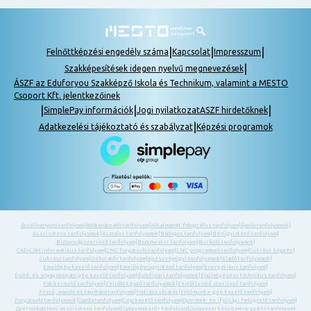
|
|
|
Felnőttképzési engedély száma
Kapcsolat
Impresszum
|
Szakképesítések idegen nyelvű megnevezések
ÁSZF az Eduforyou Szakképző Iskola és Technikum, valamint a MESTO
Csoport Kft. jelentkezőinek
|
|
|
SimplePay információk
Jogi nyilatkozat
ASZF hirdetőknek
|
Adatkezelési tájékoztató és szabályzat
Képzési programok
Ácsállványozó tanfolyam
|
Adótanácsadó tanfolyam
|
Alkalmazott fotográfus tanfolyam
|
Ápoló tanfolyamok
|
Asszisztens tanfolyamok
|
Asztalos tanfolyamok
|
Bádogos tanfolyam
|
Bérügyintéző tanfolyam
|
Biztonságszervező tanfolyam
|
Boncmester tanfolyam
|
Burkoló tanfolyamok
|
CAD-CAM informatikus tanfolyam
|
CNC forgácsoló tanfolyam
|
CNC programozó tanfolyam
|
Cukrász képzés
|
Cukrász tanfolyam
|
Dekoratőr tanfolyam
|
Egészségügyi tanfolyamok
|
Eladó tanfolyamok
|
Emelőgép-kezelő tanfolyam
|
Emelőgép-ügyintéző tanfolyam
|
Energetikus tanfolyam
|
Építő- és anyagmozgató gép kezelő tanfolyam
|
Építőipari tanfolyamok
|
Épületgépész technikus tanfolyam
|
Fakitermelő tanfolyam
|
Felnőttképző tanfolyamok
|
Fertőtlenítő sterilező tanfolyam
|
Festő, mázoló és tapétázó tanfolyam
|
Fodrász oktatás
|
Földmunka- gép kezelő tanfolyam
|
Forgácsoló tanfolyamok
|
Gazda tanfolyam
|
Gép kezelő tanfolyam
|
Gyermek- és ifjúsági felügyelő tanfolyam
|
Gyermekotthoni asszisztens tanfolyam
|
Gyógymasszőr tanfolyam
|
Gyógyszerkészítmény gyártó tanfolyam
|