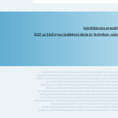
Felnőttképzési engedé
ÁSZF az Eduforyou Szakképző Iskola és Technikum, vala
Ácsállványozó tanfolyam
|
Adótanácsadó tanfolyam
|
Alkalmazott fotográfus tan
CAD-CAM informatikus tanfolyam
|
CNC forgácsoló tanfolyam
|
CNC programozó ta
Építő- és anyagmozgató gép kezelő tanfolyam
|
Építőipari tanfolyamok
|
Épületgép
Forgácsoló tanfolyamok
|
Gazda tanfolyam
|
Gép kezelő tanfolyam
|
Gyermek-
Ipari alpinista tanfolyam
|
Kályhás tanfolyam
|
Kazánkezelő tanfolyam
|
Kedvezm
Kőműves tanfolyamok
|
Könyvelő tanfolyamok
|
Környezetvédelmi technik
Kutyakozmetikus tanfolyamok
|
Lakatos tanfolyamok
|
Lakberendező tanfolyamo
Méhész tanfolyamok
|
Mezőgazdasági tanfolyamok
|
Motorfűrész-kezelő tanfol
Parkgondozó tanfolyam
|
Pénzügyi-számviteli ügyintéző tanfolyam
|
Pincér tan
Sírkő készítő tanfolyam
|
Sportedző tanfolyam
|
Sportoktató tanfolyam
|
Szakács tanfol
Társasházkezelő tanfolyam
|
TB ügyintéző tanfolyam
|
Technikus tan
Villámvédelmi felülvizsgáló tanfolyam
|
Villanyszerelő tanfolyam
|
Vízgazdál
Grafikai AI tanfolyam
|
Grafikai Oktatás Csomag - Grafikus Akadémia
|
Gyógypedagó