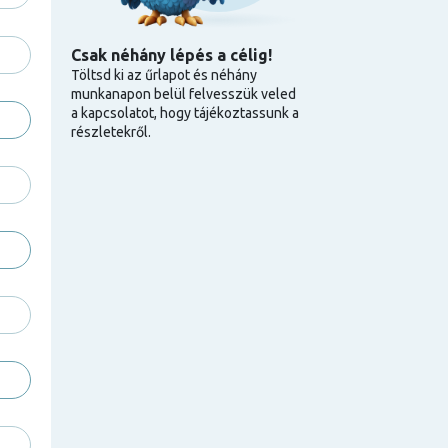
Csak néhány lépés a célig!
Töltsd ki az űrlapot és néhány
munkanapon belül felvesszük veled
a kapcsolatot, hogy tájékoztassunk a
részletekről.