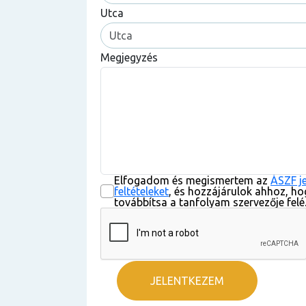
Utca
Megjegyzés
Elfogadom és megismertem az
ÁSZF j
feltételeket
, és hozzájárulok ahhoz, ho
továbbítsa a tanfolyam szervezője felé