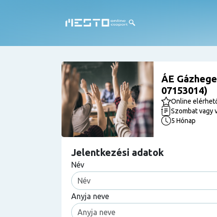
ÁE Gázheges
07153014)
Online elérhet
Szombat vagy 
5 Hónap
Jelentkezési adatok
Név
Anyja neve