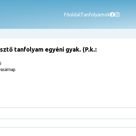
Főoldal
Tanfolyamok
ztő tanfolyam egyéni gyak. (P.k.:
ő
vasárnap