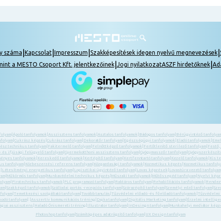
|
|
|
|
ly száma
Kapcsolat
Impresszum
Szakképesítések idegen nyelvű megnevezések
|
|
mint a MESTO Csoport Kft. jelentkezőinek
Jogi nyilatkozat
ASZF hirdetőknek
Ad
folyam
|
Ápoló tanfolyamok
|
Asszisztens tanfolyamok
|
Asztalos tanfolyamok
|
Bádogos tanfolyam
|
Bérügyintéző tanfolya
nfolyam
|
Cukrász képzés
|
Cukrász tanfolyam
|
Dekoratőr tanfolyam
|
Egészségügyi tanfolyamok
|
Eladó tanfolyamok
|
Emel
ész technikus tanfolyam
|
Fakitermelő tanfolyam
|
Felnőttképző tanfolyamok
|
Fertőtlenítő sterilező tanfolyam
|
Festő,
 és ifjúsági felügyelő tanfolyam
|
Gyermekotthoni asszisztens tanfolyam
|
Gyógymasszőr tanfolyam
|
Gyógyszerkészítm
ényes tanfolyamok
|
Kereskedő tanfolyamok
|
Kertépítő tanfolyam
|
Kertfenntartó tanfolyam
|
Kezelő tanfolyamok
|
Kis t
us tanfolyam
|
Közbeszerzési referens tanfolyam
|
Közgazdasági tanfolyamok
|
Kozmetikus képzés
|
Kozmetikus tanfol
k
|
Létesítményi energetikus tanfolyam
|
Logisztikai ügyintéző tanfolyam
|
Lovas képzések
|
Lovastúra vezető tanfolyam
yam
|
Műkörmös tanfolyam
|
Munkavédelmi technikus képzés
|
Műszaki tanfolyamok
|
Műtőssegéd tanfolyam
|
Nyelvi kép
folyam
|
Pirotechnikus tanfolyamok
|
PLC programozó tanfolyam
|
Raktáros tanfolyam
|
Rehabilitációs tanfolyamok
|
Rendezv
yam
|
Szakképző tanfolyamok
|
Szállodai portás -recepciós tanfolyam
|
Szárazépítő tanfolyam
|
Személyi edző tanfolyam
|
Sze
folyam
|
Temetkezési szolgáltató tanfolyam
|
Tovább tanulás
|
Tűzvédelmi előadó -és főelőadó tanfolyamok
|
Tűzvédelmi
kodó tanfolyam
| |
Asszertív kommunikációs tréning
|
Dajka tanfolyam
|
Digitális Marketing tanfolyam
|
Érzelmi intellige
giai asszisztens
|
Haladó Önismereti tréning
|
Illustrator tanfolyam
|
InDesingn tanfolyam
|
Munkahelyi mediátor képz
Photoshop tanfolyam
|
Számítógépes adatrögzítő tanfolyam
|
UX Design tanfolyam