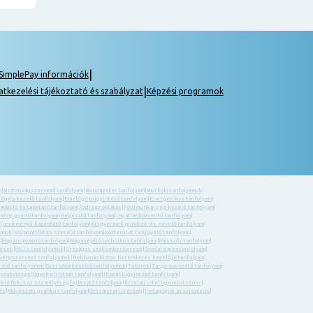
|
SimplePay információk
|
atkezelési tájékoztató és szabályzat
Képzési programok
m
|
Biztonságszervező tanfolyam
|
Boncmester tanfolyam
|
Burkoló tanfolyamok
|
őgép-kezelő tanfolyam
|
Emelőgép-ügyintéző tanfolyam
|
Energetikus tanfolyam
|
 mázoló és tapétázó tanfolyam
|
Fodrász oktatás
|
Földmunka- gép kezelő tanfolyam
|
ény gyártó tanfolyam
|
Hegesztő tanfolyam
|
Ingatlanközvetítő tanfolyam
|
eljesítményű kazánfűtő tanfolyam
|
Kisgyermek gondozó -és nevelő tanfolyam
|
yamok
|
Központifűtés szerelő tanfolyam
|
Közterület felügyelő tanfolyam
|
|
Magánnyomozó tanfolyam
|
Magasépítő technikus tanfolyam
|
Masszőr tanfolyam
|
zések
|
OKJ-s tanfolyamok
|
Országos szakemberkereső
|
Óvodai dajka tanfolyam
|
ényszervező tanfolyamok
|
Robbanásbiztos berendezés kezelője tanfolyam
|
relő tanfolyamok
|
Szerszámkészítő tanfolyamok
|
Táborok
|
Targoncavezető tanfolyam
|
 szakvizsga
|
Ügyviteli titkár tanfolyam
|
Utazásiügyintéző tanfolyam
|
ncia fókuszú személyiségfejlesztő tanfolyam
|
Érzelmi intelligencia tréner
|
és
|
Művészeti grafikus tanfolyam
|
Önismereti tréning
|
Pedagógiai asszisztens
|