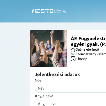
ÁE Fogyóelektr
egyéni gyak. (P
Online elérhető
Szombat vagy vasár
5 hónap
Jelentkezési adatok
Név
Anyja neve