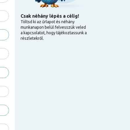
Csak néhány lépés a célig!
Töltsd ki az űrlapot és néhány
munkanapon belül felvesszük veled
a kapcsolatot, hogy tájékoztassunk a
részletekről.