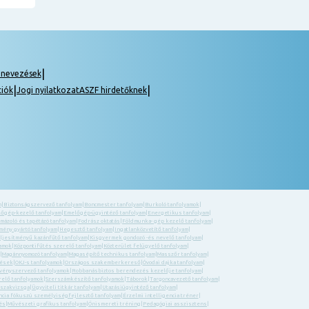
|
gnevezések
|
|
ciók
Jogi nyilatkozat
ASZF hirdetőknek
m
|
Biztonságszervező tanfolyam
|
Boncmester tanfolyam
|
Burkoló tanfolyamok
|
őgép-kezelő tanfolyam
|
Emelőgép-ügyintéző tanfolyam
|
Energetikus tanfolyam
|
 mázoló és tapétázó tanfolyam
|
Fodrász oktatás
|
Földmunka- gép kezelő tanfolyam
|
ény gyártó tanfolyam
|
Hegesztő tanfolyam
|
Ingatlanközvetítő tanfolyam
|
eljesítményű kazánfűtő tanfolyam
|
Kisgyermek gondozó -és nevelő tanfolyam
|
yamok
|
Központifűtés szerelő tanfolyam
|
Közterület felügyelő tanfolyam
|
|
Magánnyomozó tanfolyam
|
Magasépítő technikus tanfolyam
|
Masszőr tanfolyam
|
zések
|
OKJ-s tanfolyamok
|
Országos szakemberkereső
|
Óvodai dajka tanfolyam
|
ényszervező tanfolyamok
|
Robbanásbiztos berendezés kezelője tanfolyam
|
relő tanfolyamok
|
Szerszámkészítő tanfolyamok
|
Táborok
|
Targoncavezető tanfolyam
|
 szakvizsga
|
Ügyviteli titkár tanfolyam
|
Utazásiügyintéző tanfolyam
|
ncia fókuszú személyiségfejlesztő tanfolyam
|
Érzelmi intelligencia tréner
|
és
|
Művészeti grafikus tanfolyam
|
Önismereti tréning
|
Pedagógiai asszisztens
|