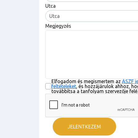
Utca
Megjegyzés
Elfogadom és megismertem az
ÁSZF j
feltételeket
, és hozzájárulok ahhoz, ho
továbbítsa a tanfolyam szervezője felé