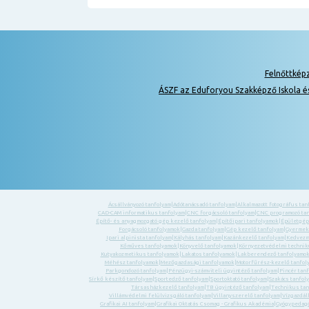
Felnőttkép
ÁSZF az Eduforyou Szakképző Iskola é
Ácsállványozó tanfolyam
|
Adótanácsadó tanfolyam
|
Alkalmazott fotográfus tan
CAD-CAM informatikus tanfolyam
|
CNC forgácsoló tanfolyam
|
CNC programozó ta
Építő- és anyagmozgató gép kezelő tanfolyam
|
Építőipari tanfolyamok
|
Épületgép
Forgácsoló tanfolyamok
|
Gazda tanfolyam
|
Gép kezelő tanfolyam
|
Gyermek-
Ipari alpinista tanfolyam
|
Kályhás tanfolyam
|
Kazánkezelő tanfolyam
|
Kedvezm
Kőműves tanfolyamok
|
Könyvelő tanfolyamok
|
Környezetvédelmi technik
Kutyakozmetikus tanfolyamok
|
Lakatos tanfolyamok
|
Lakberendező tanfolyamo
Méhész tanfolyamok
|
Mezőgazdasági tanfolyamok
|
Motorfűrész-kezelő tanfol
Parkgondozó tanfolyam
|
Pénzügyi-számviteli ügyintéző tanfolyam
|
Pincér tan
Sírkő készítő tanfolyam
|
Sportedző tanfolyam
|
Sportoktató tanfolyam
|
Szakács tanfol
Társasházkezelő tanfolyam
|
TB ügyintéző tanfolyam
|
Technikus tan
Villámvédelmi felülvizsgáló tanfolyam
|
Villanyszerelő tanfolyam
|
Vízgazdál
Grafikai AI tanfolyam
|
Grafikai Oktatás Csomag - Grafikus Akadémia
|
Gyógypedagó