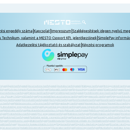
|
|
|
zési engedély száma
Kapcsolat
Impresszum
Szakképesítések idegen nyelvű me
|
s Technikum, valamint a MESTO Csoport Kft. jelentkezőinek
SimplePay informá
|
Adatkezelési tájékoztató és szabályzat
Képzési programok
folyam
|
Ápoló tanfolyamok
|
Asszisztens tanfolyamok
|
Asztalos tanfolyamok
|
Bádogos tanfolyam
|
Bérügyintéző tanfolya
nfolyam
|
Cukrász képzés
|
Cukrász tanfolyam
|
Dekoratőr tanfolyam
|
Egészségügyi tanfolyamok
|
Eladó tanfolyamok
|
Emel
ész technikus tanfolyam
|
Fakitermelő tanfolyam
|
Felnőttképző tanfolyamok
|
Fertőtlenítő sterilező tanfolyam
|
Festő,
 és ifjúsági felügyelő tanfolyam
|
Gyermekotthoni asszisztens tanfolyam
|
Gyógymasszőr tanfolyam
|
Gyógyszerkészítm
ényes tanfolyamok
|
Kereskedő tanfolyamok
|
Kertépítő tanfolyam
|
Kertfenntartó tanfolyam
|
Kezelő tanfolyamok
|
Kis t
us tanfolyam
|
Közbeszerzési referens tanfolyam
|
Közgazdasági tanfolyamok
|
Kozmetikus képzés
|
Kozmetikus tanfol
k
|
Létesítményi energetikus tanfolyam
|
Logisztikai ügyintéző tanfolyam
|
Lovas képzések
|
Lovastúra vezető tanfolyam
yam
|
Műkörmös tanfolyam
|
Munkavédelmi technikus képzés
|
Műszaki tanfolyamok
|
Műtőssegéd tanfolyam
|
Nyelvi kép
folyam
|
Pirotechnikus tanfolyamok
|
PLC programozó tanfolyam
|
Raktáros tanfolyam
|
Rehabilitációs tanfolyamok
|
Rendezv
yam
|
Szakképző tanfolyamok
|
Szállodai portás -recepciós tanfolyam
|
Szárazépítő tanfolyam
|
Személyi edző tanfolyam
|
Sze
folyam
|
Temetkezési szolgáltató tanfolyam
|
Tovább tanulás
|
Tűzvédelmi előadó -és főelőadó tanfolyamok
|
Tűzvédelmi
kodó tanfolyam
| |
Asszertív kommunikációs tréning
|
Dajka tanfolyam
|
Digitális Marketing tanfolyam
|
Érzelmi intellige
giai asszisztens
|
Haladó Önismereti tréning
|
Illustrator tanfolyam
|
InDesingn tanfolyam
|
Munkahelyi mediátor képz