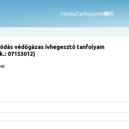
Főoldal
Tanfolyamok
ódás védőgázas ívhegesztő tanfolyam
.k.: 07153012)
nap