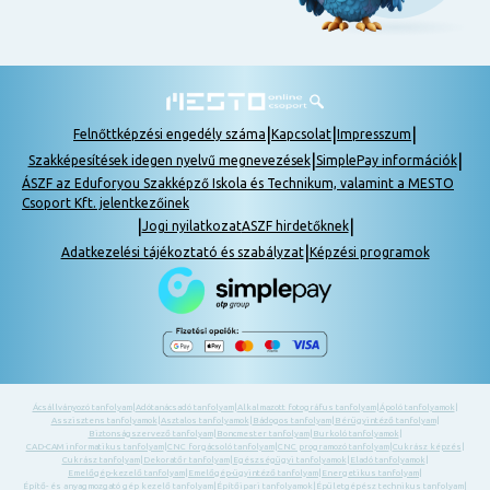
|
|
|
Felnőttképzési engedély száma
Kapcsolat
Impresszum
|
|
Szakképesítések idegen nyelvű megnevezések
SimplePay információk
ÁSZF az Eduforyou Szakképző Iskola és Technikum, valamint a MESTO
Csoport Kft. jelentkezőinek
|
|
Jogi nyilatkozat
ASZF hirdetőknek
|
Adatkezelési tájékoztató és szabályzat
Képzési programok
Ácsállványozó tanfolyam
|
Adótanácsadó tanfolyam
|
Alkalmazott fotográfus tanfolyam
|
Ápoló tanfolyamok
|
Asszisztens tanfolyamok
|
Asztalos tanfolyamok
|
Bádogos tanfolyam
|
Bérügyintéző tanfolyam
|
Biztonságszervező tanfolyam
|
Boncmester tanfolyam
|
Burkoló tanfolyamok
|
CAD-CAM informatikus tanfolyam
|
CNC forgácsoló tanfolyam
|
CNC programozó tanfolyam
|
Cukrász képzés
|
Cukrász tanfolyam
|
Dekoratőr tanfolyam
|
Egészségügyi tanfolyamok
|
Eladó tanfolyamok
|
Emelőgép-kezelő tanfolyam
|
Emelőgép-ügyintéző tanfolyam
|
Energetikus tanfolyam
|
Építő- és anyagmozgató gép kezelő tanfolyam
|
Építőipari tanfolyamok
|
Épületgépész technikus tanfolyam
|