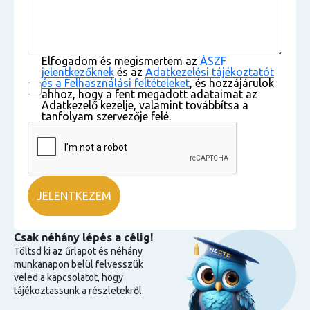
Elfogadom és megismertem az
ÁSZF
jelentkezőknek
és az
Adatkezelési tájékoztatót
és a Felhasználási feltételeket
, és hozzájárulok
ahhoz, hogy a fent megadott adataimat az
Adatkezelő kezelje, valamint továbbítsa a
tanfolyam szervezője felé.
Csak néhány lépés a célig!
Töltsd ki az űrlapot és néhány
munkanapon belül felvesszük
veled a kapcsolatot, hogy
tájékoztassunk a részletekről.