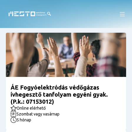
ÁE Fogyóelektródás védőgázas
ívhegesztő tanfolyam egyéni gyak.
(P.k.: 07153012)
Online elérhető
Szombat vagy vasárnap
5 hónap