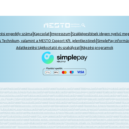
|
|
|
zési engedély száma
Kapcsolat
Impresszum
Szakképesítések idegen nyelvű me
|
s Technikum, valamint a MESTO Csoport Kft. jelentkezőinek
SimplePay informá
|
Adatkezelési tájékoztató és szabályzat
Képzési programok
folyam
|
Ápoló tanfolyamok
|
Asszisztens tanfolyamok
|
Asztalos tanfolyamok
|
Bádogos tanfolyam
|
Bérügyintéző tanfolya
nfolyam
|
Cukrász képzés
|
Cukrász tanfolyam
|
Dekoratőr tanfolyam
|
Egészségügyi tanfolyamok
|
Eladó tanfolyamok
|
Emel
ész technikus tanfolyam
|
Fakitermelő tanfolyam
|
Felnőttképző tanfolyamok
|
Fertőtlenítő sterilező tanfolyam
|
Festő,
 és ifjúsági felügyelő tanfolyam
|
Gyermekotthoni asszisztens tanfolyam
|
Gyógymasszőr tanfolyam
|
Gyógyszerkészítm
ényes tanfolyamok
|
Kereskedő tanfolyamok
|
Kertépítő tanfolyam
|
Kertfenntartó tanfolyam
|
Kezelő tanfolyamok
|
Kis t
us tanfolyam
|
Közbeszerzési referens tanfolyam
|
Közgazdasági tanfolyamok
|
Kozmetikus képzés
|
Kozmetikus tanfol
k
|
Létesítményi energetikus tanfolyam
|
Logisztikai ügyintéző tanfolyam
|
Lovas képzések
|
Lovastúra vezető tanfolyam
yam
|
Műkörmös tanfolyam
|
Munkavédelmi technikus képzés
|
Műszaki tanfolyamok
|
Műtőssegéd tanfolyam
|
Nyelvi kép
folyam
|
Pirotechnikus tanfolyamok
|
PLC programozó tanfolyam
|
Raktáros tanfolyam
|
Rehabilitációs tanfolyamok
|
Rendezv
yam
|
Szakképző tanfolyamok
|
Szállodai portás -recepciós tanfolyam
|
Szárazépítő tanfolyam
|
Személyi edző tanfolyam
|
Sze
folyam
|
Temetkezési szolgáltató tanfolyam
|
Tovább tanulás
|
Tűzvédelmi előadó -és főelőadó tanfolyamok
|
Tűzvédelmi
kodó tanfolyam
| |
Asszertív kommunikációs tréning
|
Dajka tanfolyam
|
Digitális Marketing tanfolyam
|
Érzelmi intellige