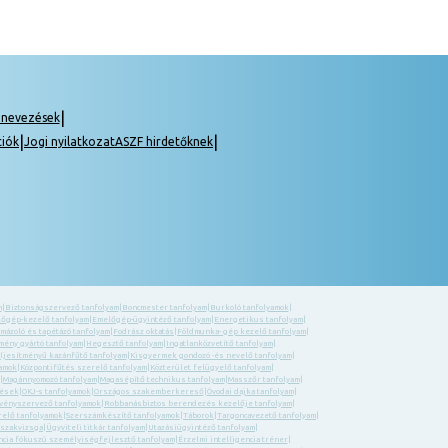
|
gnevezések
|
|
ciók
Jogi nyilatkozat
ASZF hirdetőknek
m
|
Biztonságszervező tanfolyam
|
Boncmester tanfolyam
|
Burkoló tanfolyamok
|
őgép-kezelő tanfolyam
|
Emelőgép-ügyintéző tanfolyam
|
Energetikus tanfolyam
|
 mázoló és tapétázó tanfolyam
|
Fodrász oktatás
|
Földmunka- gép kezelő tanfolyam
|
ény gyártó tanfolyam
|
Hegesztő tanfolyam
|
Ingatlanközvetítő tanfolyam
|
eljesítményű kazánfűtő tanfolyam
|
Kisgyermek gondozó -és nevelő tanfolyam
|
yamok
|
Központifűtés szerelő tanfolyam
|
Közterület felügyelő tanfolyam
|
|
Magánnyomozó tanfolyam
|
Magasépítő technikus tanfolyam
|
Masszőr tanfolyam
|
zések
|
OKJ-s tanfolyamok
|
Országos szakemberkereső
|
Óvodai dajka tanfolyam
|
ényszervező tanfolyamok
|
Robbanásbiztos berendezés kezelője tanfolyam
|
relő tanfolyamok
|
Szerszámkészítő tanfolyamok
|
Táborok
|
Targoncavezető tanfolyam
|
 szakvizsga
|
Ügyviteli titkár tanfolyam
|
Utazásiügyintéző tanfolyam
|
ncia fókuszú személyiségfejlesztő tanfolyam
|
Érzelmi intelligencia tréner
|