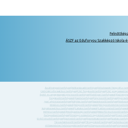
Felnőttkép
ÁSZF az Eduforyou Szakképző Iskola é
Ácsállványozó tanfolyam
|
Adótanácsadó tanfolyam
|
Alkalmazott fotográfus tan
CAD-CAM informatikus tanfolyam
|
CNC forgácsoló tanfolyam
|
CNC programozó ta
Építő- és anyagmozgató gép kezelő tanfolyam
|
Építőipari tanfolyamok
|
Épületgép
Forgácsoló tanfolyamok
|
Gazda tanfolyam
|
Gép kezelő tanfolyam
|
Gyermek-
Ipari alpinista tanfolyam
|
Kályhás tanfolyam
|
Kazánkezelő tanfolyam
|
Kedvezm
Kőműves tanfolyamok
|
Könyvelő tanfolyamok
|
Környezetvédelmi technik
Kutyakozmetikus tanfolyamok
|
Lakatos tanfolyamok
|
Lakberendező tanfolyamo
Méhész tanfolyamok
|
Mezőgazdasági tanfolyamok
|
Motorfűrész-kezelő tanfol
Parkgondozó tanfolyam
|
Pénzügyi-számviteli ügyintéző tanfolyam
|
Pincér tan
Sírkő készítő tanfolyam
|
Sportedző tanfolyam
|
Sportoktató tanfolyam
|
Szakács tanfol
Társasházkezelő tanfolyam
|
TB ügyintéző tanfolyam
|
Technikus tan
Villámvédelmi felülvizsgáló tanfolyam
|
Villanyszerelő tanfolyam
|
Vízgazdál