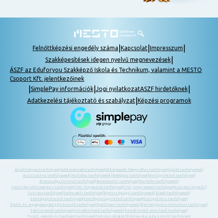
|
|
|
Felnőttképzési engedély száma
Kapcsolat
Impresszum
|
Szakképesítések idegen nyelvű megnevezések
ÁSZF az Eduforyou Szakképző Iskola és Technikum, valamint a MESTO
Csoport Kft. jelentkezőinek
|
|
|
SimplePay információk
Jogi nyilatkozat
ASZF hirdetőknek
|
Adatkezelési tájékoztató és szabályzat
Képzési programok
Ácsállványozó tanfolyam
|
Adótanácsadó tanfolyam
|
Alkalmazott fotográfus tanfolyam
|
Ápoló tanfolyamok
|
Asszisztens tanfolyamok
|
Asztalos tanfolyamok
|
Bádogos tanfolyam
|
Bérügyintéző tanfolyam
|
Biztonságszervező tanfolyam
|
Boncmester tanfolyam
|
Burkoló tanfolyamok
|
CAD-CAM informatikus tanfolyam
|
CNC forgácsoló tanfolyam
|
CNC programozó tanfolyam
|
Cukrász képzés
|
Cukrász tanfolyam
|
Dekoratőr tanfolyam
|
Egészségügyi tanfolyamok
|
Eladó tanfolyamok
|
Emelőgép-kezelő tanfolyam
|
Emelőgép-ügyintéző tanfolyam
|
Energetikus tanfolyam
|
Építő- és anyagmozgató gép kezelő tanfolyam
|
Építőipari tanfolyamok
|
Épületgépész technikus tanfolyam
|
Fakitermelő tanfolyam
|
Felnőttképző tanfolyamok
|
Fertőtlenítő sterilező tanfolyam
|
Festő, mázoló és tapétázó tanfolyam
|
Fodrász oktatás
|
Földmunka- gép kezelő tanfolyam
|