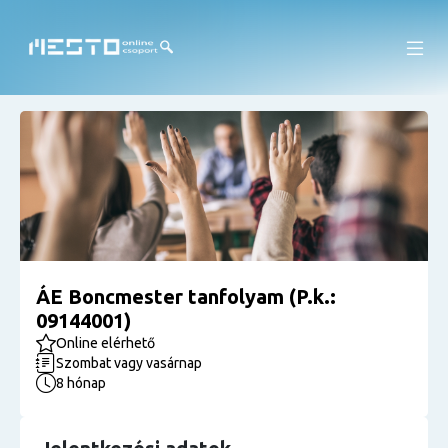
ÁE Boncmester tanfolyam (P.k.:
09144001)
Online elérhető
Szombat vagy vasárnap
8 hónap