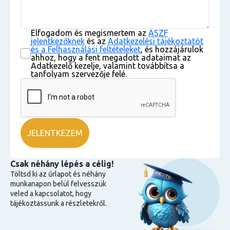
Elfogadom és megismertem az
ÁSZF
jelentkezőknek
és az
Adatkezelési tájékoztatót
és a Felhasználási feltételeket
, és hozzájárulok
ahhoz, hogy a fent megadott adataimat az
Adatkezelő kezelje, valamint továbbítsa a
tanfolyam szervezője felé.
Csak néhány lépés a célig!
Töltsd ki az űrlapot és néhány
munkanapon belül felvesszük
veled a kapcsolatot, hogy
tájékoztassunk a részletekről.