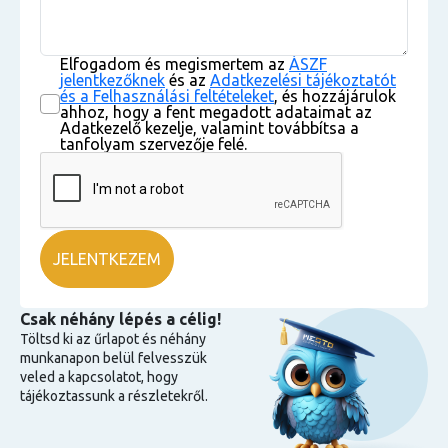
Elfogadom és megismertem az
ÁSZF
jelentkezőknek
és az
Adatkezelési tájékoztatót
és a Felhasználási feltételeket
, és hozzájárulok
ahhoz, hogy a fent megadott adataimat az
Adatkezelő kezelje, valamint továbbítsa a
tanfolyam szervezője felé.
Csak néhány lépés a célig!
Töltsd ki az űrlapot és néhány
munkanapon belül felvesszük
veled a kapcsolatot, hogy
tájékoztassunk a részletekről.