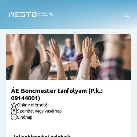
ÁE Boncmester tanfolyam (P.k.:
09144001)
Online elérhető
Szombat vagy vasárnap
8 hónap