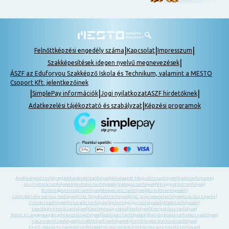
|
|
|
Felnőttképzési engedély száma
Kapcsolat
Impresszum
|
Szakképesítések idegen nyelvű megnevezések
ÁSZF az Eduforyou Szakképző Iskola és Technikum, valamint a MESTO
Csoport Kft. jelentkezőinek
|
|
|
SimplePay információk
Jogi nyilatkozat
ASZF hirdetőknek
|
Adatkezelési tájékoztató és szabályzat
Képzési programok
Ácsállványozó tanfolyam
|
Adótanácsadó tanfolyam
|
Alkalmazott fotográfus tanfolyam
|
Ápoló tanfolyamok
|
Asszisztens tanfolyamok
|
Asztalos tanfolyamok
|
Bádogos tanfolyam
|
Bérügyintéző tanfolyam
|
Biztonságszervező tanfolyam
|
Boncmester tanfolyam
|
Burkoló tanfolyamok
|
CAD-CAM informatikus tanfolyam
|
CNC forgácsoló tanfolyam
|
CNC programozó tanfolyam
|
Cukrász képzés
|
Cukrász tanfolyam
|
Dekoratőr tanfolyam
|
Egészségügyi tanfolyamok
|
Eladó tanfolyamok
|
Emelőgép-kezelő tanfolyam
|
Emelőgép-ügyintéző tanfolyam
|
Energetikus tanfolyam
|
Építő- és anyagmozgató gép kezelő tanfolyam
|
Építőipari tanfolyamok
|
Épületgépész technikus tanfolyam
|
Fakitermelő tanfolyam
|
Felnőttképző tanfolyamok
|
Fertőtlenítő sterilező tanfolyam
|
Festő, mázoló és tapétázó tanfolyam
|
Fodrász oktatás
|
Földmunka- gép kezelő tanfolyam
|