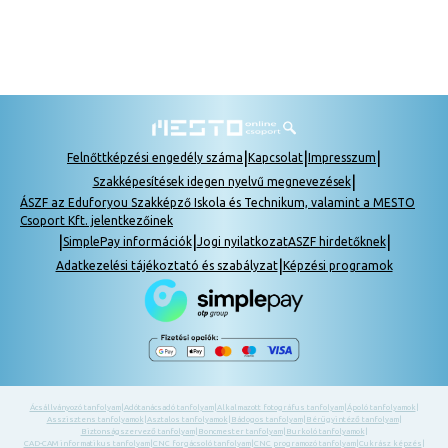
|
|
|
Felnőttképzési engedély száma
Kapcsolat
Impresszum
|
Szakképesítések idegen nyelvű megnevezések
ÁSZF az Eduforyou Szakképző Iskola és Technikum, valamint a MESTO
Csoport Kft. jelentkezőinek
|
|
|
SimplePay információk
Jogi nyilatkozat
ASZF hirdetőknek
|
Adatkezelési tájékoztató és szabályzat
Képzési programok
Ácsállványozó tanfolyam
|
Adótanácsadó tanfolyam
|
Alkalmazott fotográfus tanfolyam
|
Ápoló tanfolyamok
|
Asszisztens tanfolyamok
|
Asztalos tanfolyamok
|
Bádogos tanfolyam
|
Bérügyintéző tanfolyam
|
Biztonságszervező tanfolyam
|
Boncmester tanfolyam
|
Burkoló tanfolyamok
|
CAD-CAM informatikus tanfolyam
|
CNC forgácsoló tanfolyam
|
CNC programozó tanfolyam
|
Cukrász képzés
|