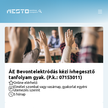
ÁE Bevontelektródás kézi ívhegesztő
tanfolyam gyak. (P.k.: 07153011)
Online elérhető
Elmélet szombat vagy vasárnap, gyakorlat egyéni
ütemezés szerint
5 hónap