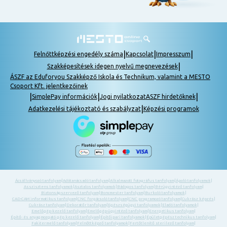
|
|
|
Felnőttképzési engedély száma
Kapcsolat
Impresszum
|
Szakképesítések idegen nyelvű megnevezések
ÁSZF az Eduforyou Szakképző Iskola és Technikum, valamint a MESTO
Csoport Kft. jelentkezőinek
|
|
|
SimplePay információk
Jogi nyilatkozat
ASZF hirdetőknek
|
Adatkezelési tájékoztató és szabályzat
Képzési programok
Ácsállványozó tanfolyam
|
Adótanácsadó tanfolyam
|
Alkalmazott fotográfus tanfolyam
|
Ápoló tanfolyamok
|
Asszisztens tanfolyamok
|
Asztalos tanfolyamok
|
Bádogos tanfolyam
|
Bérügyintéző tanfolyam
|
Biztonságszervező tanfolyam
|
Boncmester tanfolyam
|
Burkoló tanfolyamok
|
CAD-CAM informatikus tanfolyam
|
CNC forgácsoló tanfolyam
|
CNC programozó tanfolyam
|
Cukrász képzés
|
Cukrász tanfolyam
|
Dekoratőr tanfolyam
|
Egészségügyi tanfolyamok
|
Eladó tanfolyamok
|
Emelőgép-kezelő tanfolyam
|
Emelőgép-ügyintéző tanfolyam
|
Energetikus tanfolyam
|
Építő- és anyagmozgató gép kezelő tanfolyam
|
Építőipari tanfolyamok
|
Épületgépész technikus tanfolyam
|
Fakitermelő tanfolyam
|
Felnőttképző tanfolyamok
|
Fertőtlenítő sterilező tanfolyam
|