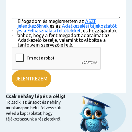
Elfogadom és megismertem az
ÁSZF
jelentkezőknek
és az
Adatkezelési tájékoztatót
és a Felhasználási feltételeket
, és hozzájárulok
ahhoz, hogy a fent megadott adataimat az
Adatkezelő kezelje, valamint továbbítsa a
tanfolyam szervezője felé.
Csak néhány lépés a célig!
Töltsd ki az űrlapot és néhány
munkanapon belül felvesszük
veled a kapcsolatot, hogy
tájékoztassunk a részletekről.