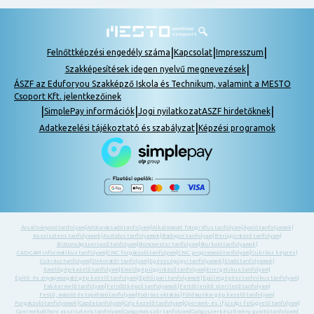
|
|
|
Felnőttképzési engedély száma
Kapcsolat
Impresszum
|
Szakképesítések idegen nyelvű megnevezések
ÁSZF az Eduforyou Szakképző Iskola és Technikum, valamint a MESTO
Csoport Kft. jelentkezőinek
|
|
|
SimplePay információk
Jogi nyilatkozat
ASZF hirdetőknek
|
Adatkezelési tájékoztató és szabályzat
Képzési programok
Ácsállványozó tanfolyam
|
Adótanácsadó tanfolyam
|
Alkalmazott fotográfus tanfolyam
|
Ápoló tanfolyamok
|
Asszisztens tanfolyamok
|
Asztalos tanfolyamok
|
Bádogos tanfolyam
|
Bérügyintéző tanfolyam
|
Biztonságszervező tanfolyam
|
Boncmester tanfolyam
|
Burkoló tanfolyamok
|
CAD-CAM informatikus tanfolyam
|
CNC forgácsoló tanfolyam
|
CNC programozó tanfolyam
|
Cukrász képzés
|
Cukrász tanfolyam
|
Dekoratőr tanfolyam
|
Egészségügyi tanfolyamok
|
Eladó tanfolyamok
|
Emelőgép-kezelő tanfolyam
|
Emelőgép-ügyintéző tanfolyam
|
Energetikus tanfolyam
|
Építő- és anyagmozgató gép kezelő tanfolyam
|
Építőipari tanfolyamok
|
Épületgépész technikus tanfolyam
|
Fakitermelő tanfolyam
|
Felnőttképző tanfolyamok
|
Fertőtlenítő sterilező tanfolyam
|
Festő, mázoló és tapétázó tanfolyam
|
Fodrász oktatás
|
Földmunka- gép kezelő tanfolyam
|
Forgácsoló tanfolyamok
|
Gazda tanfolyam
|
Gép kezelő tanfolyam
|
Gyermek- és ifjúsági felügyelő tanfolyam
|
Gyermekotthoni asszisztens tanfolyam
|
Gyógymasszőr tanfolyam
|
Gyógyszerkészítmény gyártó tanfolyam
|