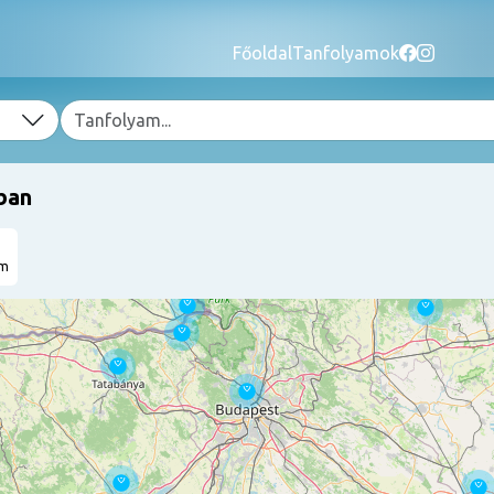
Főoldal
Tanfolyamok
ban
am