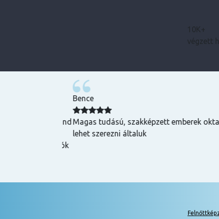
10K+
végzett 
Bence
zuper volt, mind
Magas tudású, szakképzett emberek oktatnak
hasznos és
lehet szerezni általuk
k is! Az oktatók
Felnőttkép