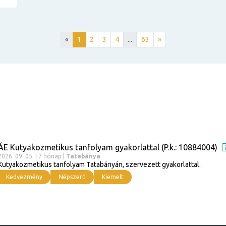
«
1
2
3
4
...
63
»
ÁE Kutyakozmetikus tanfolyam gyakorlattal (P.k.: 10884004)
2026. 09. 05. | 7 hónap |
Tatabánya
Kutyakozmetikus tanfolyam Tatabányán, szervezett gyakorlattal.
Kedvezmény
Népszerű
Kiemelt