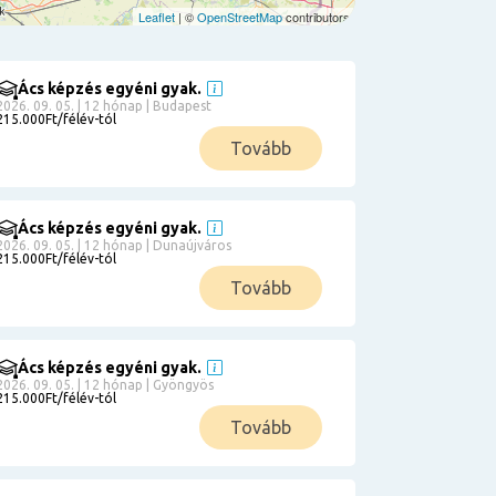
Leaflet
| ©
OpenStreetMap
contributors
Ács képzés egyéni gyak.
2026. 09. 05. | 12 hónap | Budapest
215.000Ft/félév-tól
Tovább
Ács képzés egyéni gyak.
2026. 09. 05. | 12 hónap | Dunaújváros
215.000Ft/félév-tól
Tovább
Ács képzés egyéni gyak.
2026. 09. 05. | 12 hónap | Gyöngyös
215.000Ft/félév-tól
Tovább