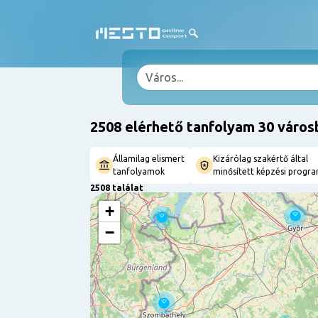
2508 elérhető tanfolyam 30 város
Államilag elismert
Kizárólag szakértő által
tanfolyamok
minősített képzési progr
2508 találat
+
−