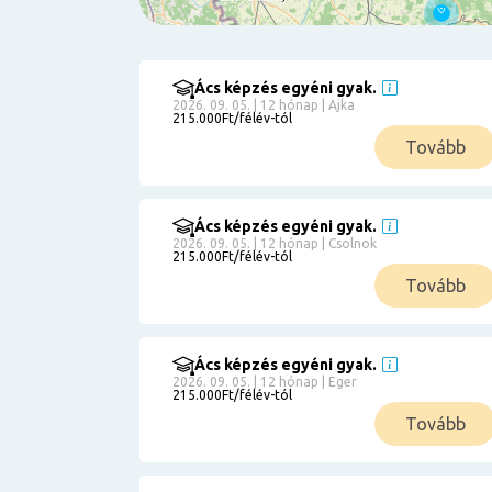
Ács képzés egyéni gyak.
Szűrés
2026. 09. 05. | 12 hónap | Ajka
215.000Ft/félév-tól
Pályakezdőknek
Tovább
Kismamáknak
Munkanélkülieknek
Kuponbeváltás
Ács képzés egyéni gyak.
2026. 09. 05. | 12 hónap | Csolnok
Érettségi
215.000Ft/félév-tól
8
általános
Tovább
50 000
0
3000000
Részletfizetéssel
Ács képzés egyéni gyak.
2026. 09. 05. | 12 hónap | Eger
215.000Ft/félév-tól
6
Tovább
0
12