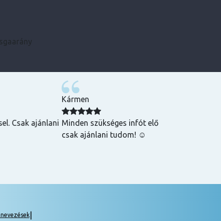
zsgaarány
Kármen
 Csak ajánlani
Minden szükséges infót előre megkaptam, szupe
csak ajánlani tudom! ☺️
|
gnevezések