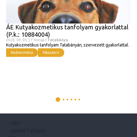
ÁE Kutyakozmetikus tanfolyam gyakorlattal
(P.k.: 10884004)
2026. 09. 05. | 7 hónap |
Tatabánya
Kutyakozmetikus tanfolyam Tatabányán, szervezett gyakorlattal.
Kedvezmény
Népszerű
10K+
végzett hallgató