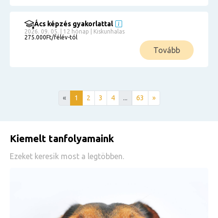
Ács képzés gyakorlattal
2026. 09. 05. | 12 hónap | Kiskunhalas
275.000Ft/félév-tól
Tovább
«
1
2
3
4
...
63
»
Kiemelt tanfolyamaink
Ezeket keresik most a legtöbben.