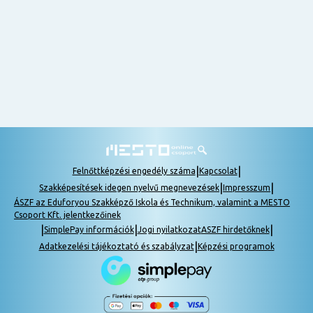
nem
tudok
részt
venni, be
lehet
pótolni a
tananyagot.
|
|
Felnőttképzési engedély száma
Kapcsolat
|
|
Szakképesítések idegen nyelvű megnevezések
Impresszum
ÁSZF az Eduforyou Szakképző Iskola és Technikum, valamint a MESTO
Csoport Kft. jelentkezőinek
|
|
|
SimplePay információk
Jogi nyilatkozat
ASZF hirdetőknek
|
Adatkezelési tájékoztató és szabályzat
Képzési programok