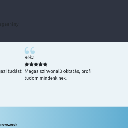
zsgaarány
Kármen
 Csak ajánlani
Minden szükséges infót előre megkaptam, szupe
csak ajánlani tudom! ☺️
|
gnevezések