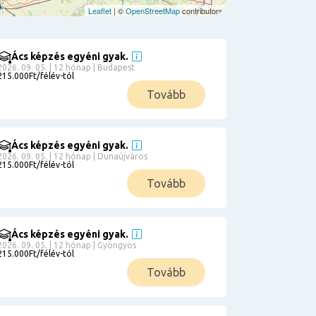
Leaflet
| ©
OpenStreetMap
contributors
Ács képzés egyéni gyak.
2026. 09. 05. | 12 hónap | Budapest
215.000Ft/félév-tól
Tovább
Ács képzés egyéni gyak.
2026. 09. 05. | 12 hónap | Dunaújváros
215.000Ft/félév-tól
Tovább
Ács képzés egyéni gyak.
2026. 09. 05. | 12 hónap | Gyöngyös
215.000Ft/félév-tól
Tovább