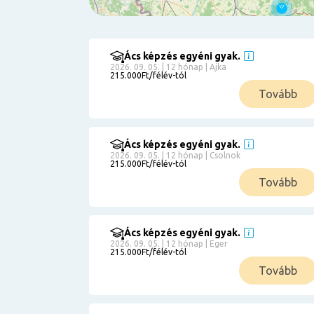
Ács képzés egyéni gyak.
Szűrés
2026. 09. 05. | 12 hónap | Ajka
215.000Ft/félév-tól
Pályakezdőknek
Tovább
Kismamáknak
Munkanélkülieknek
Kuponbeváltás
Ács képzés egyéni gyak.
2026. 09. 05. | 12 hónap | Csolnok
Érettségi
215.000Ft/félév-tól
8
általános
Tovább
50 000
0
3000000
Részletfizetéssel
Ács képzés egyéni gyak.
2026. 09. 05. | 12 hónap | Eger
215.000Ft/félév-tól
6
Tovább
0
12