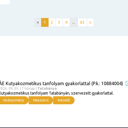
«
1
2
3
4
...
63
»
ÁE Kutyakozmetikus tanfolyam gyakorlattal (P.k.: 10884004)
2026. 09. 05. | 7 hónap |
Tatabánya
Kutyakozmetikus tanfolyam Tatabányán, szervezett gyakorlattal.
Kedvezmény
Népszerű
Kiemelt