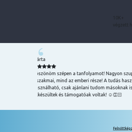
10K+
végzett 
Bence
zuper volt, mind
Magas tudású, szakképzett emberek oktatnak
hasznos és
lehet szerezni általuk
k is! Az oktatók
Felnőttkép