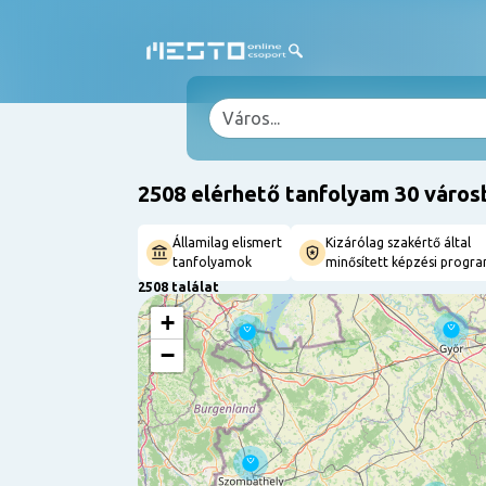
2508 elérhető tanfolyam 30 város
Államilag elismert
Kizárólag szakértő által
tanfolyamok
minősített képzési progr
2508 találat
+
−