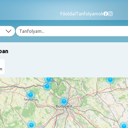
Főoldal
Tanfolyamok
ban
am