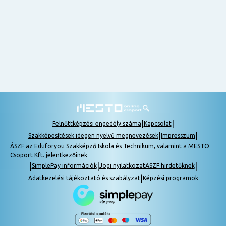
nem
tudok
részt
venni, be
lehet
pótolni a
tananyagot.
|
|
Felnőttképzési engedély száma
Kapcsolat
|
|
Szakképesítések idegen nyelvű megnevezések
Impresszum
ÁSZF az Eduforyou Szakképző Iskola és Technikum, valamint a MESTO
Csoport Kft. jelentkezőinek
|
|
|
SimplePay információk
Jogi nyilatkozat
ASZF hirdetőknek
|
Adatkezelési tájékoztató és szabályzat
Képzési programok