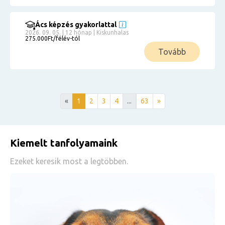
Ács képzés gyakorlattal
2026. 09. 05. | 12 hónap | Kiskunhalas
275.000Ft/félév-tól
Tovább
«
1
2
3
4
...
63
»
Kiemelt tanfolyamaink
Ezeket keresik most a legtöbben.