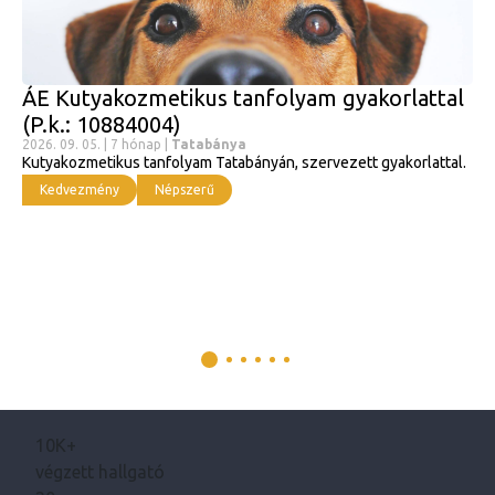
ÁE Kutyakozmetikus tanfolyam gyakorlattal
(P.k.: 10884004)
2026. 09. 05. | 7 hónap |
Tatabánya
Kutyakozmetikus tanfolyam Tatabányán, szervezett gyakorlattal.
Kedvezmény
Népszerű
10K+
végzett hallgató