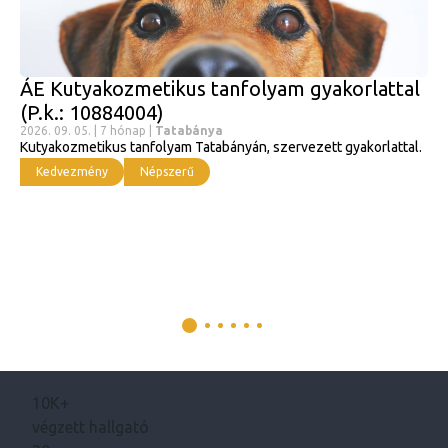
ÁE Kutyakozmetikus tanfolyam gyakorlattal
(P.k.: 10884004)
2026. 09. 05. | 7 hónap |
Tatabánya
Kutyakozmetikus tanfolyam Tatabányán, szervezett gyakorlattal.
Kedvezmény
Népszerű
10K+
végzett hallgató