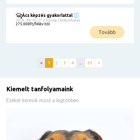
Ács képzés gyakorlattal
2026. 09. 05. | 12 hónap | Kiskunhalas
275.000Ft/félév-tól
Tovább
«
1
2
3
4
...
63
»
Kiemelt tanfolyamaink
Ezeket keresik most a legtöbben.