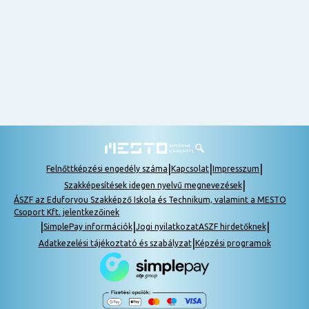
nem
tudok
részt
venni, be
lehet
pótolni a
tananyagot.
|
|
|
Felnőttképzési engedély száma
Kapcsolat
Impresszum
|
Szakképesítések idegen nyelvű megnevezések
ÁSZF az Eduforyou Szakképző Iskola és Technikum, valamint a MESTO
Csoport Kft. jelentkezőinek
|
|
|
SimplePay információk
Jogi nyilatkozat
ASZF hirdetőknek
|
Adatkezelési tájékoztató és szabályzat
Képzési programok