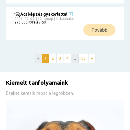
Ács képzés gyakorlattal
2026. 09. 05. | 12 hónap | Kiskunhalas
275.000Ft/félév-tól
Tovább
«
1
2
3
4
...
63
»
Kiemelt tanfolyamaink
Ezeket keresik most a legtöbben.