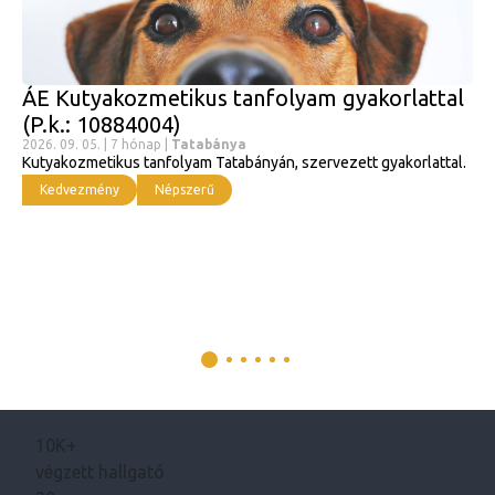
ÁE Kutyakozmetikus tanfolyam gyakorlattal
(P.k.: 10884004)
2026. 09. 05. | 7 hónap |
Tatabánya
Kutyakozmetikus tanfolyam Tatabányán, szervezett gyakorlattal.
Kedvezmény
Népszerű
10K+
végzett hallgató