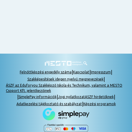
nem
tudok
részt
venni, be
lehet
pótolni a
tananyagot.
|
|
|
Felnőttképzési engedély száma
Kapcsolat
Impresszum
|
Szakképesítések idegen nyelvű megnevezések
ÁSZF az Eduforyou Szakképző Iskola és Technikum, valamint a MESTO
Csoport Kft. jelentkezőinek
|
|
|
SimplePay információk
Jogi nyilatkozat
ASZF hirdetőknek
|
Adatkezelési tájékoztató és szabályzat
Képzési programok