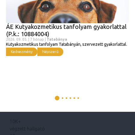
ÁE Kutyakozmetikus tanfolyam gyakorlattal
(P.k.: 10884004)
2026. 09. 05. | 7 hónap |
Tatabánya
Kutyakozmetikus tanfolyam Tatabányán, szervezett gyakorlattal.
Kedvezmény
Népszerű
10K+
végzett hallgató