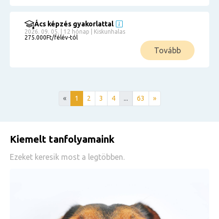
Ács képzés gyakorlattal
2026. 09. 05. | 12 hónap | Kiskunhalas
275.000Ft/félév-tól
Tovább
«
1
2
3
4
...
63
»
Kiemelt tanfolyamaink
Ezeket keresik most a legtöbben.