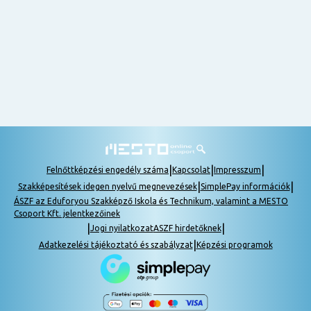
nem
tudok
részt
venni, be
lehet
pótolni a
tananyagot.
|
|
|
Felnőttképzési engedély száma
Kapcsolat
Impresszum
|
|
Szakképesítések idegen nyelvű megnevezések
SimplePay információk
ÁSZF az Eduforyou Szakképző Iskola és Technikum, valamint a MESTO
Csoport Kft. jelentkezőinek
|
|
Jogi nyilatkozat
ASZF hirdetőknek
|
Adatkezelési tájékoztató és szabályzat
Képzési programok