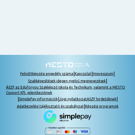
nem
tudok
részt
venni, be
lehet
pótolni a
tananyagot.
|
|
|
Felnőttképzési engedély száma
Kapcsolat
Impresszum
|
Szakképesítések idegen nyelvű megnevezések
ÁSZF az Eduforyou Szakképző Iskola és Technikum, valamint a MESTO
Csoport Kft. jelentkezőinek
|
|
|
SimplePay információk
Jogi nyilatkozat
ASZF hirdetőknek
|
Adatkezelési tájékoztató és szabályzat
Képzési programok