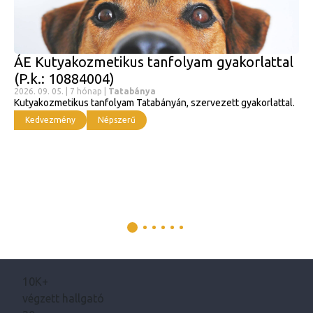
ÁE Kutyakozmetikus tanfolyam gyakorlattal
(P.k.: 10884004)
2026. 09. 05. | 7 hónap |
Tatabánya
Kutyakozmetikus tanfolyam Tatabányán, szervezett gyakorlattal.
Kedvezmény
Népszerű
10K+
végzett hallgató