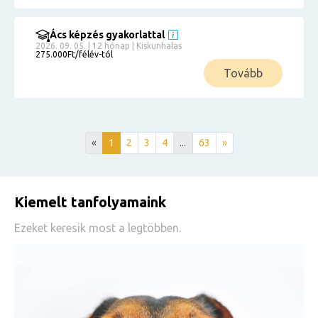
Ács képzés gyakorlattal
2026. 09. 05. | 12 hónap | Kiskunhalas
275.000Ft/félév-tól
Tovább
«
1
2
3
4
...
63
»
Kiemelt tanfolyamaink
Ezeket keresik most a legtöbben.