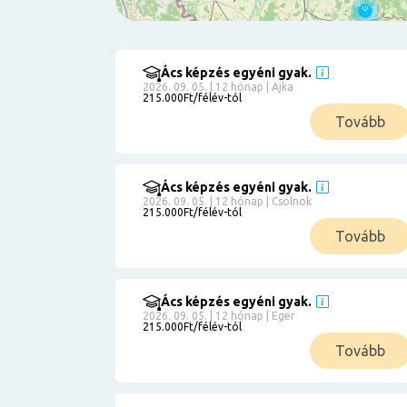
Ács képzés egyéni gyak.
Szűrés
2026. 09. 05. | 12 hónap | Ajka
215.000Ft/félév-tól
Pályakezdőknek
Tovább
Kismamáknak
Munkanélkülieknek
Kuponbeváltás
Ács képzés egyéni gyak.
2026. 09. 05. | 12 hónap | Csolnok
Érettségi
215.000Ft/félév-tól
8
általános
Tovább
50 000
0
3000000
Részletfizetéssel
Ács képzés egyéni gyak.
2026. 09. 05. | 12 hónap | Eger
215.000Ft/félév-tól
6
Tovább
0
12