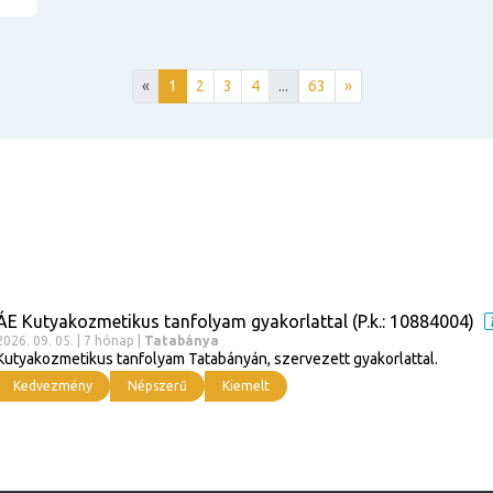
«
1
2
3
4
...
63
»
ÁE Kutyakozmetikus tanfolyam gyakorlattal (P.k.: 10884004)
2026. 09. 05. | 7 hónap |
Tatabánya
Kutyakozmetikus tanfolyam Tatabányán, szervezett gyakorlattal.
Kedvezmény
Népszerű
Kiemelt