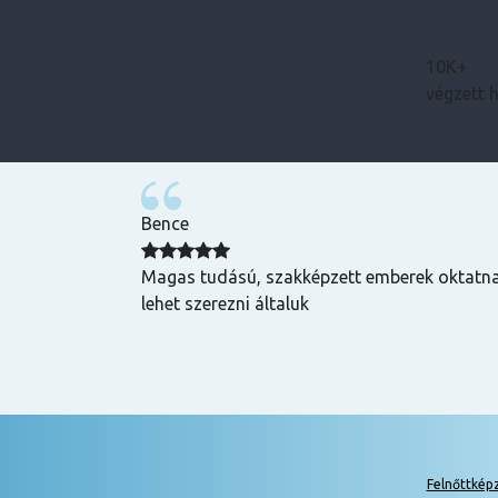
10K+
végzett 
Bence
zuper volt, mind
Magas tudású, szakképzett emberek oktatnak
hasznos és
lehet szerezni általuk
k is! Az oktatók
Felnőttkép