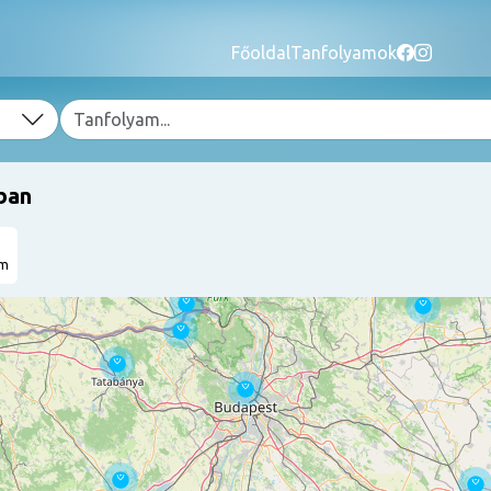
Főoldal
Tanfolyamok
ban
am