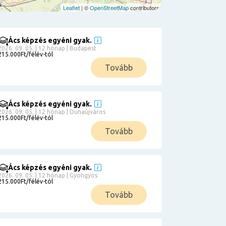
Leaflet
| ©
OpenStreetMap
contributors
Ács képzés egyéni gyak.
2026. 09. 05. | 12 hónap | Budapest
215.000Ft/félév-tól
Tovább
Ács képzés egyéni gyak.
2026. 09. 05. | 12 hónap | Dunaújváros
215.000Ft/félév-tól
Tovább
Ács képzés egyéni gyak.
2026. 09. 05. | 12 hónap | Gyöngyös
215.000Ft/félév-tól
Tovább