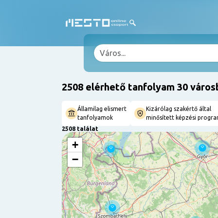
2508 elérhető tanfolyam 30 város
Államilag elismert
Kizárólag szakértő által
tanfolyamok
minősített képzési progr
2508 találat
+
−