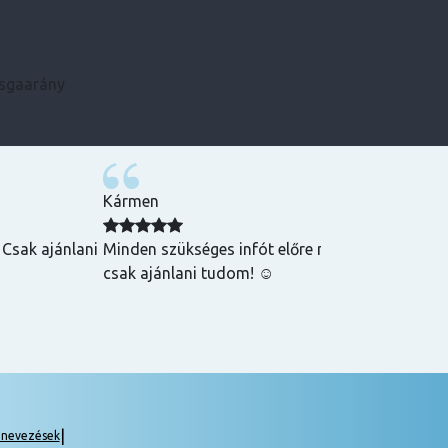
zsgaarány
Kármen
 Csak ajánlani
Minden szükséges infót előre megkaptam, szupe
csak ajánlani tudom! ☺️
|
gnevezések